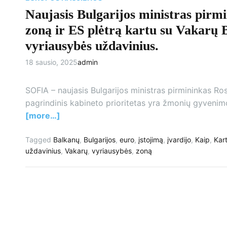
Naujasis Bulgarijos ministras pirmin
zoną ir ES plėtrą kartu su Vakarų 
vyriausybės uždavinius.
18 sausio, 2025
admin
SOFIA – naujasis Bulgarijos ministras pirmininkas R
pagrindinis kabineto prioritetas yra žmonių gyvenim
[more…]
Tagged
Balkanų
,
Bulgarijos
,
euro
,
įstojimą
,
įvardijo
,
Kaip
,
Kar
uždavinius
,
Vakarų
,
vyriausybės
,
zoną