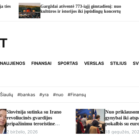
atšventė 773-iąjį gimtadienį: nuo
TAURO RAGAS’26:
ir istorijos iki įspūdingų koncertų
taps vasaros švenči
LT
 NAUJIENOS
FINANSAI
SPORTAS
VERSLAS
STILIUS
SV
Šiaulių
#bankas
#yra
#nuo
#Finansų
Slovėnija sutinka su Irano
Nuo priklausom
revoliucinės gvardijos
gynybai iki ats
pripažinimu teroristine
pokalbis su eu
organizacija
Andriumi Kubil
2 birželio, 2026
18 gegužės, 20