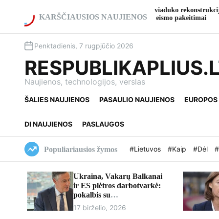
S
Pradedama A2 kelio viaduko rekonstrukcija ties
Gargždai 
k
KARŠČIAUSIOS NAUJIENOS
Ukmerge: numatomi eismo pakeitimai
kultūros 
i
p
Penktadienis, 7 rugpjūčio 2026
t
o
RESPUBLIKAPLIUS.
c
o
Naujienos, technologijos, verslas
n
ŠALIES NAUJIENOS
PASAULIO NAUJIENOS
EUROPOS
t
e
n
DI NAUJIENOS
PASLAUGOS
t
#Lietuvos
#Kaip
#Dėl
#
Populiariausios žymos
Ukraina, Vakarų Balkanai
ir ES plėtros darbotvarkė:
pokalbis su
europarlamentaru Davidu
17 birželio, 2026
McAllisteriu