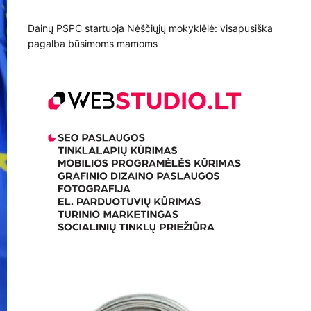
Dainų PSPC startuoja Nėščiųjų mokyklėlė: visapusiška
pagalba būsimoms mamoms