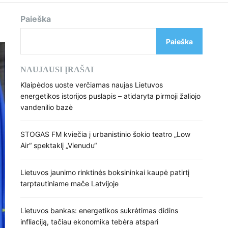
d
e
Paieška
Paieška
NAUJAUSI ĮRAŠAI
Klaipėdos uoste verčiamas naujas Lietuvos
energetikos istorijos puslapis – atidaryta pirmoji žaliojo
vandenilio bazė
STOGAS FM kviečia į urbanistinio šokio teatro „Low
Air“ spektaklį „Vienudu“
Lietuvos jaunimo rinktinės boksininkai kaupė patirtį
tarptautiniame mače Latvijoje
Lietuvos bankas: energetikos sukrėtimas didins
infliaciją, tačiau ekonomika tebėra atspari