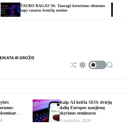
 Tauragė keturioms dienoms
Fotoateljė | Miesto naujieno
ų sostine
EIKATA IR GROŽIS
S
S
S
h
w
e
u
i
a
f
t
r
f
c
c
l
h
h
e
c
o
ybės
Kaip AI keičia SEO: dviejų
l
parumo:
dalių Europos naujienų
o
rokomisaru
skyriaus seminaras
r
iumi
m
26
3 gegužės, 2026
o