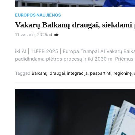
EUROPOS NAUJIENOS
Vakarų Balkanų draugai, siekdami p
11 vasario, 2025
admin
iki AI | 11.FEB 2025 | Europa Trumpai AI Vakarų Balk
padidindama plėtros procesą ir iki 2030 m. Priėmus
Tagged
Balkanų
,
draugai
,
integracija
,
paspartinti
,
regioninę
,