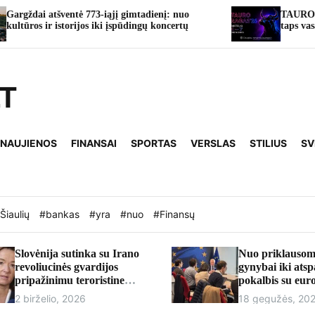
 773-iąjį gimtadienį: nuo
TAURO RAGAS’26: Tauragė
jos iki įspūdingų koncertų
taps vasaros švenčių sostine
LT
 NAUJIENOS
FINANSAI
SPORTAS
VERSLAS
STILIUS
SV
Šiaulių
#bankas
#yra
#nuo
#Finansų
Slovėnija sutinka su Irano
Nuo priklausom
revoliucinės gvardijos
gynybai iki ats
pripažinimu teroristine
pokalbis su eu
organizacija
Andriumi Kubil
2 birželio, 2026
18 gegužės, 20