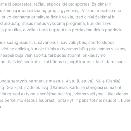
mė iš paprastos, tačiau stiprios idėjos: sportas, žaidimai ir
aus žmonių ir pažeidžiamų grupių gyvenimą. Viskas prasidėjo nuo
buvo derinama pritaikyta fizinė veikla, tradiciniai žaidimai ir
ruktūrizuotą, ištisus metus vykdomą programą, kuri dėl savo
praktika, o vėliau tapo tarptautinio perdavimo tinklo pagrindu.
aus suaugusiuosius, savanorius, savivaldybes, sporto klubus,
i vietinę aplinką, kurioje fizinis aktyvumas būtų prieinamas visiems,
eapsiriboja vien sportu: tai būdas stiprinti priklausymo
 tik fizinė sveikata – tai būdas sujungti kartas ir kurti darnesnes
ngia septynis partnerius miestus: Alytų (Lietuva), Vejlę (Danija),
itą (Graikija) ir Zdolbunivą (Ukraina). Kartu jie stengiasi sumažinti
ir integruoti aktyvaus senėjimo politiką į vietos valdymą – kiekvienas
s perkėlimo etapus (suprasti, pritaikyti ir pakartotinai naudoti), kurie
n.