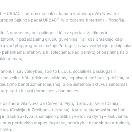
L – URBACT perdavimo tinklo, kuriam vadovauja Vila Nova de
 Europos Sąjunga pagal URBACT IV programą (Interreg) – filosofija.
o iš paprastos, bet galingos idėjos: sportas, žaidimas ir
žmonių ir pažeidžiamų grupių gyvenimą. Tai, kas prasidėjo kaip
ugiškų varžybų programa mažoje Portugalijos savivaldybėje, palaipsniui
– pakankamai efektyvią ir išplečiamą, kad pelnytų pripažinimą kaip
inklo pamatą.
rius, savivaldybes, sporto klubus, socialines paslaugas ir
 fizinė veikla būtų prieinama visiems, nepaisant amžiaus, gebėjimų ar
priklausymo bendruomenei jausmą. Šioje sistemoje aktyvus senėjimas
s tarp kartų ir kurti darnesnes visuomenes.
 partnere Vila Nova de Cerveira: Alytų (Lietuva), Vejle (Danija),
ittos (Graikija) ir Zdolbuniv (Ukraina). Kartu jie stengiasi sumažinti
 ir įtraukti aktyvaus senėjimo politiką į vietos valdymą – kiekvienas
izuotus perdavimo etapus (suprask, pritaikyk ir naudok pakartotinai),
io mėn.