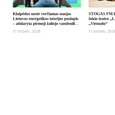
š
ų
Klaipėdos uoste verčiamas naujas
STOGAS FM kvi
Lietuvos energetikos istorijos puslapis
šokio teatro „
– atidaryta pirmoji žaliojo vandenilio
„Vienudu“
bazė
17 birželio, 2026
17 birželio, 202