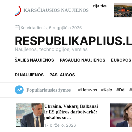
S
a A2 kelio viaduko rekonstrukcija ties
Gargždai atšventė
k
KARŠČIAUSIOS NAUJIENOS
: numatomi eismo pakeitimai
kultūros ir istori
i
p
Ketvirtadienis, 6 rugpjūčio 2026
t
o
RESPUBLIKAPLIUS.
c
o
Naujienos, technologijos, verslas
n
ŠALIES NAUJIENOS
PASAULIO NAUJIENOS
EUROPOS
t
e
n
DI NAUJIENOS
PASLAUGOS
t
#Lietuvos
#Kaip
#Dėl
#
Populiariausios žymos
Ukraina, Vakarų Balkanai
ir ES plėtros darbotvarkė:
pokalbis su
europarlamentaru Davidu
17 birželio, 2026
McAllisteriu