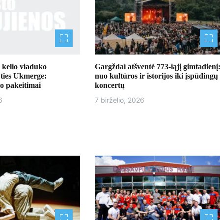
kelio viaduko
Gargždai atšventė 773-iąjį gimtadienį
 ties Ukmerge:
nuo kultūros ir istorijos iki įspūdingų
o pakeitimai
koncertų
6
7 birželio, 2026