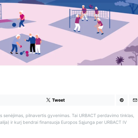
d
t
i
m
e
Tweet
s senėjimas, pilnavertis gyvenimas. Tai URBACT perdavimo tinklas,
lija) ir kurį bendrai finansuoja Europos Sąjunga per URBACT IV