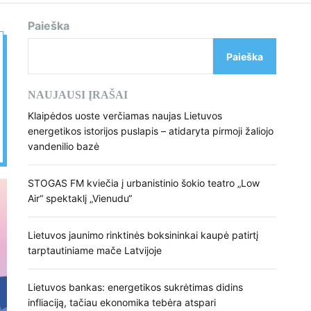
d
e
Paieška
Paieška
NAUJAUSI ĮRAŠAI
Klaipėdos uoste verčiamas naujas Lietuvos
energetikos istorijos puslapis – atidaryta pirmoji žaliojo
vandenilio bazė
STOGAS FM kviečia į urbanistinio šokio teatro „Low
Air“ spektaklį „Vienudu“
Lietuvos jaunimo rinktinės boksininkai kaupė patirtį
tarptautiniame mače Latvijoje
Lietuvos bankas: energetikos sukrėtimas didins
infliaciją, tačiau ekonomika tebėra atspari