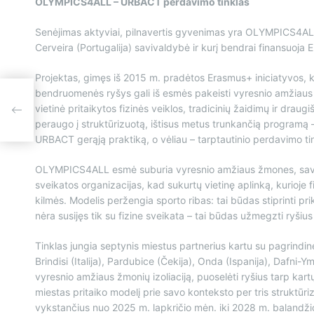
OLYMPICS4ALL – URBACT perdavimo tinklas
Senėjimas aktyviai, pilnavertis gyvenimas yra OLYMPICS4AL
Cerveira (Portugalija) savivaldybė ir kurį bendrai finansuoja
Projektas, gimęs iš 2015 m. pradėtos Erasmus+ iniciatyvos, kil
bendruomenės ryšys gali iš esmės pakeisti vyresnio amžiaus 
vietinė pritaikytos fizinės veiklos, tradicinių žaidimų ir dra
peraugo į struktūrizuotą, ištisus metus trunkančią programą 
URBACT gerąją praktiką, o vėliau – tarptautinio perdavimo t
OLYMPICS4ALL esmė suburia vyresnio amžiaus žmones, savano
sveikatos organizacijas, kad sukurtų vietinę aplinką, kurioje
kilmės. Modelis peržengia sporto ribas: tai būdas stiprinti 
nėra susijęs tik su fizine sveikata – tai būdas užmegzti ryšiu
Tinklas jungia septynis miestus partnerius kartu su pagrindine
Brindisi (Italija), Pardubice (Čekija), Onda (Ispanija), Dafni-Ym
vyresnio amžiaus žmonių izoliaciją, puoselėti ryšius tarp kartų
miestas pritaiko modelį prie savo konteksto per tris struktūr
vykstančius nuo 2025 m. lapkričio mėn. iki 2028 m. balandž