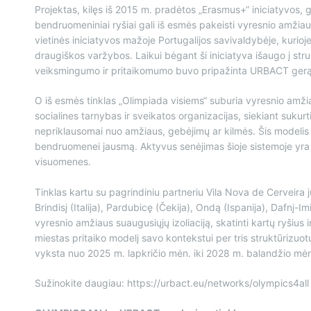
Projektas, kilęs iš 2015 m. pradėtos „Erasmus+“ iniciatyvos, gi
bendruomeniniai ryšiai gali iš esmės pakeisti vyresnio amži
vietinės iniciatyvos mažoje Portugalijos savivaldybėje, kurioje 
draugiškos varžybos. Laikui bėgant ši iniciatyva išaugo į st
veiksmingumo ir pritaikomumo buvo pripažinta URBACT gerąja 
O iš esmės tinklas „Olimpiada visiems“ suburia vyresnio amži
socialines tarnybas ir sveikatos organizacijas, siekiant sukurt
nepriklausomai nuo amžiaus, gebėjimų ar kilmės. Šis modelis n
bendruomenei jausmą. Aktyvus senėjimas šioje sistemoje yra ne
visuomenes.
Tinklas kartu su pagrindiniu partneriu Vila Nova de Cerveira ju
Brindisį (Italija), Pardubicę (Čekija), Ondą (Ispanija), Dafnį-Im
vyresnio amžiaus suaugusiųjų izoliaciją, skatinti kartų ryšius 
miestas pritaiko modelį savo kontekstui per tris struktūrizuotu
vyksta nuo 2025 m. lapkričio mėn. iki 2028 m. balandžio mė
Sužinokite daugiau: https://urbact.eu/networks/olympics4all