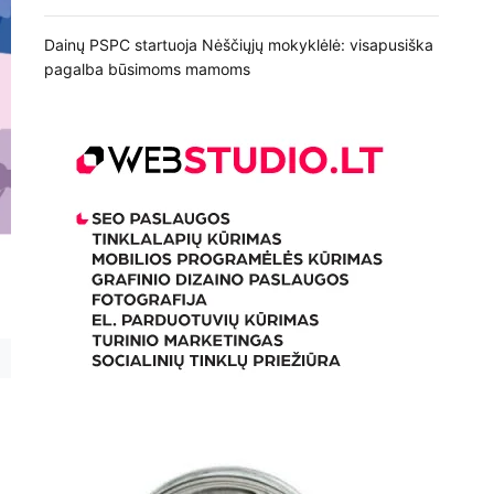
Dainų PSPC startuoja Nėščiųjų mokyklėlė: visapusiška
pagalba būsimoms mamoms