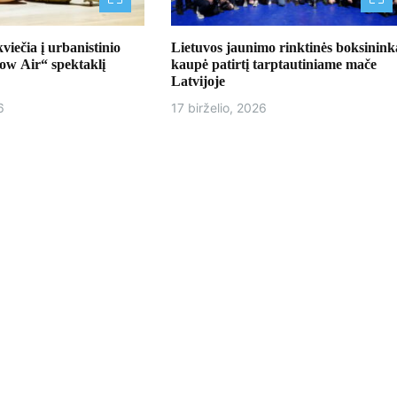
ečia į urbanistinio
Lietuvos jaunimo rinktinės boksinink
Low Air“ spektaklį
kaupė patirtį tarptautiniame mače
Latvijoje
6
17 birželio, 2026