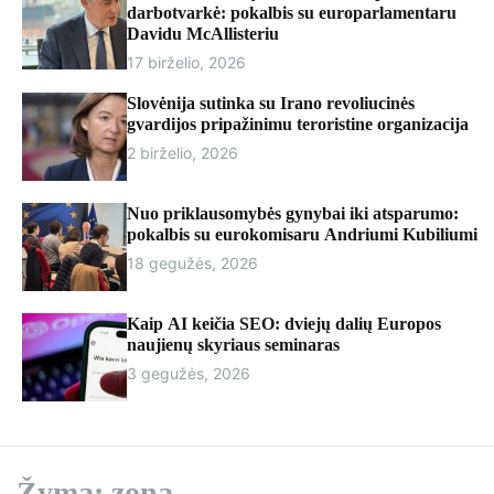
r
darbotvarkė: pokalbis su europarlamentaru
m
Davidu McAllisteriu
o
17 birželio, 2026
d
e
Slovėnija sutinka su Irano revoliucinės
gvardijos pripažinimu teroristine organizacija
2 birželio, 2026
Nuo priklausomybės gynybai iki atsparumo:
pokalbis su eurokomisaru Andriumi Kubiliumi
18 gegužės, 2026
Kaip AI keičia SEO: dviejų dalių Europos
naujienų skyriaus seminaras
3 gegužės, 2026
Žyma:
zoną