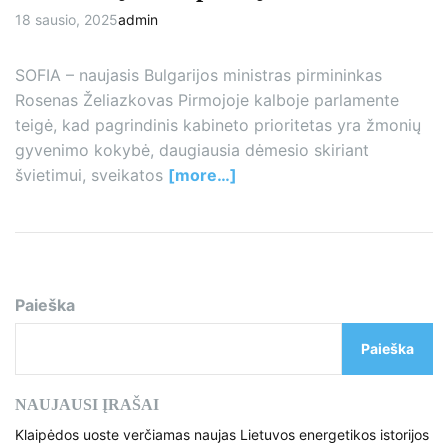
Vakarų Balkanų šalimis kaip
18 sausio, 2025
admin
pagrindinius vyriausybės uždavinius.
SOFIA – naujasis Bulgarijos ministras pirmininkas
Rosenas Želiazkovas Pirmojoje kalboje parlamente
teigė, kad pagrindinis kabineto prioritetas yra žmonių
gyvenimo kokybė, daugiausia dėmesio skiriant
švietimui, sveikatos
[more…]
Paieška
Paieška
NAUJAUSI ĮRAŠAI
Klaipėdos uoste verčiamas naujas Lietuvos energetikos istorijos