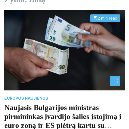
2 min read
E
s
t
i
m
a
t
e
d
r
e
a
d
t
i
m
e
EUROPOS NAUJIENOS
Naujasis Bulgarijos ministras
pirmininkas įvardijo šalies įstojimą į
euro zoną ir ES plėtrą kartu su