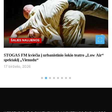
ŠALIES NAUJIENOS
STOGAS FM kviečia į urbanistinio šokio teatro „Low Air“
spektaklį „Vienudu“
17 birželio, 2026