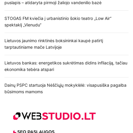
puslapis – atidaryta pirmoji žaliojo vandenilio bazė
STOGAS FM kviečia į urbanistinio šokio teatro „Low Air“
spektaklį „Vienudu“
Lietuvos jaunimo rinktinės boksininkai kaupė patirtį
tarptautiniame mače Latvijoje
Lietuvos bankas: energetikos sukrėtimas didins infliaciją, tačiau
ekonomika tebėra atspari
Dainų PSPC startuoja Nėščiųjų mokyklėlė: visapusiška pagalba
būsimoms mamoms