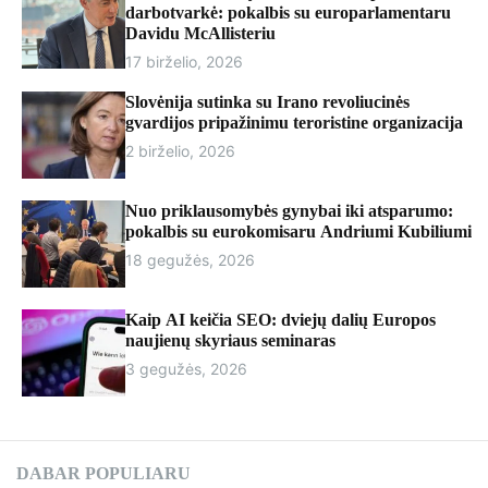
r
darbotvarkė: pokalbis su europarlamentaru
m
Davidu McAllisteriu
o
17 birželio, 2026
d
e
Slovėnija sutinka su Irano revoliucinės
gvardijos pripažinimu teroristine organizacija
2 birželio, 2026
Nuo priklausomybės gynybai iki atsparumo:
pokalbis su eurokomisaru Andriumi Kubiliumi
18 gegužės, 2026
Kaip AI keičia SEO: dviejų dalių Europos
naujienų skyriaus seminaras
3 gegužės, 2026
DABAR POPULIARU