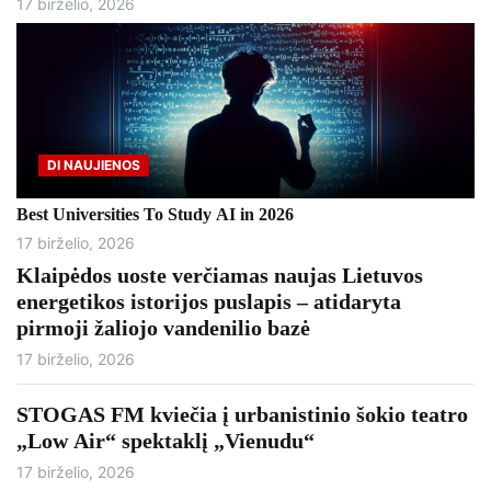
17 birželio, 2026
DI NAUJIENOS
Best Universities To Study AI in 2026
17 birželio, 2026
Klaipėdos uoste verčiamas naujas Lietuvos
energetikos istorijos puslapis – atidaryta
pirmoji žaliojo vandenilio bazė
17 birželio, 2026
STOGAS FM kviečia į urbanistinio šokio teatro
„Low Air“ spektaklį „Vienudu“
17 birželio, 2026