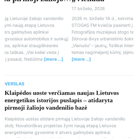
17 birželio, 2026
17
2026 m. birželio 18 d., ketvirtadienį, 20 val., renginių ciklas
Bi
STOGAS FM kviečia pasinerti į jaudinantį šokio vakarą.
La
Fotografijos muziejaus stogo terasoje (Vilniaus g. 140, Šiauliai)
Ma
į
žiūrovai išvys urbanistinio šokio teatro „Low Air“ šokio spektaklį
įv
„Vienudu“ – jautrų, fiziškai intensyvų ir aktualias tapatybės
la
temas nagrinėjantį kūrinį. Įėjimas nemokamas. Renginio viršelis
už
[more ...]
VERSLAS
Klaipėdos uoste verčiamas naujas Lietuvos
energetikos istorijos puslapis – atidaryta
pirmoji žaliojo vandenilio bazė
Klaipėdos uostas atidarė pirmąją Lietuvoje žaliojo vandenilio
stotį. Novatoriškas projektas žymi naują etapą Lietuvos
energetiniame gyvenime ir atvers galimybes aplinkai