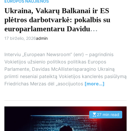
EUROPOS NAUJIENOS
Ukraina, Vakarų Balkanai ir ES
plėtros darbotvarkė: pokalbis su
europarlamentaru Davidu
McAllisteriu
17 birželio, 2026
admin
Interviu „European Newsroom“ (enr) – pagrindinis
Vokietijos užsienio politikos politikas Europos
Parlamente, Davidas McAllisterisparagino Ukrainą
priimti neseniai pateiktą Vokietijos kanclerės pasiūlymą
Friedrichas Merzas dėl „asocijuotos
[more…]
27 min read
E
s
t
i