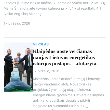
Latvijos jaunimo bokso mačas, kuriame dalyvavo net 12 lietuvių.
Marija Šmakotinaitė (svorio kategorija iki 54 kg) rezultatu 4:1
įveikė Angeliną Mukanę,...
17 birželio, 2026
VERSLAS
Klaipėdos uoste verčiamas
naujas Lietuvos energetikos
istorijos puslapis – atidaryta
pirmoji žaliojo vandenilio bazė
17 birželio, 2026
Klaipėdos uostas atidarė pirmąją Lietuvoje
žaliojo vandenilio stotį. Novatoriškas
projektas žymi naują etapą Lietuvos
energetiniame gyvenime ir atvers galimybes
aplinkai draugiškais degalais pildyti
lengvuosius automobilius ir sunkųjį