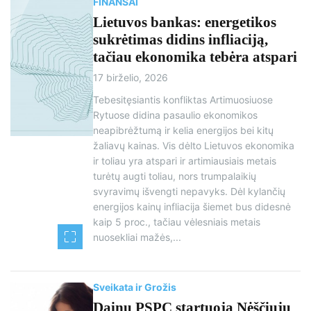
FINANSAI
Lietuvos bankas: energetikos
sukrėtimas didins infliaciją,
tačiau ekonomika tebėra atspari
17 birželio, 2026
Tebesitęsiantis konfliktas Artimuosiuose
Rytuose didina pasaulio ekonomikos
neapibrėžtumą ir kelia energijos bei kitų
žaliavų kainas. Vis dėlto Lietuvos ekonomika
ir toliau yra atspari ir artimiausiais metais
turėtų augti toliau, nors trumpalaikių
svyravimų išvengti nepavyks. Dėl kylančių
energijos kainų infliacija šiemet bus didesnė
kaip 5 proc., tačiau vėlesniais metais
nuosekliai mažės,...
Sveikata ir Grožis
Dainų PSPC startuoja Nėščiųjų