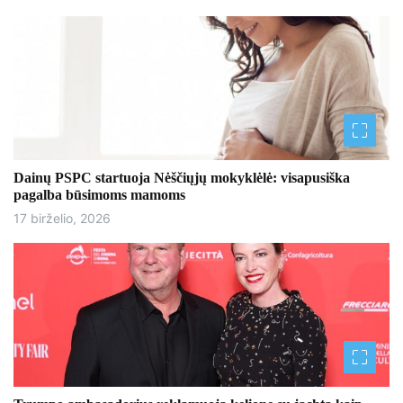
Dainų PSPC startuoja Nėščiųjų mokyklėlė: visapusiška
pagalba būsimoms mamoms
17 birželio, 2026