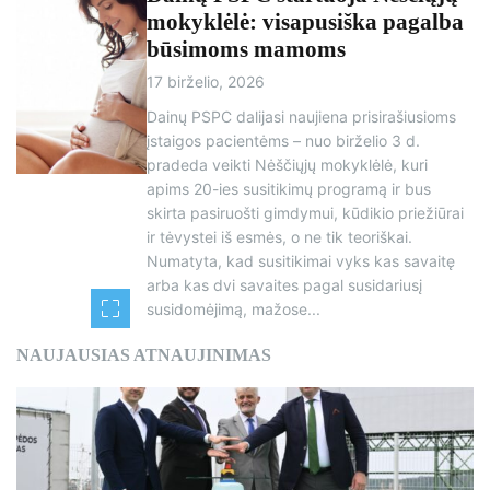
mokyklėlė: visapusiška pagalba
būsimoms mamoms
17 birželio, 2026
Dainų PSPC dalijasi naujiena prisirašiusioms
įstaigos pacientėms – nuo birželio 3 d.
pradeda veikti Nėščiųjų mokyklėlė, kuri
apims 20-ies susitikimų programą ir bus
skirta pasiruošti gimdymui, kūdikio priežiūrai
ir tėvystei iš esmės, o ne tik teoriškai.
Numatyta, kad susitikimai vyks kas savaitę
arba kas dvi savaites pagal susidariusį
susidomėjimą, mažose...
NAUJAUSIAS ATNAUJINIMAS