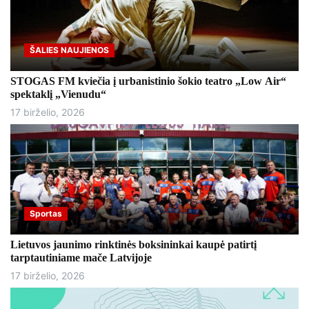
ŠALIES NAUJIENOS
STOGAS FM kviečia į urbanistinio šokio teatro „Low Air“
spektaklį „Vienudu“
17 birželio, 2026
Sportas
Lietuvos jaunimo rinktinės boksininkai kaupė patirtį
tarptautiniame mače Latvijoje
17 birželio, 2026