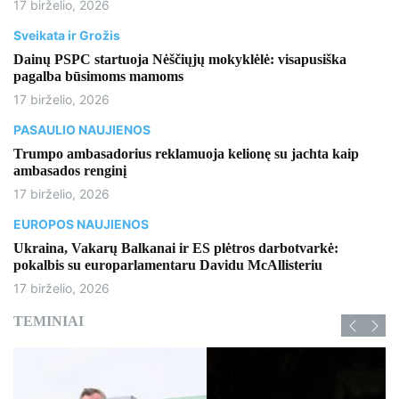
17 birželio, 2026
Sveikata ir Grožis
Dainų PSPC startuoja Nėščiųjų mokyklėlė: visapusiška
pagalba būsimoms mamoms
17 birželio, 2026
PASAULIO NAUJIENOS
Trumpo ambasadorius reklamuoja kelionę su jachta kaip
ambasados ​​renginį
17 birželio, 2026
EUROPOS NAUJIENOS
Ukraina, Vakarų Balkanai ir ES plėtros darbotvarkė:
pokalbis su europarlamentaru Davidu McAllisteriu
17 birželio, 2026
TEMINIAI