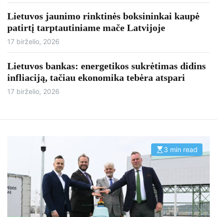
Lietuvos jaunimo rinktinės boksininkai kaupė
patirtį tarptautiniame mače Latvijoje
17 birželio, 2026
Lietuvos bankas: energetikos sukrėtimas didins
infliaciją, tačiau ekonomika tebėra atspari
17 birželio, 2026
3 min read
E
s
t
i
m
a
t
e
d
r