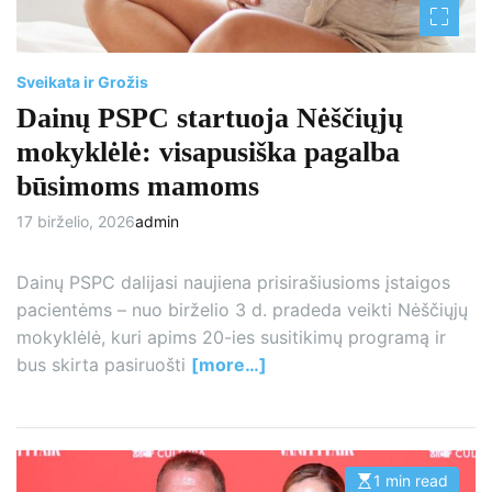
Sveikata ir Grožis
Dainų PSPC startuoja Nėščiųjų
mokyklėlė: visapusiška pagalba
būsimoms mamoms
17 birželio, 2026
admin
Dainų PSPC dalijasi naujiena prisirašiusioms įstaigos
pacientėms – nuo birželio 3 d. pradeda veikti Nėščiųjų
mokyklėlė, kuri apims 20-ies susitikimų programą ir
bus skirta pasiruošti
[more…]
1 min read
E