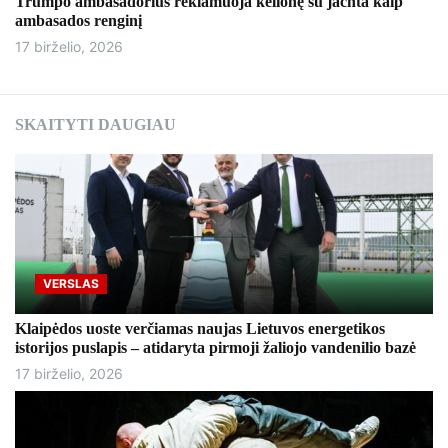
Trumpo ambasadorius reklamuoja kelionę su jachta kaip
ambasados ​​renginį
17 birželio, 2026
SKAITYTI DAUGIAU
VERSLAS
Klaipėdos uoste verčiamas naujas Lietuvos energetikos
istorijos puslapis – atidaryta pirmoji žaliojo vandenilio bazė
17 birželio, 2026