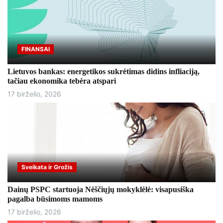
FINANSAI
Lietuvos bankas: energetikos sukrėtimas didins infliaciją,
tačiau ekonomika tebėra atspari
17 birželio, 2026
Sveikata ir Grožis
Dainų PSPC startuoja Nėščiųjų mokyklėlė: visapusiška
pagalba būsimoms mamoms
17 birželio, 2026