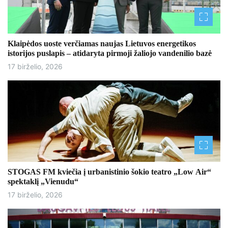
Klaipėdos uoste verčiamas naujas Lietuvos energetikos
istorijos puslapis – atidaryta pirmoji žaliojo vandenilio bazė
17 birželio, 2026
STOGAS FM kviečia į urbanistinio šokio teatro „Low Air“
spektaklį „Vienudu“
17 birželio, 2026