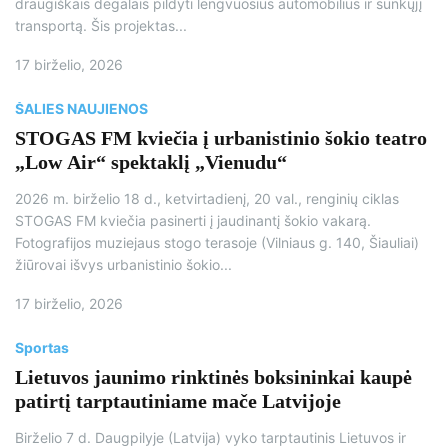
draugiškais degalais pildyti lengvuosius automobilius ir sunkųjį
transportą. Šis projektas...
17 birželio, 2026
ŠALIES NAUJIENOS
STOGAS FM kviečia į urbanistinio šokio teatro
„Low Air“ spektaklį „Vienudu“
2026 m. birželio 18 d., ketvirtadienį, 20 val., renginių ciklas
STOGAS FM kviečia pasinerti į jaudinantį šokio vakarą.
Fotografijos muziejaus stogo terasoje (Vilniaus g. 140, Šiauliai)
žiūrovai išvys urbanistinio šokio...
17 birželio, 2026
Sportas
Lietuvos jaunimo rinktinės boksininkai kaupė
patirtį tarptautiniame mače Latvijoje
Birželio 7 d. Daugpilyje (Latvija) vyko tarptautinis Lietuvos ir