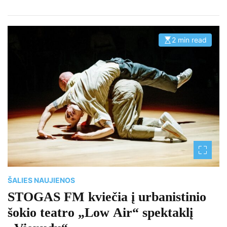
2 min read
E
s
t
i
m
a
t
e
d
r
e
a
d
t
i
m
e
ŠALIES NAUJIENOS
STOGAS FM kviečia į urbanistinio
šokio teatro „Low Air“ spektaklį