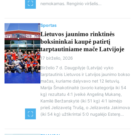
nemokamas. Renginio viršelis...
Sportas
Lietuvos jaunimo rinktinės
boksininkai kaupė patirtį
tarptautiniame mače Latvijoje
17 birželio, 2026
Birželio 7 d. Daugpilyje (Latvija) vyko
tarptautinis Lietuvos ir Latvijos jaunimo bokso
mačas, kuriame dalyvavo net 12 lietuvių.
Marija Šmakotinaitė (svorio kategorija iki 54
kg) rezultatu 4:1 įveikė Angeliną Mukanę,
Kamilė Beržanskytė (iki 51 kg) 4:1 laimėjo
prieš Jelizavetą Trušą, o Jelizaveta Jakimova
(iki 54 kg) užtikrintai 5:0 nugalėjo Esterę...