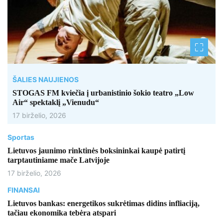
ŠALIES NAUJIENOS
STOGAS FM kviečia į urbanistinio šokio teatro „Low
Air“ spektaklį „Vienudu“
17 birželio, 2026
Sportas
Lietuvos jaunimo rinktinės boksininkai kaupė patirtį
tarptautiniame mače Latvijoje
17 birželio, 2026
FINANSAI
Lietuvos bankas: energetikos sukrėtimas didins infliaciją,
tačiau ekonomika tebėra atspari