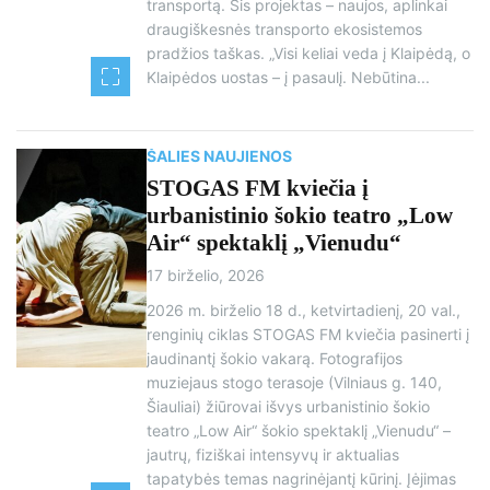
transportą. Šis projektas – naujos, aplinkai
draugiškesnės transporto ekosistemos
pradžios taškas. „Visi keliai veda į Klaipėdą, o
Klaipėdos uostas – į pasaulį. Nebūtina...
ŠALIES NAUJIENOS
STOGAS FM kviečia į
urbanistinio šokio teatro „Low
Air“ spektaklį „Vienudu“
17 birželio, 2026
2026 m. birželio 18 d., ketvirtadienį, 20 val.,
renginių ciklas STOGAS FM kviečia pasinerti į
jaudinantį šokio vakarą. Fotografijos
muziejaus stogo terasoje (Vilniaus g. 140,
Šiauliai) žiūrovai išvys urbanistinio šokio
teatro „Low Air“ šokio spektaklį „Vienudu“ –
jautrų, fiziškai intensyvų ir aktualias
tapatybės temas nagrinėjantį kūrinį. Įėjimas