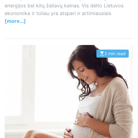
energijos bei kitų žaliavų kainas. Vis dėlto Lietuvos
ekonomika ir toliau yra atspari ir artimiausiais
[more…]
2 min read
E
s
t
i
m
a
t
e
d
r
e
a
d
t
i
m
e