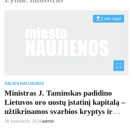
2 min read
E
s
t
i
m
a
t
e
d
r
e
a
d
t
i
m
ŠALIES NAUJIENOS
e
Ministras J. Taminskas padidino
Lietuvos oro uostų įstatinį kapitalą –
užtikrinamos svarbios kryptys ir
sudaromos sąlygos naujai krypčiai į
28 balandžio, 2026
admin
Londoną