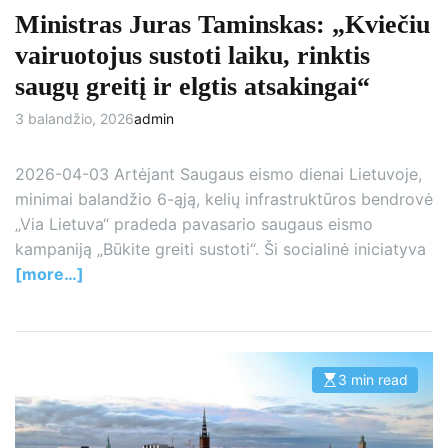
e
Ministras Juras Taminskas: „Kviečiu
vairuotojus sustoti laiku, rinktis
saugų greitį ir elgtis atsakingai“
3 balandžio, 2026
admin
2026-04-03 Artėjant Saugaus eismo dienai Lietuvoje,
minimai balandžio 6-ąją, kelių infrastruktūros bendrovė
„Via Lietuva“ pradeda pavasario saugaus eismo
kampaniją „Būkite greiti sustoti“. Ši socialinė iniciatyva
[more…]
3 min read
E
s
t
i
m