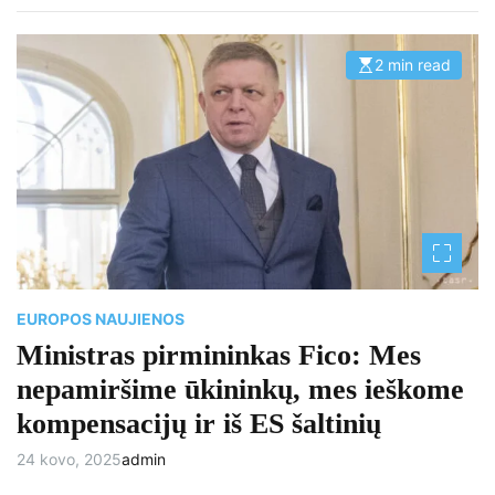
2 min read
E
s
t
i
m
a
t
e
d
r
e
a
d
t
i
m
e
EUROPOS NAUJIENOS
Ministras pirmininkas Fico: Mes
nepamiršime ūkininkų, mes ieškome
kompensacijų ir iš ES šaltinių
24 kovo, 2025
admin