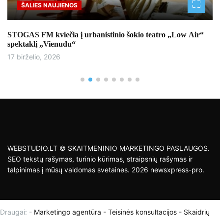
ŠALIES NAUJIENOS
STOGAS FM kviečia į urbanistinio šokio teatro „Low Air“
spektaklį „Vienudu“
17 birželio, 2026
WEBSTUDIO.LT © SKAITMENINIO MARKETINGO PASLAUGOS.
SEO tekstų rašymas, turinio kūrimas, straipsnių rašymas ir
talpinimas į mūsų valdomas svetaines. 2026 newsxpress-pro.
Draugai: -
Marketingo agentūra
-
Teisinės konsultacijos
-
Skaidrių