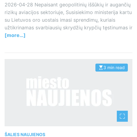
2026-04-28 Nepaisant geopolitinių iššūkių ir augančių
rizikų aviacijos sektoriuje, Susisiekimo ministerija kartu
su Lietuvos oro uostais imasi sprendimų, kuriais
užtikrinamas svarbiausių skrydžių krypčių tęstinumas ir
[more…]
3 min read
E
s
t
i
m
a
t
e
d
r
e
a
d
t
i
m
ŠALIES NAUJIENOS