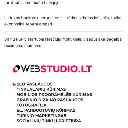
tarptautiniame mače Latvijoje
t
a
Lietuvos bankas: energetikos sukrėtimas didins infliaciją, tačiau
ekonomika tebėra atspari
r
Dainų PSPC startuoja Nėščiųjų mokyklėlė: visapusiška pagalba
p
būsimoms mamoms
į
r
a
š
ų