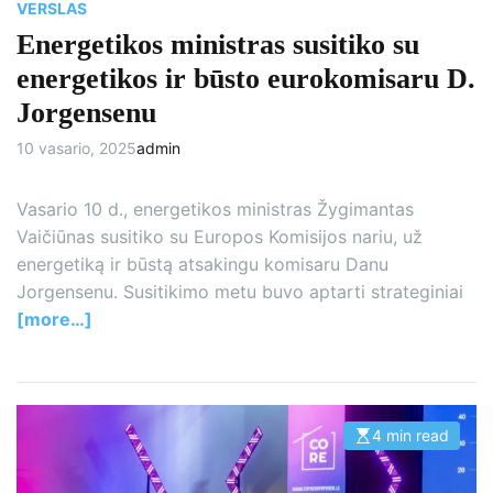
VERSLAS
Energetikos ministras susitiko su
energetikos ir būsto eurokomisaru D.
Jorgensenu
10 vasario, 2025
admin
Vasario 10 d., energetikos ministras Žygimantas
Vaičiūnas susitiko su Europos Komisijos nariu, už
energetiką ir būstą atsakingu komisaru Danu
Jorgensenu. Susitikimo metu buvo aptarti strateginiai
[more…]
4 min read
E
s
t
i