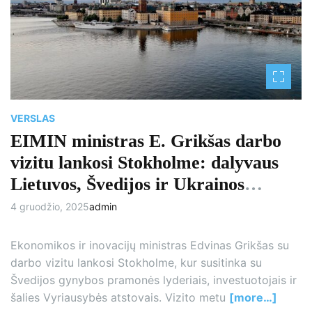
a
t
e
d
r
e
a
d
t
i
m
e
VERSLAS
EIMIN ministras E. Grikšas darbo
vizitu lankosi Stokholme: dalyvaus
Lietuvos, Švedijos ir Ukrainos
gynybos pramonės forume
4 gruodžio, 2025
admin
Ekonomikos ir inovacijų ministras Edvinas Grikšas su
darbo vizitu lankosi Stokholme, kur susitinka su
Švedijos gynybos pramonės lyderiais, investuotojais ir
šalies Vyriausybės atstovais. Vizito metu
[more…]