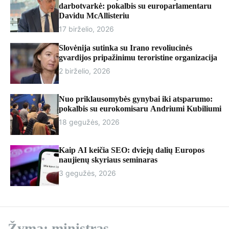
r
darbotvarkė: pokalbis su europarlamentaru
m
Davidu McAllisteriu
o
17 birželio, 2026
d
e
Slovėnija sutinka su Irano revoliucinės
gvardijos pripažinimu teroristine organizacija
2 birželio, 2026
Nuo priklausomybės gynybai iki atsparumo:
pokalbis su eurokomisaru Andriumi Kubiliumi
18 gegužės, 2026
Kaip AI keičia SEO: dviejų dalių Europos
naujienų skyriaus seminaras
3 gegužės, 2026
Žyma:
ministras