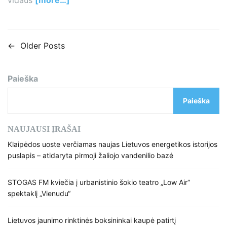
←
Older Posts
N
a
Paieška
v
Paieška
i
g
NAUJAUSI ĮRAŠAI
a
Klaipėdos uoste verčiamas naujas Lietuvos energetikos istorijos
puslapis – atidaryta pirmoji žaliojo vandenilio bazė
c
i
STOGAS FM kviečia į urbanistinio šokio teatro „Low Air“
spektaklį „Vienudu“
j
a
Lietuvos jaunimo rinktinės boksininkai kaupė patirtį