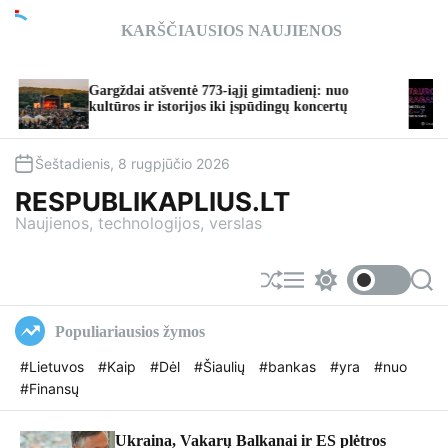
S
KARŠČIAUSIOS NAUJIENOS
k
i
p
atšventė 773-iąjį gimtadienį: nuo
TAURO RAGAS’26: 
t
ir istorijos iki įspūdingų koncertų
taps vasaros švenči
o
c
o
Šeštadienis, 8 rugpjūčio 2026
n
RESPUBLIKAPLIUS.LT
t
Naujienos, technologijos, verslas
e
n
t
S
M
S
S
h
e
w
e
u
n
i
a
Populiariausios žymos
f
u
t
r
f
c
c
#Lietuvos
#Kaip
#Dėl
#Šiaulių
#bankas
#yra
#nuo
l
h
h
#Finansų
e
c
o
l
o
Ukraina, Vakarų Balkanai ir ES plėtros