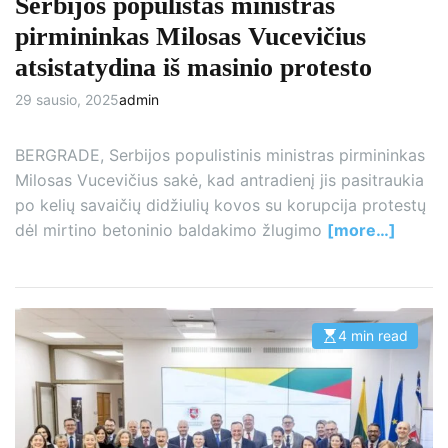
Serbijos populistas ministras
pirmininkas Milosas Vucevičius
atsistatydina iš masinio protesto
29 sausio, 2025
admin
BERGRADE, Serbijos populistinis ministras pirmininkas
Milosas Vucevičius sakė, kad antradienį jis pasitraukia
po kelių savaičių didžiulių kovos su korupcija protestų
dėl mirtino betoninio baldakimo žlugimo
[more…]
4 min read
E
s
t
i
m
a
t
e