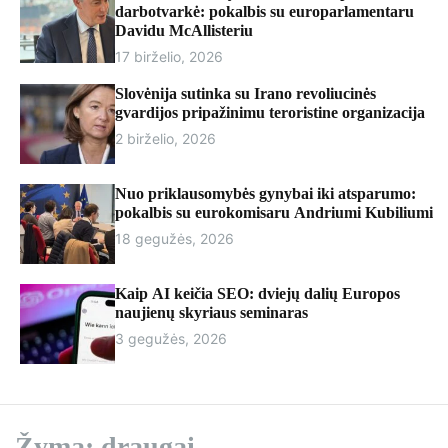
r
darbotvarkė: pokalbis su europarlamentaru
m
Davidu McAllisteriu
o
17 birželio, 2026
d
e
Slovėnija sutinka su Irano revoliucinės
gvardijos pripažinimu teroristine organizacija
2 birželio, 2026
Nuo priklausomybės gynybai iki atsparumo:
pokalbis su eurokomisaru Andriumi Kubiliumi
18 gegužės, 2026
Kaip AI keičia SEO: dviejų dalių Europos
naujienų skyriaus seminaras
3 gegužės, 2026
Žyma:
draugai