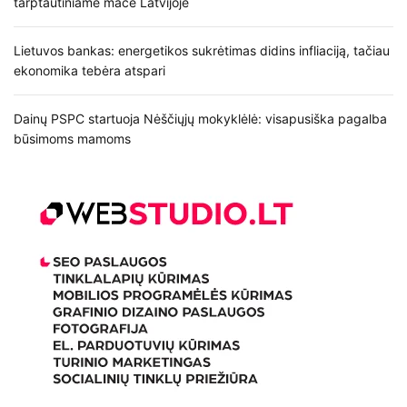
tarptautiniame mače Latvijoje
Lietuvos bankas: energetikos sukrėtimas didins infliaciją, tačiau
ekonomika tebėra atspari
Dainų PSPC startuoja Nėščiųjų mokyklėlė: visapusiška pagalba
būsimoms mamoms