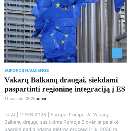
EUROPOS NAUJIENOS
Vakarų Balkanų draugai, siekdami
paspartinti regioninę integraciją į ES
11 vasario, 2025
admin
iki AI | 11.FEB 2025 | Europa Trumpai AI Vakarų
Balkanų draugų susitikime Romoje Slovėnija palaikė
pagreitį padidindama plėtros procesą ir iki 2030 m.