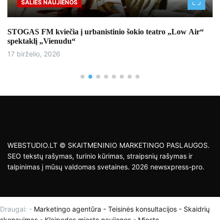
ŠALIES NAUJIENOS
STOGAS FM kviečia į urbanistinio šokio teatro „Low Air“
spektaklį „Vienudu“
17 birželio, 2026
WEBSTUDIO.LT © SKAITMENINIO MARKETINGO PASLAUGOS.
SEO tekstų rašymas, turinio kūrimas, straipsnių rašymas ir
talpinimas į mūsų valdomas svetaines. 2026 newsxpress-pro.
Draugai: -
Marketingo agentūra
-
Teisinės konsultacijos
-
Skaidrių
skenavimas
-
Klaipedos miesto naujienos
-
Miesto