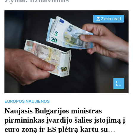
2 min read
E
s
t
i
m
a
t
e
d
r
e
a
d
t
i
m
e
EUROPOS NAUJIENOS
Naujasis Bulgarijos ministras
pirmininkas įvardijo šalies įstojimą į
euro zoną ir ES plėtrą kartu su