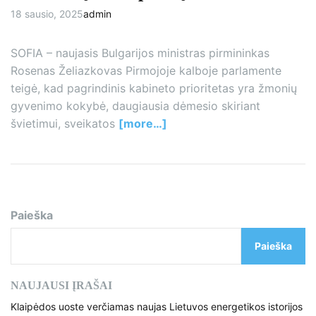
Vakarų Balkanų šalimis kaip
18 sausio, 2025
admin
pagrindinius vyriausybės uždavinius.
SOFIA – naujasis Bulgarijos ministras pirmininkas
Rosenas Želiazkovas Pirmojoje kalboje parlamente
teigė, kad pagrindinis kabineto prioritetas yra žmonių
gyvenimo kokybė, daugiausia dėmesio skiriant
švietimui, sveikatos
[more…]
Paieška
Paieška
NAUJAUSI ĮRAŠAI
Klaipėdos uoste verčiamas naujas Lietuvos energetikos istorijos