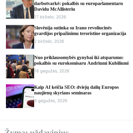
r
darbotvarkė: pokalbis su europarlamentaru
m
Davidu McAllisteriu
o
17 birželio, 2026
d
e
Slovėnija sutinka su Irano revoliucinės
gvardijos pripažinimu teroristine organizacija
2 birželio, 2026
Nuo priklausomybės gynybai iki atsparumo:
pokalbis su eurokomisaru Andriumi Kubiliumi
18 gegužės, 2026
Kaip AI keičia SEO: dviejų dalių Europos
naujienų skyriaus seminaras
3 gegužės, 2026
Žyma:
uždavinius