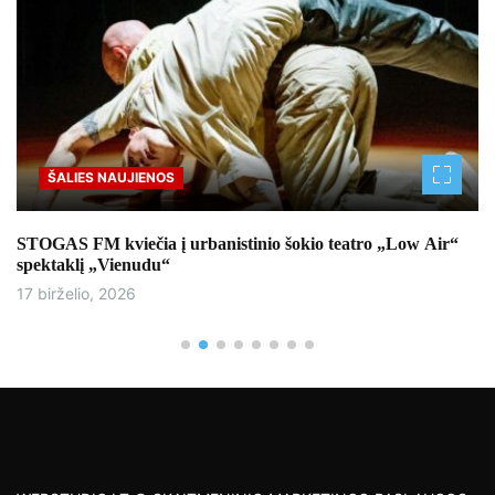
ŠALIES NAUJIENOS
STOGAS FM kviečia į urbanistinio šokio teatro „Low Air“
spektaklį „Vienudu“
17 birželio, 2026