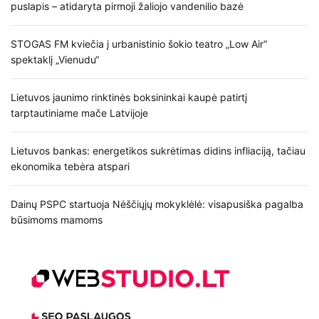
puslapis – atidaryta pirmoji žaliojo vandenilio bazė
STOGAS FM kviečia į urbanistinio šokio teatro „Low Air“
spektaklį „Vienudu“
Lietuvos jaunimo rinktinės boksininkai kaupė patirtį
tarptautiniame mače Latvijoje
Lietuvos bankas: energetikos sukrėtimas didins infliaciją, tačiau
ekonomika tebėra atspari
Dainų PSPC startuoja Nėščiųjų mokyklėlė: visapusiška pagalba
būsimoms mamoms