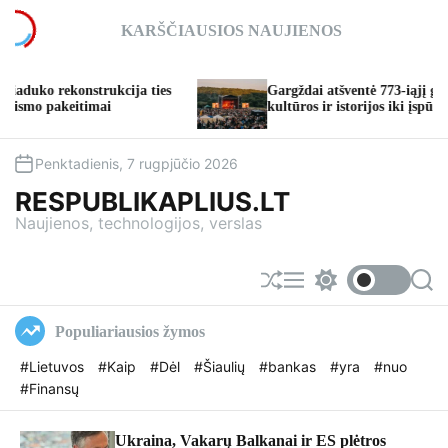
S
KARŠČIAUSIOS NAUJIENOS
k
i
p
rekonstrukcija ties
Gargždai atšventė 773-iąjį gimtadienį
t
akeitimai
kultūros ir istorijos iki įspūdingų kon
o
c
o
Penktadienis, 7 rugpjūčio 2026
n
RESPUBLIKAPLIUS.LT
t
Naujienos, technologijos, verslas
e
n
t
S
M
S
S
h
e
w
e
u
n
i
a
Populiariausios žymos
f
u
t
r
f
c
c
#Lietuvos
#Kaip
#Dėl
#Šiaulių
#bankas
#yra
#nuo
l
h
h
#Finansų
e
c
o
l
o
Ukraina, Vakarų Balkanai ir ES plėtros