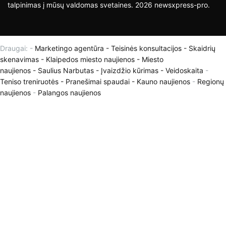
talpinimas į mūsų valdomas svetaines. 2026 newsxpress-pro.
Draugai: -
Marketingo agentūra
-
Teisinės konsultacijos
-
Skaidrių
skenavimas
-
Klaipedos miesto naujienos
-
Miesto
naujienos
-
Saulius Narbutas
-
Įvaizdžio kūrimas
-
Veidoskaita
-
Teniso treniruotės
- Pranešimai spaudai -
Kauno naujienos
-
Regionų
naujienos
-
Palangos naujienos