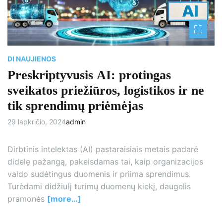
r
e
a
d
t
i
m
e
DI NAUJIENOS
Preskriptyvusis AI: protingas
sveikatos priežiūros, logistikos ir ne
tik sprendimų priėmėjas
29 lapkričio, 2024
admin
Dirbtinis intelektas (AI) pastaraisiais metais padarė
didelę pažangą, pakeisdamas tai, kaip organizacijos
valdo sudėtingus duomenis ir priima sprendimus.
Turėdami didžiulį turimų duomenų kiekį, daugelis
pramonės
[more…]