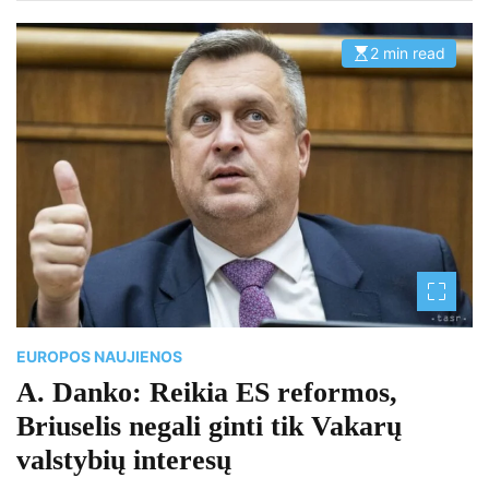
2 min read
E
s
t
i
m
a
t
e
d
r
e
a
d
t
i
m
e
EUROPOS NAUJIENOS
A. Danko: Reikia ES reformos,
Briuselis negali ginti tik Vakarų
valstybių interesų