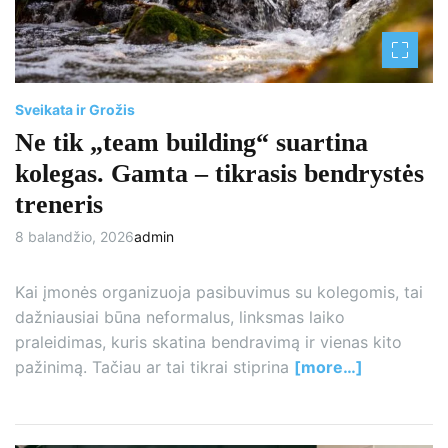
d
t
i
m
e
Sveikata ir Grožis
Ne tik „team building“ suartina
kolegas. Gamta – tikrasis bendrystės
treneris
8 balandžio, 2026
admin
Kai įmonės organizuoja pasibuvimus su kolegomis, tai
dažniausiai būna neformalus, linksmas laiko
praleidimas, kuris skatina bendravimą ir vienas kito
pažinimą. Tačiau ar tai tikrai stiprina
[more…]