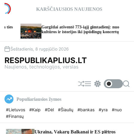
S
KARŠČIAUSIOS NAUJIENOS
k
i
p
i atšventė 773-iąjį gimtadienį: nuo
TAURO RAGAS’26
t
s ir istorijos iki įspūdingų koncertų
taps vasaros šven
o
c
o
Šeštadienis, 8 rugpjūčio 2026
n
RESPUBLIKAPLIUS.LT
t
Naujienos, technologijos, verslas
e
n
t
S
M
S
S
h
e
w
e
u
n
i
a
Populiariausios žymos
f
u
t
r
f
c
c
#Lietuvos
#Kaip
#Dėl
#Šiaulių
#bankas
#yra
#nuo
l
h
h
#Finansų
e
c
o
l
o
Ukraina, Vakarų Balkanai ir ES plėtros