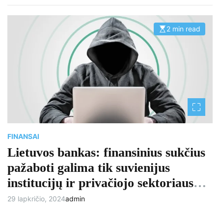
2 min read
E
s
t
i
m
a
t
e
d
r
e
a
d
t
i
m
FINANSAI
e
Lietuvos bankas: finansinius sukčius
pažaboti galima tik suvienijus
institucijų ir privačiojo sektoriaus
jėgas
29 lapkričio, 2024
admin