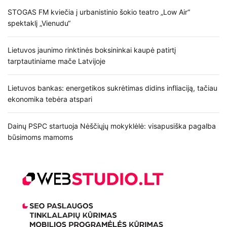
i
STOGAS FM kviečia į urbanistinio šokio teatro „Low Air“
spektaklį „Vienudu“
j
a
Lietuvos jaunimo rinktinės boksininkai kaupė patirtį
tarptautiniame mače Latvijoje
t
a
Lietuvos bankas: energetikos sukrėtimas didins infliaciją, tačiau
ekonomika tebėra atspari
r
Dainų PSPC startuoja Nėščiųjų mokyklėlė: visapusiška pagalba
p
būsimoms mamoms
į
r
a
š
ų