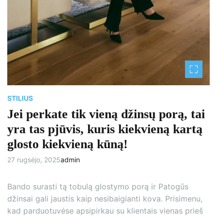
STILIUS
Jei perkate tik vieną džinsų porą, tai
yra tas pjūvis, kuris kiekvieną kartą
glosto kiekvieną kūną!
27 rugsėjo, 2025
admin
Bando surasti tą tobulą glostymo porą ir Patogūs
džinsai gali jaustis kaip nesibaigianti kova. Prisimenu,
kad parduotuvėse apsipirkau su klientais vienas prieš