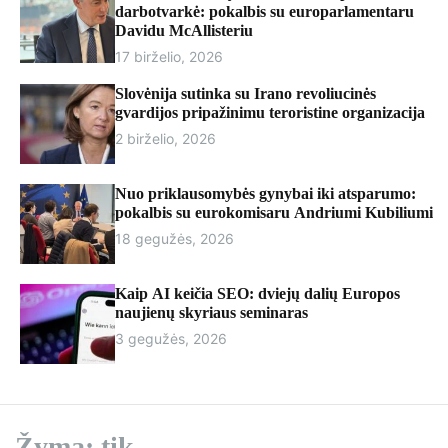
r
darbotvarkė: pokalbis su europarlamentaru
m
Davidu McAllisteriu
o
17 birželio, 2026
d
e
Slovėnija sutinka su Irano revoliucinės
gvardijos pripažinimu teroristine organizacija
2 birželio, 2026
Nuo priklausomybės gynybai iki atsparumo:
pokalbis su eurokomisaru Andriumi Kubiliumi
18 gegužės, 2026
Kaip AI keičia SEO: dviejų dalių Europos
naujienų skyriaus seminaras
3 gegužės, 2026
Žyma:
tik