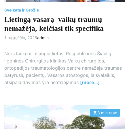
Sveikata ir Grožis
Lietingą vasarą vaikų traumų
nemažėja, keičiasi tik specifika
1 rugpjūčio, 2025
admin
Nors lauke ir pliaupia lietus, Respublikinės Šiaulių
ligoninės Chirurgijos klinikos Vaikų chirurgijos,
ortopedijos traumatologijos centre nemažėja traumas
patyrusių pacientų. Vasaros atostogos, laisvalaikis,
atsipalaidavimas yra neatsiejamas
[more…]
3 min read
E
s
t
i