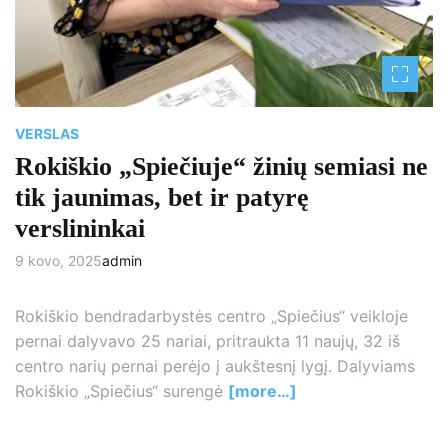
VERSLAS
Rokiškio „Spiečiuje“ žinių semiasi ne
tik jaunimas, bet ir patyrę
verslininkai
9 kovo, 2025
admin
Rokiškio bendradarbystės centro „Spiečius“ veikloje
pernai dalyvavo 25 nariai, pritraukta 11 naujų, 32 iš
centro narių pernai perėjo į aukštesnį lygį. Dalyviams
Rokiškio „Spiečius“ surengė
[more…]