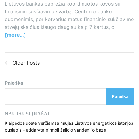
Lietuvos bankas pabrėžia koordinuotos kovos su
finansiniu sukčiavimu svarbą. Centrinio banko
duomenimis, per ketverius metus finansinio sukčiavimo
atvejų skaičius išaugo daugiau kaip 7 kartus, o
[more…]
←
Older Posts
N
a
Paieška
v
Paieška
i
g
NAUJAUSI ĮRAŠAI
a
Klaipėdos uoste verčiamas naujas Lietuvos energetikos istorijos
puslapis – atidaryta pirmoji žaliojo vandenilio bazė
c