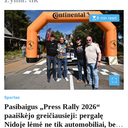
8 min read
E
s
t
i
m
a
t
e
d
r
e
a
d
t
i
m
e
Sportas
Pasibaigus „Press Rally 2026“
paaiškėjo greičiausieji: pergalę
Nidoje lėmė ne tik automobiliai, bet