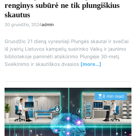
m
renginys subūrė ne tik plungiškius
e
skautus
30 gruodžio, 2024
admin
Gruodžio 21 dieną vyresnieji Plungės skautai ir svečiai
iš įvairių Lietuvos kampelių susirinko Vaikų ir jaunimo
bibliotekoje paminėti atsikūrimo Plungėje 30-metį.
Sveikinimo ir skautiškos dvasios
[more…]
8 min read
E
s
t
i
m
a
t
e
d