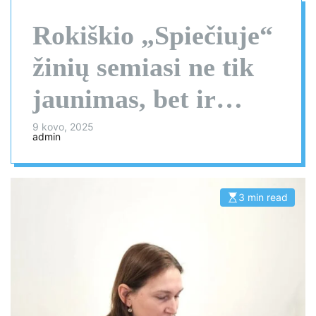
Rokiškio „Spiečiuje“
žinių semiasi ne tik
jaunimas, bet ir
patyrę verslininkai
9 kovo, 2025
admin
3 min read
E
s
t
i
m
a
t
e
d
r
e
a