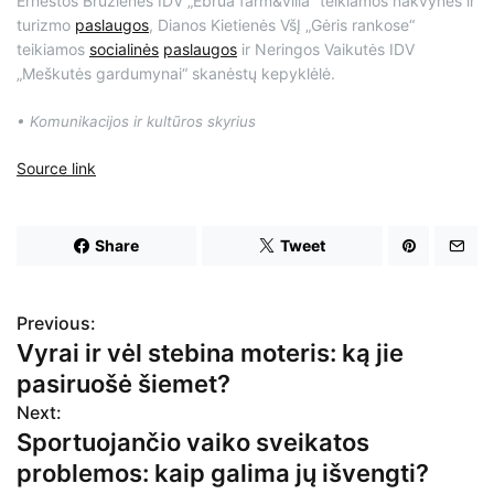
Ernestos Bružienės IDV „Ebrua farm&villa” teikiamos nakvynės ir
turizmo
paslaugos
, Dianos Kietienės VšĮ „Gėris rankose“
teikiamos
socialinės
paslaugos
ir Neringos Vaikutės IDV
„Meškutės gardumynai“ skanėstų kepyklėlė.
• Komunikacijos ir kultūros skyrius
Source link
Share
Tweet
Previous:
N
Vyrai ir vėl stebina moteris: ką jie
a
pasiruošė šiemet?
v
Next:
Sportuojančio vaiko sveikatos
i
problemos: kaip galima jų išvengti?