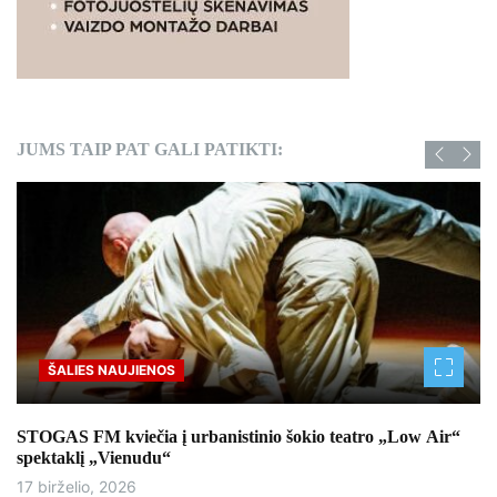
JUMS TAIP PAT GALI PATIKTI:
ŠALIES NAUJIENOS
STOGAS FM kviečia į urbanistinio šokio teatro „Low Air“
spektaklį „Vienudu“
17 birželio, 2026