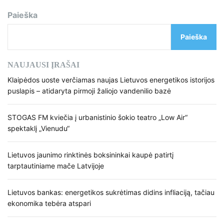
Paieška
Paieška
NAUJAUSI ĮRAŠAI
Klaipėdos uoste verčiamas naujas Lietuvos energetikos istorijos
puslapis – atidaryta pirmoji žaliojo vandenilio bazė
STOGAS FM kviečia į urbanistinio šokio teatro „Low Air“
spektaklį „Vienudu“
Lietuvos jaunimo rinktinės boksininkai kaupė patirtį
tarptautiniame mače Latvijoje
Lietuvos bankas: energetikos sukrėtimas didins infliaciją, tačiau
ekonomika tebėra atspari