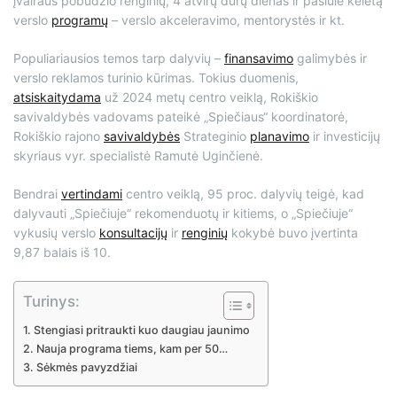
įvairaus pobūdžio renginių, 4 atvirų durų dienas ir pasiūlė keletą
verslo
programų
– verslo akceleravimo, mentorystės ir kt.
Populiariausios temos tarp dalyvių –
finansavimo
galimybės ir
verslo reklamos turinio kūrimas. Tokius duomenis,
atsiskaitydama
už 2024 metų centro veiklą, Rokiškio
savivaldybės vadovams pateikė „Spiečiaus“ koordinatorė,
Rokiškio rajono
savivaldybės
Strateginio
planavimo
ir investicijų
skyriaus vyr. specialistė Ramutė Uginčienė.
Bendrai
vertindami
centro veiklą, 95 proc. dalyvių teigė, kad
dalyvauti „Spiečiuje“ rekomenduotų ir kitiems, o „Spiečiuje“
vykusių verslo
konsultacijų
ir
renginių
kokybė buvo įvertinta
9,87 balais iš 10.
Turinys:
Stengiasi pritraukti kuo daugiau jaunimo
Nauja programa tiems, kam per 50…
Sėkmės pavyzdžiai