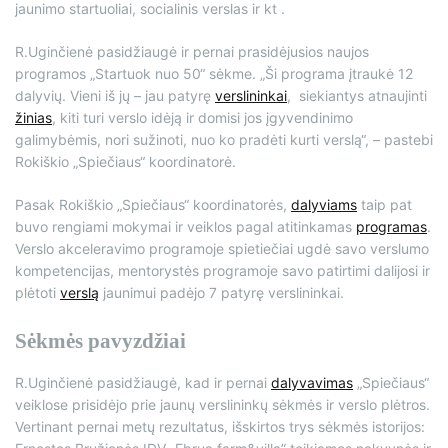
jaunimo startuoliai, socialinis verslas ir kt .
R.Uginčienė pasidžiaugė ir pernai prasidėjusios naujos
programos „Startuok nuo 50“ sėkme. „Ši programa įtraukė 12
dalyvių. Vieni iš jų – jau patyrę
verslininkai
, siekiantys atnaujinti
žinias
, kiti turi verslo idėją ir domisi jos įgyvendinimo
galimybėmis, nori sužinoti, nuo ko pradėti kurti verslą“, – pastebi
Rokiškio „Spiečiaus“ koordinatorė.
Pasak Rokiškio „Spiečiaus“ koordinatorės,
dalyviams
taip pat
buvo rengiami mokymai ir veiklos pagal atitinkamas
programas
.
Verslo akceleravimo programoje spietiečiai ugdė savo verslumo
kompetencijas, mentorystės programoje savo patirtimi dalijosi ir
plėtoti
verslą
jaunimui padėjo 7 patyrę verslininkai.
Sėkmės pavyzdžiai
R.Uginčienė pasidžiaugė, kad ir pernai
dalyvavimas
„Spiečiaus“
veiklose prisidėjo prie jaunų verslininkų sėkmės ir verslo plėtros.
Vertinant pernai metų rezultatus, išskirtos trys sėkmės istorijos: