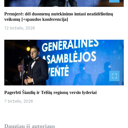
a
š
Premjerė: dėl duomenų nutekinimo imtasi neatidėliotinų
veiksmų [+spaudos konferencija]
ų
12 birželio, 2026
Pagerbti Šiaulių ir Telšių regionų verslo lyderiai
7 birželio, 2026
Daugiau iš autoriaus