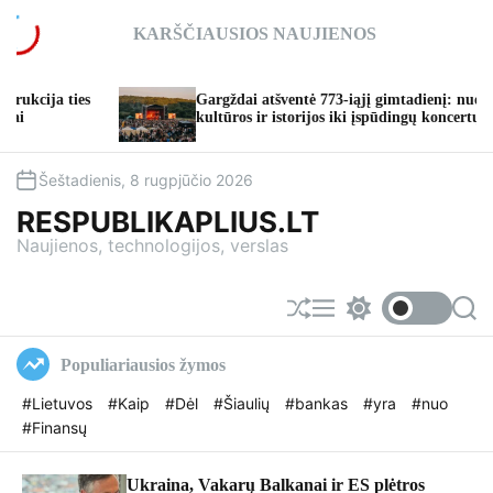
S
KARŠČIAUSIOS NAUJIENOS
k
i
p
Gargždai atšventė 773-iąjį gimtadienį: nuo
t
kultūros ir istorijos iki įspūdingų koncertų
o
c
o
Šeštadienis, 8 rugpjūčio 2026
n
RESPUBLIKAPLIUS.LT
t
Naujienos, technologijos, verslas
e
n
t
S
M
S
S
h
e
w
e
u
n
i
a
Populiariausios žymos
f
u
t
r
f
c
c
#Lietuvos
#Kaip
#Dėl
#Šiaulių
#bankas
#yra
#nuo
l
h
h
#Finansų
e
c
o
l
o
Ukraina, Vakarų Balkanai ir ES plėtros