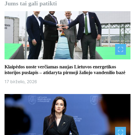
g
Jums tai gali patikti
a
c
i
j
a
Klaipėdos uoste verčiamas naujas Lietuvos energetikos
t
istorijos puslapis – atidaryta pirmoji žaliojo vandenilio bazė
a
17 birželio, 2026
r
p
į
r