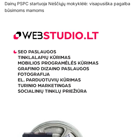
Dainų PSPC startuoja Nėščiųjų mokyklėlė: visapusiška pagalba
būsimoms mamoms