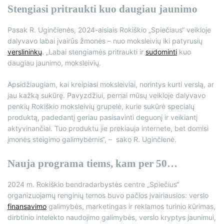
Stengiasi pritraukti kuo daugiau jaunimo
Pasak R. Uginčienės, 2024-aisiais Rokiškio „Spiečiaus“ veikloje
dalyvavo labai įvairūs žmonės – nuo moksleivių iki patyrusių
verslininkų
. „Labai stengiamės pritraukti ir
sudominti
kuo
daugiau jaunimo, moksleivių.
Apsidžiaugiam, kai kreipiasi moksleiviai, norintys kurti verslą, ar
jau kažką sukūrę. Pavyzdžiui, pernai mūsų veikloje dalyvavo
penkių Rokiškio moksleivių grupelė, kurie sukūrė specialų
produktą, padedantį geriau pasisavinti deguonį ir veikiantį
aktyvinančiai. Tuo produktu jie prekiauja internete, bet domisi
įmonės steigimo galimybėmis“, – sako R. Uginčienė.
Nauja programa tiems, kam per 50…
2024 m. Rokiškio bendradarbystės centre „Spiečius“
organizuojamų renginių temos buvo pačios įvairiausios: verslo
finansavimo
galimybės, marketingas ir reklamos turinio kūrimas,
dirbtinio intelekto naudojimo galimybės, verslo kryptys jaunimui,