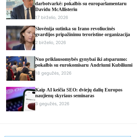
r
darbotvarkė: pokalbis su europarlamentaru
m
Davidu McAllisteriu
o
17 birželio, 2026
d
e
Slovėnija sutinka su Irano revoliucinės
gvardijos pripažinimu teroristine organizacija
2 birželio, 2026
Nuo priklausomybės gynybai iki atsparumo:
pokalbis su eurokomisaru Andriumi Kubiliumi
18 gegužės, 2026
Kaip AI keičia SEO: dviejų dalių Europos
naujienų skyriaus seminaras
3 gegužės, 2026