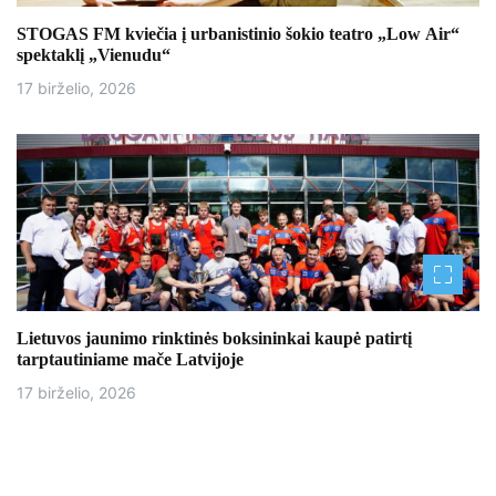
STOGAS FM kviečia į urbanistinio šokio teatro „Low Air“
spektaklį „Vienudu“
17 birželio, 2026
Lietuvos jaunimo rinktinės boksininkai kaupė patirtį
tarptautiniame mače Latvijoje
17 birželio, 2026