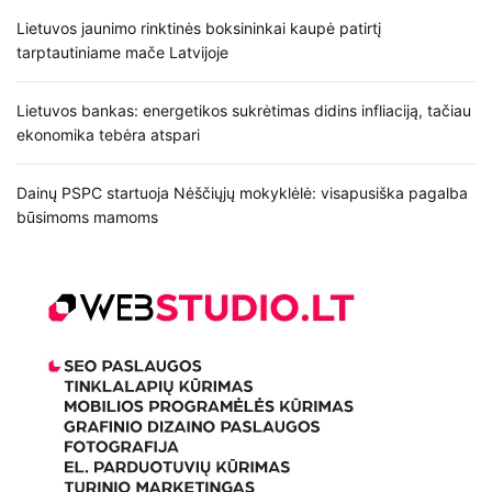
Lietuvos jaunimo rinktinės boksininkai kaupė patirtį
tarptautiniame mače Latvijoje
Lietuvos bankas: energetikos sukrėtimas didins infliaciją, tačiau
ekonomika tebėra atspari
Dainų PSPC startuoja Nėščiųjų mokyklėlė: visapusiška pagalba
būsimoms mamoms