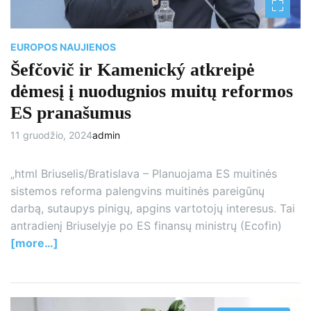
i
m
e
EUROPOS NAUJIENOS
Šefčovič ir Kamenický atkreipė
dėmesį į nuodugnios muitų reformos
ES pranašumus
11 gruodžio, 2024
admin
„html Briuselis/Bratislava – Planuojama ES muitinės
sistemos reforma palengvins muitinės pareigūnų
darbą, sutaupys pinigų, apgins vartotojų interesus. Tai
antradienį Briuselyje po ES finansų ministrų (Ecofin)
[more…]