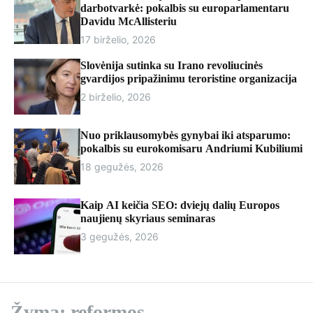
r
darbotvarkė: pokalbis su europarlamentaru
m
Davidu McAllisteriu
o
17 birželio, 2026
d
e
Slovėnija sutinka su Irano revoliucinės
gvardijos pripažinimu teroristine organizacija
2 birželio, 2026
Nuo priklausomybės gynybai iki atsparumo:
pokalbis su eurokomisaru Andriumi Kubiliumi
18 gegužės, 2026
Kaip AI keičia SEO: dviejų dalių Europos
naujienų skyriaus seminaras
3 gegužės, 2026
Žyma:
reformos