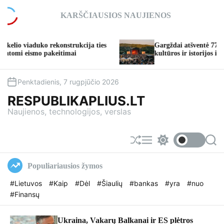
S
KARŠČIAUSIOS NAUJIENOS
k
i
p
ko rekonstrukcija ties
Gargždai atšventė 773-iąjį gimtadi
t
o pakeitimai
kultūros ir istorijos iki įspūdingų 
o
c
o
Penktadienis, 7 rugpjūčio 2026
n
RESPUBLIKAPLIUS.LT
t
Naujienos, technologijos, verslas
e
n
t
S
M
S
S
h
e
w
e
u
n
i
a
Populiariausios žymos
f
u
t
r
f
c
c
#Lietuvos
#Kaip
#Dėl
#Šiaulių
#bankas
#yra
#nuo
l
h
h
#Finansų
e
c
o
l
o
Ukraina, Vakarų Balkanai ir ES plėtros