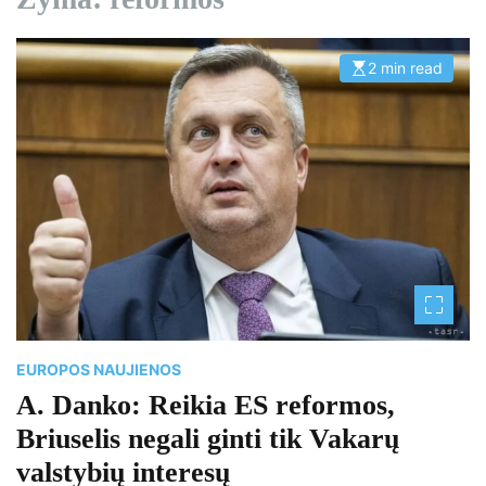
2 min read
E
s
t
i
m
a
t
e
d
r
e
a
d
t
i
m
e
EUROPOS NAUJIENOS
A. Danko: Reikia ES reformos,
Briuselis negali ginti tik Vakarų
valstybių interesų