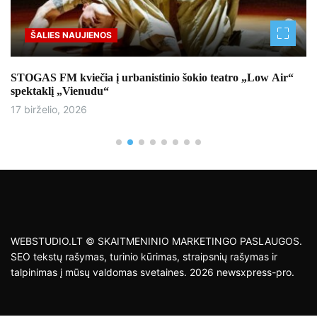
ŠALIES NAUJIENOS
STOGAS FM kviečia į urbanistinio šokio teatro „Low Air“
spektaklį „Vienudu“
17 birželio, 2026
WEBSTUDIO.LT © SKAITMENINIO MARKETINGO PASLAUGOS.
SEO tekstų rašymas, turinio kūrimas, straipsnių rašymas ir
talpinimas į mūsų valdomas svetaines. 2026 newsxpress-pro.