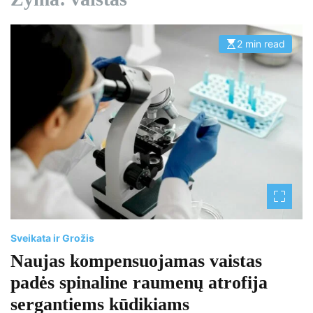
2 min read
E
s
t
i
m
a
t
e
d
r
e
a
d
t
i
m
e
Sveikata ir Grožis
Naujas kompensuojamas vaistas
padės spinaline raumenų atrofija
sergantiems kūdikiams