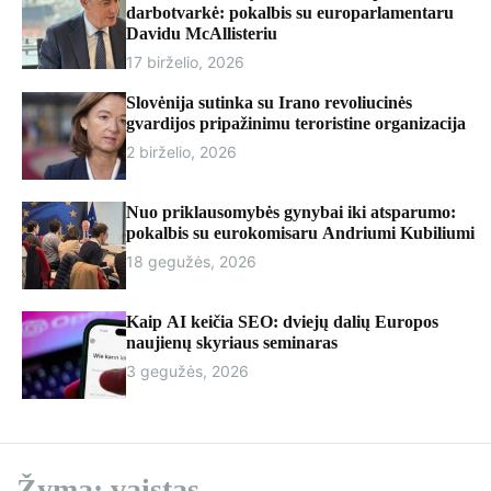
r
darbotvarkė: pokalbis su europarlamentaru
m
Davidu McAllisteriu
o
17 birželio, 2026
d
e
Slovėnija sutinka su Irano revoliucinės
gvardijos pripažinimu teroristine organizacija
2 birželio, 2026
Nuo priklausomybės gynybai iki atsparumo:
pokalbis su eurokomisaru Andriumi Kubiliumi
18 gegužės, 2026
Kaip AI keičia SEO: dviejų dalių Europos
naujienų skyriaus seminaras
3 gegužės, 2026
Žyma:
vaistas