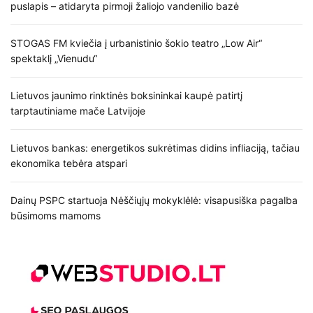
puslapis – atidaryta pirmoji žaliojo vandenilio bazė
STOGAS FM kviečia į urbanistinio šokio teatro „Low Air“
spektaklį „Vienudu“
Lietuvos jaunimo rinktinės boksininkai kaupė patirtį
tarptautiniame mače Latvijoje
Lietuvos bankas: energetikos sukrėtimas didins infliaciją, tačiau
ekonomika tebėra atspari
Dainų PSPC startuoja Nėščiųjų mokyklėlė: visapusiška pagalba
būsimoms mamoms