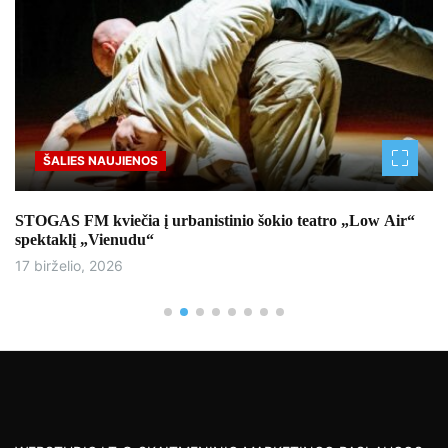
ŠALIES NAUJIENOS
STOGAS FM kviečia į urbanistinio šokio teatro „Low Air“
spektaklį „Vienudu“
17 birželio, 2026