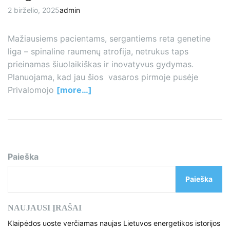
2 birželio, 2025
admin
Mažiausiems pacientams, sergantiems reta genetine
liga – spinaline raumenų atrofija, netrukus taps
prieinamas šiuolaikiškas ir inovatyvus gydymas.
Planuojama, kad jau šios vasaros pirmoje pusėje
Privalomojo
[more…]
Paieška
Paieška
NAUJAUSI ĮRAŠAI
Klaipėdos uoste verčiamas naujas Lietuvos energetikos istorijos