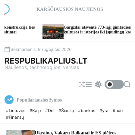
S
KARŠČIAUSIOS NAUJIENOS
k
i
p
ukcija ties
Gargždai atšventė 773-iąjį gimtadienį: nuo
t
ai
kultūros ir istorijos iki įspūdingų koncertų
o
c
o
Sekmadienis, 9 rugpjūčio 2026
n
RESPUBLIKAPLIUS.LT
t
Naujienos, technologijos, verslas
e
n
t
S
M
S
S
h
e
w
e
u
n
i
a
Populiariausios žymos
f
u
t
r
f
c
c
#Lietuvos
#Kaip
#Dėl
#Šiaulių
#bankas
#yra
#nuo
l
h
h
#Finansų
e
c
o
l
o
Ukraina, Vakarų Balkanai ir ES plėtros