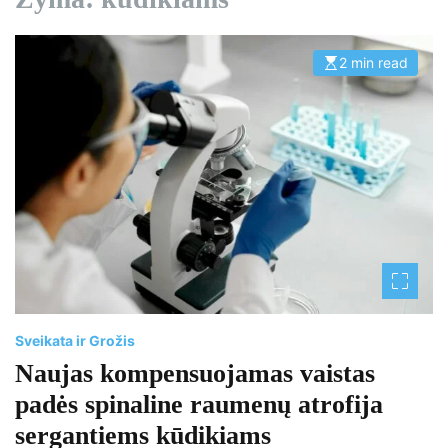
2 min read
E
s
t
i
m
a
t
e
d
r
e
a
d
t
i
m
e
Sveikata ir Grožis
Naujas kompensuojamas vaistas
padės spinaline raumenų atrofija
sergantiems kūdikiams