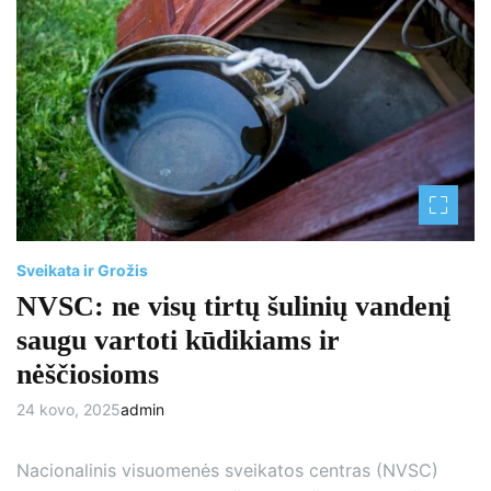
t
i
m
a
t
e
d
r
e
a
d
t
i
m
e
Sveikata ir Grožis
NVSC: ne visų tirtų šulinių vandenį
saugu vartoti kūdikiams ir
nėščiosioms
24 kovo, 2025
admin
Nacionalinis visuomenės sveikatos centras (NVSC)