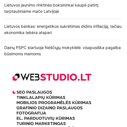
Lietuvos jaunimo rinktinės boksininkai kaupė patirtį
tarptautiniame mače Latvijoje
Lietuvos bankas: energetikos sukrėtimas didins infliaciją, tačiau
ekonomika tebėra atspari
Dainų PSPC startuoja Nėščiųjų mokyklėlė: visapusiška pagalba
būsimoms mamoms