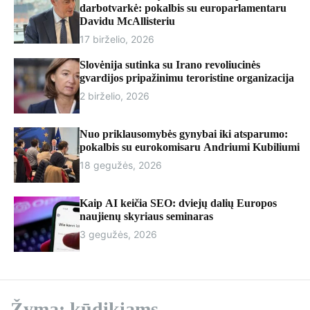
r
darbotvarkė: pokalbis su europarlamentaru
m
Davidu McAllisteriu
o
17 birželio, 2026
d
e
Slovėnija sutinka su Irano revoliucinės
gvardijos pripažinimu teroristine organizacija
2 birželio, 2026
Nuo priklausomybės gynybai iki atsparumo:
pokalbis su eurokomisaru Andriumi Kubiliumi
18 gegužės, 2026
Kaip AI keičia SEO: dviejų dalių Europos
naujienų skyriaus seminaras
3 gegužės, 2026
Žyma:
kūdikiams