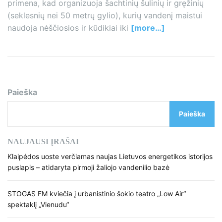
primena, kad organizuoja šachtinių šulinių ir gręžinių
(seklesnių nei 50 metrų gylio), kurių vandenį maistui
naudoja nėščiosios ir kūdikiai iki
[more…]
Paieška
Paieška
NAUJAUSI ĮRAŠAI
Klaipėdos uoste verčiamas naujas Lietuvos energetikos istorijos
puslapis – atidaryta pirmoji žaliojo vandenilio bazė
STOGAS FM kviečia į urbanistinio šokio teatro „Low Air“
spektaklį „Vienudu“