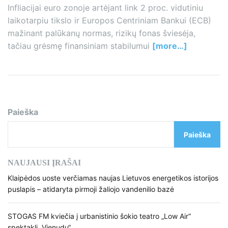
Infliacijai euro zonoje artėjant link 2 proc. vidutiniu
laikotarpiu tikslo ir Europos Centriniam Bankui (ECB)
mažinant palūkanų normas, rizikų fonas šviesėja,
tačiau grėsmę finansiniam stabilumui
[more…]
Paieška
Paieška
NAUJAUSI ĮRAŠAI
Klaipėdos uoste verčiamas naujas Lietuvos energetikos istorijos
puslapis – atidaryta pirmoji žaliojo vandenilio bazė
STOGAS FM kviečia į urbanistinio šokio teatro „Low Air“
spektaklį „Vienudu“