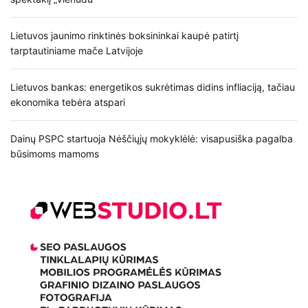
Lietuvos jaunimo rinktinės boksininkai kaupė patirtį
tarptautiniame mače Latvijoje
Lietuvos bankas: energetikos sukrėtimas didins infliaciją, tačiau
ekonomika tebėra atspari
Dainų PSPC startuoja Nėščiųjų mokyklėlė: visapusiška pagalba
būsimoms mamoms