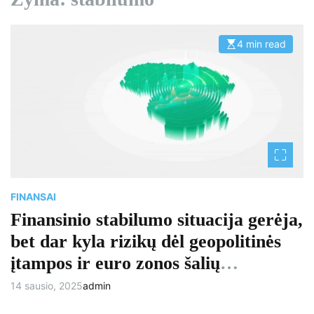
4 min read
E
s
t
i
m
a
t
e
d
r
e
a
d
t
i
m
FINANSAI
e
Finansinio stabilumo situacija gerėja,
bet dar kyla rizikų dėl geopolitinės
įtampos ir euro zonos šalių
ekonominio bei politinio
14 sausio, 2025
admin
neapibrėžtumo