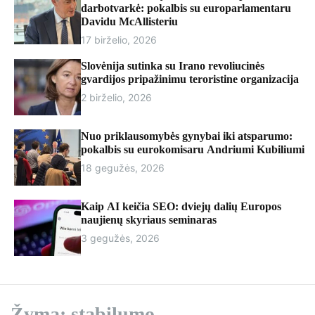
r
darbotvarkė: pokalbis su europarlamentaru
m
Davidu McAllisteriu
o
17 birželio, 2026
d
e
Slovėnija sutinka su Irano revoliucinės
gvardijos pripažinimu teroristine organizacija
2 birželio, 2026
Nuo priklausomybės gynybai iki atsparumo:
pokalbis su eurokomisaru Andriumi Kubiliumi
18 gegužės, 2026
Kaip AI keičia SEO: dviejų dalių Europos
naujienų skyriaus seminaras
3 gegužės, 2026
Žyma:
stabilumo