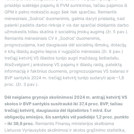
prisidėjo sulėtėjęs pajamų iš PVM surinkimas, tačiau pajamos iš
GPM ir pelno mokesčio augo šiek tiek sparčiau. Remiantis
mėnesiniais „Sodros“ duomenimis, galima daryti prielaidą, kad
palanki padėtis darbo rinkoje ir vis dar sparčiai didėjantis darbo
užmokestis toliau skatina ir socialinių įmokų augimą (žr. 5 pav.).
Remiantis mėnesiniais CV ir „Sodros“ duomenimis,
prognozuojama, kad daugiausia dėl socialinių išmokų, dotacijų
ir kitų išlaidų augimo liepos ir rugpjūčio mėnesiais (žr. 6 pav.)
trečiąjį ketvirtį VS išlaidos turėjo augti maždaug šeštadaliu.
Atsižvelgiant į ankstesnę VS pajamų ir išlaidų raidą, pateiktą
informaciją ir faktinius duomenis, prognozuojamas VS balanso ir
BVP santykis 2024 m. trečiąjį ketvirtį turėjo sudaryti apie –1,8
proc. (žr. 3 pav.).
Dėl neigiamo grynojo skolinimosi 2024 m. antrąjį ketvirtį VS
skolos ir BVP santykis susitraukė iki 37,4 proc. BVP, tačiau
trečiąjį ketvirtį, daugiausia dėl išplatintos 1 mlrd. Eur
obligacijų emisijos, šis santykis vėl padidėjo 1,2 proc. punkto
– iki 38,6 proc.
Remiantis Finansų ministerijos skelbiama
Lietuvos Vyriausybės skolinimosi ir skolos grąžinimo statistika,