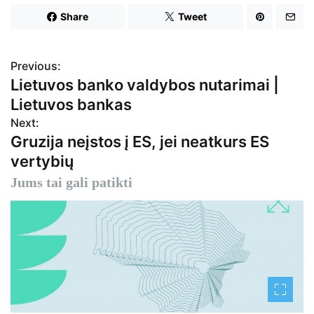
Share
Tweet
Previous:
N
Lietuvos banko valdybos nutarimai |
a
Lietuvos bankas
v
Next:
Gruzija neįstos į ES, jei neatkurs ES
i
vertybių
g
Jums tai gali patikti
a
c
i
j
a