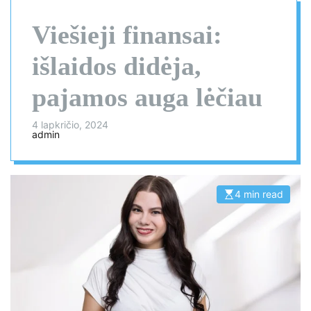
Viešieji finansai:
išlaidos didėja,
pajamos auga lėčiau
4 lapkričio, 2024
admin
4 min read
E
s
t
i
m
a
t
e
d
r
e
a