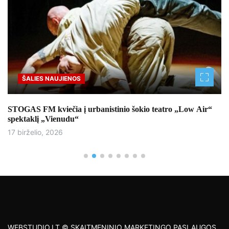
ŠALIES NAUJIENOS
STOGAS FM kviečia į urbanistinio šokio teatro „Low Air“
spektaklį „Vienudu“
17 birželio, 2026
WEBSTUDIO.LT © SKAITMENINIO MARKETINGO PASLAUGOS.