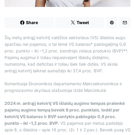
d
t
i
m
e
Share
Tweet
Šių metų antrąjį ketvirtį valdžios sektoriaus (VS) išlaidos augo
sparčiau nei pajamos, o tai lėmė VS balanso* pablogėjimą 0,6
proc. punkto – iki –1,2 proc. bendrojo vidaus produkto (BVP)**.
Pajamų augimui ir toliau nepasivejant išlaidų didėjimo,
numatoma, kad deficitas ir toliau šiek tiek didės. VS skola
antrąjį ketvirtį laikinai sumažėjo iki 37,4 proc. BVP.
Komentuoja Ekonomikos departamento Makroekonomikos ir
prognozavimo skyriaus stažuotoja Izidė Marcinkutė
2024 m. antrąjį ketvirtį VS išlaidų augimo tempas pralenkė
pajamų augimo tempą beveik 8 proc. punktais, todėl per
ketvirtį VS balanso ir BVP santykis pablogėjo 0,6 proc.
punkto – iki –1,2 proc. BVP.
VS pajamos per metus padidėjo
apie 8, o išlaidos – apie 16 proc. (žr. 1 ir 2 pav.). Beveik pusę VS