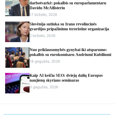
r
darbotvarkė: pokalbis su europarlamentaru
m
Davidu McAllisteriu
o
17 birželio, 2026
d
e
Slovėnija sutinka su Irano revoliucinės
gvardijos pripažinimu teroristine organizacija
2 birželio, 2026
Nuo priklausomybės gynybai iki atsparumo:
pokalbis su eurokomisaru Andriumi Kubiliumi
18 gegužės, 2026
Kaip AI keičia SEO: dviejų dalių Europos
naujienų skyriaus seminaras
3 gegužės, 2026