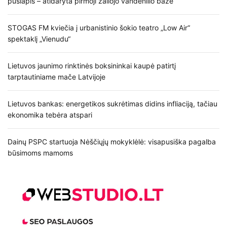
puslapis – atidaryta pirmoji žaliojo vandenilio bazė
STOGAS FM kviečia į urbanistinio šokio teatro „Low Air“
spektaklį „Vienudu“
Lietuvos jaunimo rinktinės boksininkai kaupė patirtį
tarptautiniame mače Latvijoje
Lietuvos bankas: energetikos sukrėtimas didins infliaciją, tačiau
ekonomika tebėra atspari
Dainų PSPC startuoja Nėščiųjų mokyklėlė: visapusiška pagalba
būsimoms mamoms