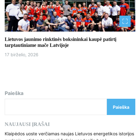
Lietuvos jaunimo rinktinės boksininkai kaupė patirtį
tarptautiniame mače Latvijoje
17 birželio, 2026
Paieška
Paieška
NAUJAUSI ĮRAŠAI
Klaipėdos uoste verčiamas naujas Lietuvos energetikos istorijos