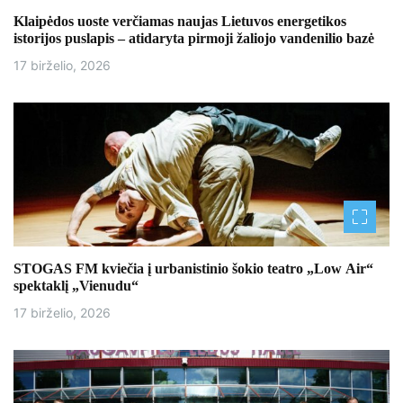
Klaipėdos uoste verčiamas naujas Lietuvos energetikos
istorijos puslapis – atidaryta pirmoji žaliojo vandenilio bazė
17 birželio, 2026
STOGAS FM kviečia į urbanistinio šokio teatro „Low Air“
spektaklį „Vienudu“
17 birželio, 2026