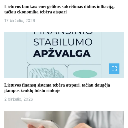
Lietuvos bankas: energetikos sukrėtimas didins infliaciją,
t
tačiau ekonomika tebėra atspari
a
17 birželio, 2026
r
p
į
r
a
š
Lietuvos finansų sistema tebėra atspari, tačiau daugėja
įtampos ženklų būsto rinkoje
ų
2 birželio, 2026