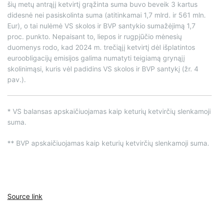
šių metų antrąjį ketvirtį grąžinta suma buvo beveik 3 kartus
didesnė nei pasiskolinta suma (atitinkamai 1,7 mlrd. ir 561 mln.
Eur), o tai nulėmė VS skolos ir BVP santykio sumažėjimą 1,7
proc. punkto. Nepaisant to, liepos ir rugpjūčio mėnesių
duomenys rodo, kad 2024 m. trečiąjį ketvirtį dėl išplatintos
euroobligacijų emisijos galima numatyti teigiamą grynąjį
skolinimąsi, kuris vėl padidins VS skolos ir BVP santykį (žr. 4
pav.).
* VS balansas apskaičiuojamas kaip keturių ketvirčių slenkamoji
suma.
** BVP apskaičiuojamas kaip keturių ketvirčių slenkamoji suma.
Source link