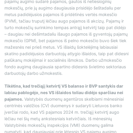
pajamų augimo sudarė pajamos, gautos iš netiesioginių
mokesčių, prie jų augimo daugiausia prisidėjo šeštadaliu per
metus padidėjusios pajamos iš pridėtinės vertės mokesčio
(PVM), tačiau truputį lėčiau augo pajamos iš akcizų. Pajamų ir
turto mokesčių surinkimo tempas antrąjį ketvirtį taip pat didėjo
– daugiau nei dešimtadaliu išaugo pajamos iš gyventojų pajamų
mokesčio (GPM), bet pajamos iš pelno mokesčio buvo šiek tiek
mažesnės nei prieš metus. VS išlaidų šoktelėjimą labiausiai
skatino padidėjusios darbuotojų atlygio išlaidos, taip pat didesni
palūkanų mokėjimai ir socialinės išmokos. Darbo užmokesčio
fondo augimą daugiausia spartino didesnis švietimo sektoriaus
darbuotojų darbo užmokestis.
Tikėtina, kad trečiąjį ketvirtį VS balanso ir BVP santykis dar
labiau pablogėjo, nes VS išlaidos toliau didėjo sparčiau nei
pajamos.
Valstybės duomenų agentūros skelbiami mėnesiniai
centrinės valdžios (CV) duomenys ir sudaryti Lietuvos banko
įverčiai rodo, kad VS pajamos 2024 m. trečiąjį ketvirtį augo
lėčiau nei šių metų ankstesniais ketvirčiais. Iš mėnesinių
Valstybinės mokesčių inspekcijos (VMI) duomenų galima
numatyti, kad daugiausiai prie lėtesnio VS pajamų augimo