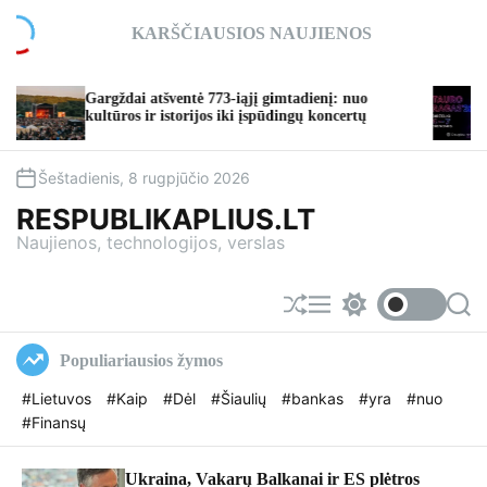
S
KARŠČIAUSIOS NAUJIENOS
k
i
p
rgždai atšventė 773-iąjį gimtadienį: nuo
TAURO RAGA
t
ltūros ir istorijos iki įspūdingų koncertų
taps vasaros
o
c
o
Šeštadienis, 8 rugpjūčio 2026
n
RESPUBLIKAPLIUS.LT
t
Naujienos, technologijos, verslas
e
n
t
S
M
S
S
h
e
w
e
u
n
i
a
Populiariausios žymos
f
u
t
r
f
c
c
#Lietuvos
#Kaip
#Dėl
#Šiaulių
#bankas
#yra
#nuo
l
h
h
#Finansų
e
c
o
l
o
Ukraina, Vakarų Balkanai ir ES plėtros