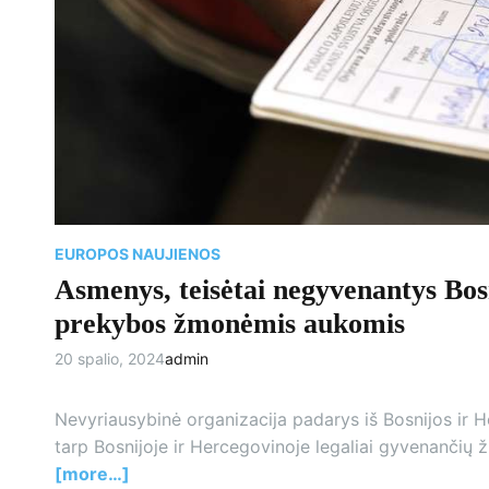
EUROPOS NAUJIENOS
Asmenys, teisėtai negyvenantys Bosn
prekybos žmonėmis aukomis
20 spalio, 2024
admin
Nevyriausybinė organizacija padarys iš Bosnijos ir
tarp Bosnijoje ir Hercegovinoje legaliai gyvenančių
[more…]