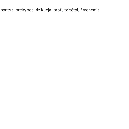
nantys
,
prekybos
,
rizikuoja
,
tapti
,
teisėtai
,
žmonėmis