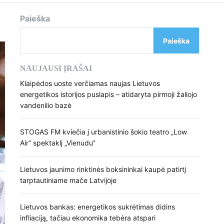
d
e
Paieška
Paieška
NAUJAUSI ĮRAŠAI
Klaipėdos uoste verčiamas naujas Lietuvos
energetikos istorijos puslapis – atidaryta pirmoji žaliojo
vandenilio bazė
STOGAS FM kviečia į urbanistinio šokio teatro „Low
Air“ spektaklį „Vienudu“
Lietuvos jaunimo rinktinės boksininkai kaupė patirtį
tarptautiniame mače Latvijoje
Lietuvos bankas: energetikos sukrėtimas didins
infliaciją, tačiau ekonomika tebėra atspari