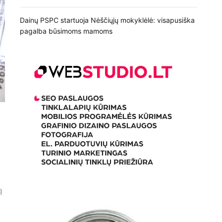
Dainų PSPC startuoja Nėščiųjų mokyklėlė: visapusiška
pagalba būsimoms mamoms
ą