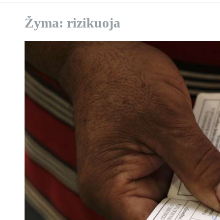
Žyma:
rizikuoja