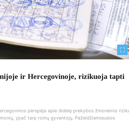
ijoje ir Hercegovinoje, rizikuoja tapti
 Hercegovinos perspėja apie didelę prekybos žmonėmis rizik
 žmonių, ypač tarp romų gyventojų. Pažeidžiamiausios