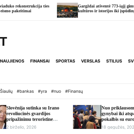
strukcija ties
Gargždai atšventė 773-iąjį gimtadienį: nuo
imai
kultūros ir istorijos iki įspūdingų koncertų
LT
 NAUJIENOS
FINANSAI
SPORTAS
VERSLAS
STILIUS
SV
Šiaulių
#bankas
#yra
#nuo
#Finansų
Slovėnija sutinka su Irano
Nuo priklausom
revoliucinės gvardijos
gynybai iki ats
pripažinimu teroristine
pokalbis su eu
organizacija
Andriumi Kubil
2 birželio, 2026
18 gegužės, 20