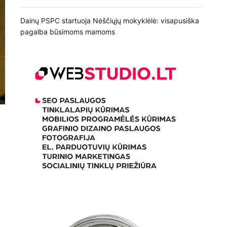
Dainų PSPC startuoja Nėščiųjų mokyklėlė: visapusiška
pagalba būsimoms mamoms