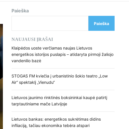
d
e
Paieška
Paieška
NAUJAUSI ĮRAŠAI
Klaipėdos uoste verčiamas naujas Lietuvos
energetikos istorijos puslapis – atidaryta pirmoji žaliojo
vandenilio bazė
STOGAS FM kviečia į urbanistinio šokio teatro „Low
Air“ spektaklį „Vienudu“
Lietuvos jaunimo rinktinės boksininkai kaupė patirtį
tarptautiniame mače Latvijoje
Lietuvos bankas: energetikos sukrėtimas didins
infliaciją, tačiau ekonomika tebėra atspari