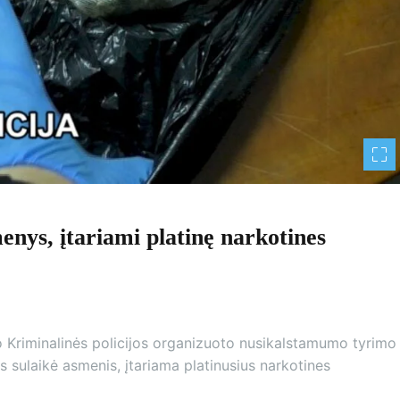
menys, įtariami platinę narkotines
to Kriminalinės policijos organizuoto nusikalstamumo tyrimo
 sulaikė asmenis, įtariama platinusius narkotines