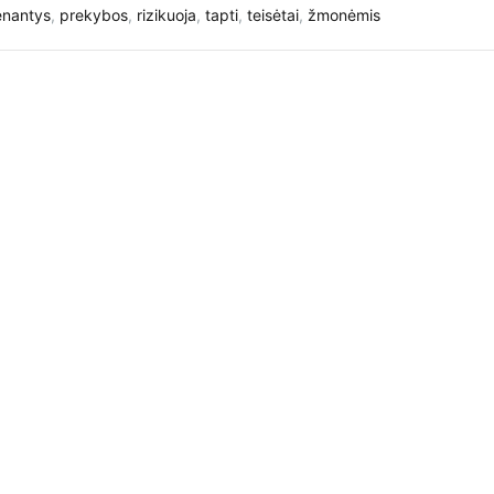
nantys
,
prekybos
,
rizikuoja
,
tapti
,
teisėtai
,
žmonėmis