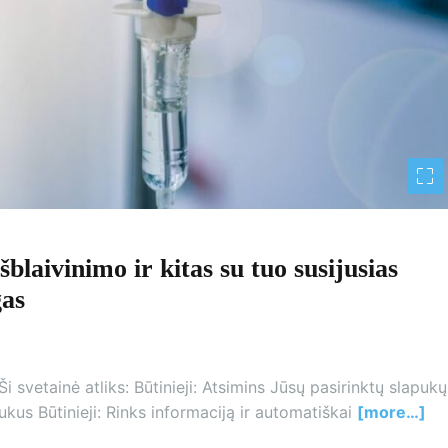
šblaivinimo ir kitas su tuo susijusias
gas
i svetainė atliks: Būtinieji: Atsimins Jūsų pasirinktų slapukų
kus Būtinieji: Rinks informaciją ir automatiškai
[more…]