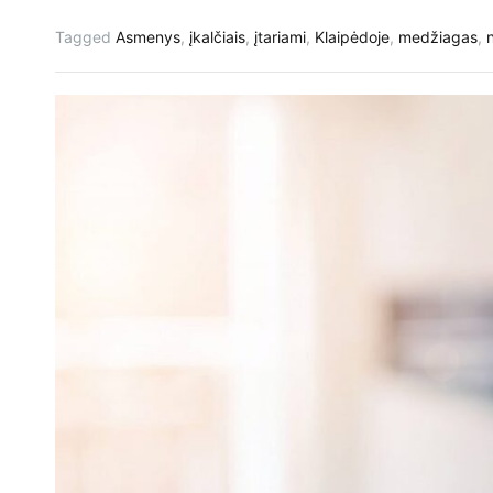
Tagged
Asmenys
,
įkalčiais
,
įtariami
,
Klaipėdoje
,
medžiagas
,