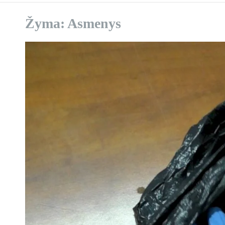
Žyma:
Asmenys