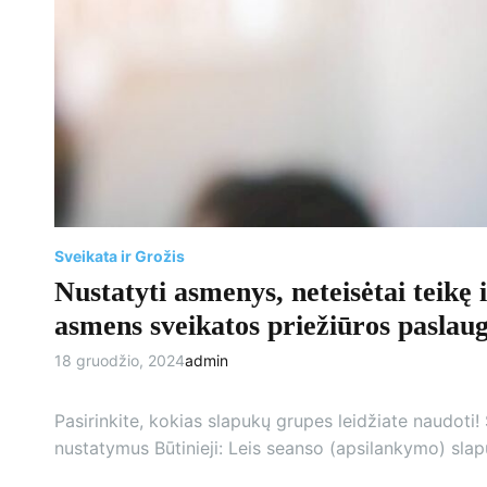
Sveikata ir Grožis
Nustatyti asmenys, neteisėtai teikę i
asmens sveikatos priežiūros paslau
18 gruodžio, 2024
admin
Pasirinkite, kokias slapukų grupes leidžiate naudoti! Š
nustatymus Būtinieji: Leis seanso (apsilankymo) slapu