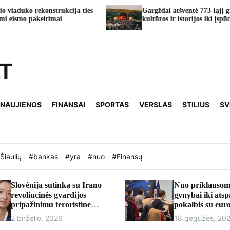
ies
Gargždai atšventė 773-iąjį gimtadienį: nuo
kultūros ir istorijos iki įspūdingų koncertų
LT
 NAUJIENOS
FINANSAI
SPORTAS
VERSLAS
STILIUS
SV
Šiaulių
#bankas
#yra
#nuo
#Finansų
Slovėnija sutinka su Irano
Nuo priklausom
revoliucinės gvardijos
gynybai iki ats
pripažinimu teroristine
pokalbis su eu
organizacija
Andriumi Kubil
2 birželio, 2026
18 gegužės, 20