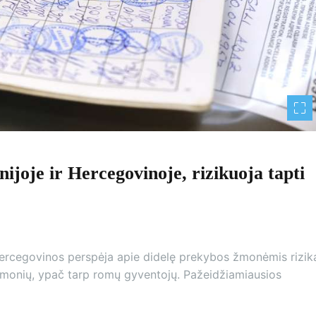
ijoje ir Hercegovinoje, rizikuoja tapti
 Hercegovinos perspėja apie didelę prekybos žmonėmis rizik
 žmonių, ypač tarp romų gyventojų. Pažeidžiamiausios