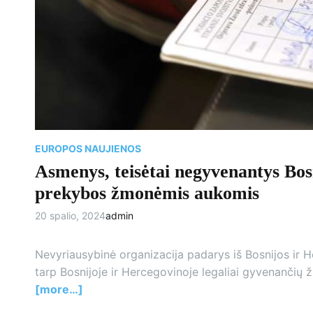
EUROPOS NAUJIENOS
Asmenys, teisėtai negyvenantys Bosn
prekybos žmonėmis aukomis
20 spalio, 2024
admin
Nevyriausybinė organizacija padarys iš Bosnijos ir
tarp Bosnijoje ir Hercegovinoje legaliai gyvenančių
[more…]