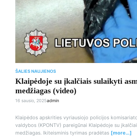
ŠALIES NAUJIENOS
Klaipėdoje su įkalčiais sulaikyti as
medžiagas (video)
16 sausio, 2025
admin
Klaipėdos apskrities vyriausiojo policijos komisaria
valdybos (KPONTV) pareigūnai Klaipėdoje su įkalčiais
medžiagas. Ikiteisminis tyrimas pradėtas
[more…]