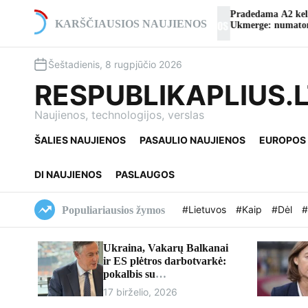
S
okio teatro
Pradedama A2 kelio viaduko rekonstrukcija t
k
KARŠČIAUSIOS NAUJIENOS
Ukmerge: numatomi eismo pakeitimai
i
p
Šeštadienis, 8 rugpjūčio 2026
t
o
RESPUBLIKAPLIUS.
c
o
Naujienos, technologijos, verslas
n
ŠALIES NAUJIENOS
PASAULIO NAUJIENOS
EUROPOS
t
e
n
DI NAUJIENOS
PASLAUGOS
t
#Lietuvos
#Kaip
#Dėl
#
Populiariausios žymos
Ukraina, Vakarų Balkanai
ir ES plėtros darbotvarkė:
pokalbis su
europarlamentaru Davidu
17 birželio, 2026
McAllisteriu