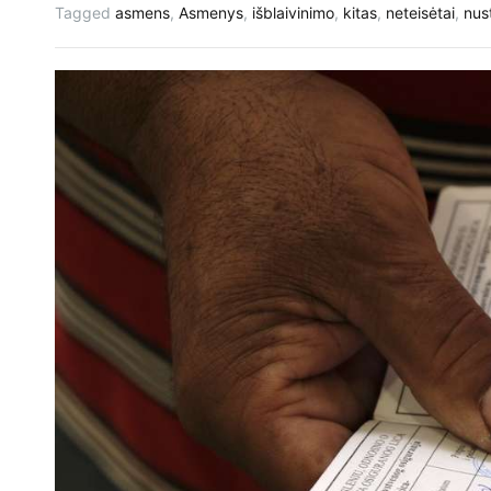
Tagged
asmens
,
Asmenys
,
išblaivinimo
,
kitas
,
neteisėtai
,
nus