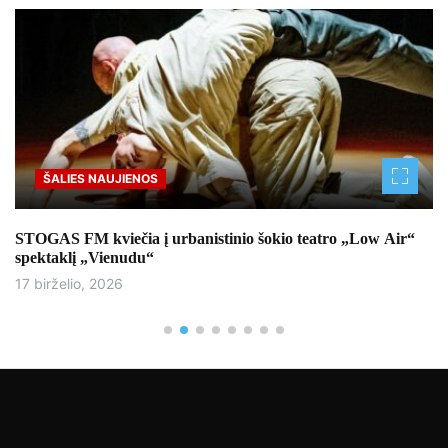
ŠALIES NAUJIENOS
STOGAS FM kviečia į urbanistinio šokio teatro „Low Air“
spektaklį „Vienudu“
17 birželio, 2026