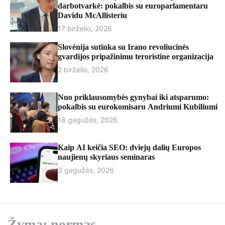
r
darbotvarkė: pokalbis su europarlamentaru
m
Davidu McAllisteriu
o
17 birželio, 2026
d
e
Slovėnija sutinka su Irano revoliucinės
gvardijos pripažinimu teroristine organizacija
2 birželio, 2026
Nuo priklausomybės gynybai iki atsparumo:
pokalbis su eurokomisaru Andriumi Kubiliumi
18 gegužės, 2026
Kaip AI keičia SEO: dviejų dalių Europos
naujienų skyriaus seminaras
3 gegužės, 2026
Žyma:
normas