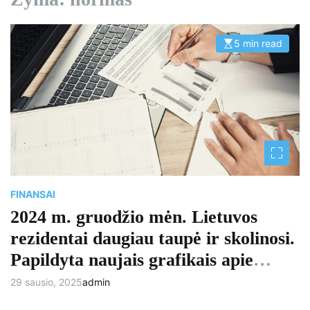
5 min read
E
s
t
i
m
a
t
e
d
r
e
a
d
t
i
m
FINANSAI
e
2024 m. gruodžio mėn. Lietuvos
rezidentai daugiau taupė ir skolinosi.
Papildyta naujais grafikais apie
palūkanų normas įmonėms.
29 sausio, 2025
admin