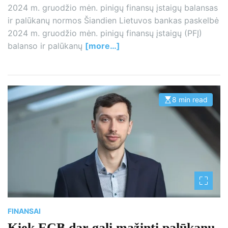
2024 m. gruodžio mėn. pinigų finansų įstaigų balansas
ir palūkanų normos Šiandien Lietuvos bankas paskelbė
2024 m. gruodžio mėn. pinigų finansų įstaigų (PFĮ)
balanso ir palūkanų
[more…]
8 min read
E
s
t
i
m
a
t
e
d
r
e
a
d
t
i
m
FINANSAI
e
Kiek ECB dar gali mažinti palūkanų