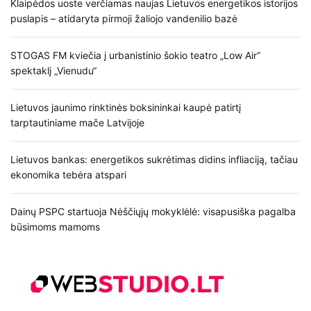
Klaipėdos uoste verčiamas naujas Lietuvos energetikos istorijos
puslapis – atidaryta pirmoji žaliojo vandenilio bazė
STOGAS FM kviečia į urbanistinio šokio teatro „Low Air“
spektaklį „Vienudu“
Lietuvos jaunimo rinktinės boksininkai kaupė patirtį
tarptautiniame mače Latvijoje
Lietuvos bankas: energetikos sukrėtimas didins infliaciją, tačiau
ekonomika tebėra atspari
Dainų PSPC startuoja Nėščiųjų mokyklėlė: visapusiška pagalba
būsimoms mamoms