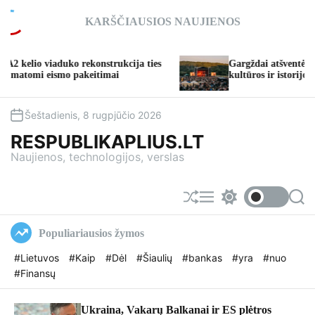
S
KARŠČIAUSIOS NAUJIENOS
k
i
p
 viaduko rekonstrukcija ties
Gargždai atšventė 773-iąjį g
t
 eismo pakeitimai
kultūros ir istorijos iki įspū
o
c
o
Šeštadienis, 8 rugpjūčio 2026
n
RESPUBLIKAPLIUS.LT
t
Naujienos, technologijos, verslas
e
n
t
S
M
S
S
h
e
w
e
u
n
i
a
Populiariausios žymos
f
u
t
r
f
c
c
#Lietuvos
#Kaip
#Dėl
#Šiaulių
#bankas
#yra
#nuo
l
h
h
#Finansų
e
c
o
l
o
Ukraina, Vakarų Balkanai ir ES plėtros