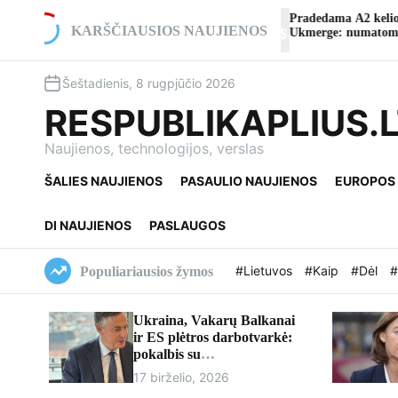
S
eatro
Pradedama A2 kelio viaduko rekonstrukcija ties
k
KARŠČIAUSIOS NAUJIENOS
Ukmerge: numatomi eismo pakeitimai
i
p
Šeštadienis, 8 rugpjūčio 2026
t
o
RESPUBLIKAPLIUS.
c
o
Naujienos, technologijos, verslas
n
ŠALIES NAUJIENOS
PASAULIO NAUJIENOS
EUROPOS
t
e
n
DI NAUJIENOS
PASLAUGOS
t
#Lietuvos
#Kaip
#Dėl
#
Populiariausios žymos
Ukraina, Vakarų Balkanai
ir ES plėtros darbotvarkė:
pokalbis su
europarlamentaru Davidu
17 birželio, 2026
McAllisteriu