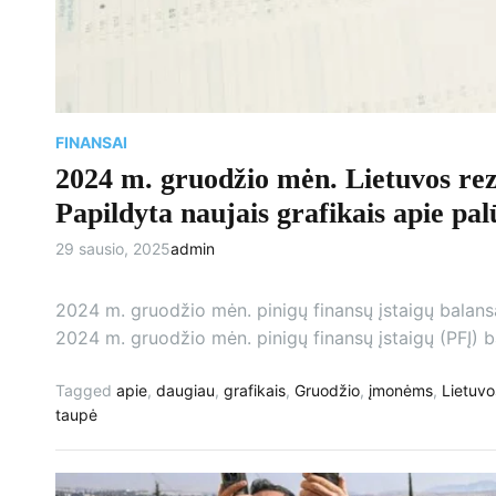
FINANSAI
2024 m. gruodžio mėn. Lietuvos rezi
Papildyta naujais grafikais apie p
29 sausio, 2025
admin
2024 m. gruodžio mėn. pinigų finansų įstaigų balan
2024 m. gruodžio mėn. pinigų finansų įstaigų (PFĮ) 
Tagged
apie
,
daugiau
,
grafikais
,
Gruodžio
,
įmonėms
,
Lietuvo
taupė