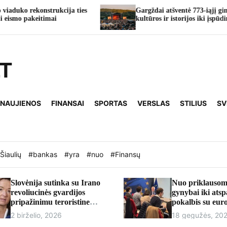
Gargždai atšventė 773-iąjį gimtadienį: nuo
kultūros ir istorijos iki įspūdingų koncertų
LT
 NAUJIENOS
FINANSAI
SPORTAS
VERSLAS
STILIUS
SV
Šiaulių
#bankas
#yra
#nuo
#Finansų
Slovėnija sutinka su Irano
Nuo priklausom
revoliucinės gvardijos
gynybai iki ats
pripažinimu teroristine
pokalbis su eu
organizacija
Andriumi Kubil
2 birželio, 2026
18 gegužės, 20