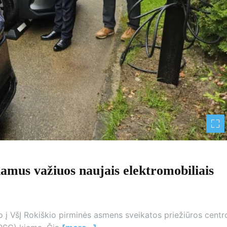
namus važiuos naujais elektromobiliais
vo į VšĮ Rokiškio pirminės asmens sveikatos priežiūros centr