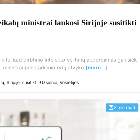
ikalų ministrai lankosi Sirijoje susitikti
nkite, kad dirbtinio intelekto vertimų apdorojimas gali šiek
alų ministrai penktadienio rytą atvyko
[more…]
alų
,
Sirijoje
,
susitikti
,
Užsienio
,
Vokietijos
2 min read
E
s
t
i
m
a
t
e