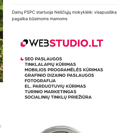
Dainų PSPC startuoja Nėščiųjų mokyklėlė: visapusiška
pagalba būsimoms mamoms
o