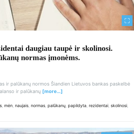
dentai daugiau taupė ir skolinosi.
alūkanų normas įmonėms.
sas ir palūkanų normos Šiandien Lietuvos bankas paskelbė
balanso ir palūkanų
[more…]
s
,
mėn
,
naujais
,
normas
,
palūkanų
,
papildyta
,
rezidentai
,
skolinosi
,