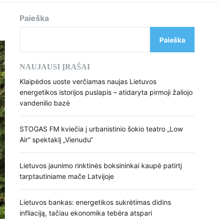
d
e
Paieška
Paieška
NAUJAUSI ĮRAŠAI
Klaipėdos uoste verčiamas naujas Lietuvos
energetikos istorijos puslapis – atidaryta pirmoji žaliojo
vandenilio bazė
STOGAS FM kviečia į urbanistinio šokio teatro „Low
Air“ spektaklį „Vienudu“
Lietuvos jaunimo rinktinės boksininkai kaupė patirtį
tarptautiniame mače Latvijoje
Lietuvos bankas: energetikos sukrėtimas didins
infliaciją, tačiau ekonomika tebėra atspari