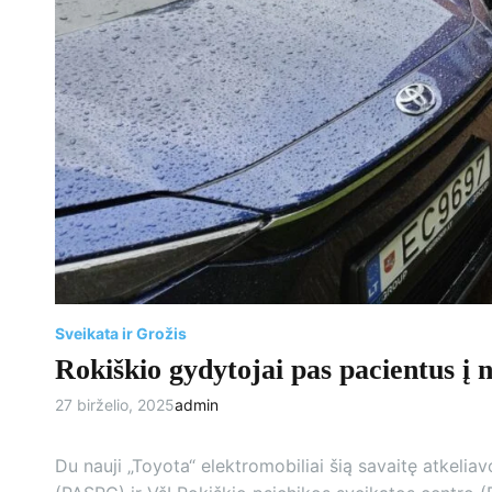
Sveikata ir Grožis
Rokiškio gydytojai pas pacientus į 
27 birželio, 2025
admin
Du nauji „Toyota“ elektromobiliai šią savaitę atkelia