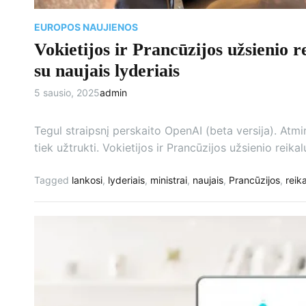
EUROPOS NAUJIENOS
Vokietijos ir Prancūzijos užsienio re
su naujais lyderiais
5 sausio, 2025
admin
Tegul straipsnį perskaito OpenAI (beta versija). Atmi
tiek užtrukti. Vokietijos ir Prancūzijos užsienio reik
Tagged
lankosi
,
lyderiais
,
ministrai
,
naujais
,
Prancūzijos
,
reik