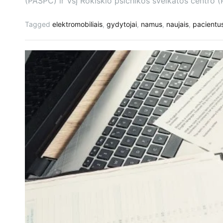
(PASPC) ir VšĮ Rokiškio psichikos sveikatos centro 
Tagged
elektromobiliais
,
gydytojai
,
namus
,
naujais
,
pacientu