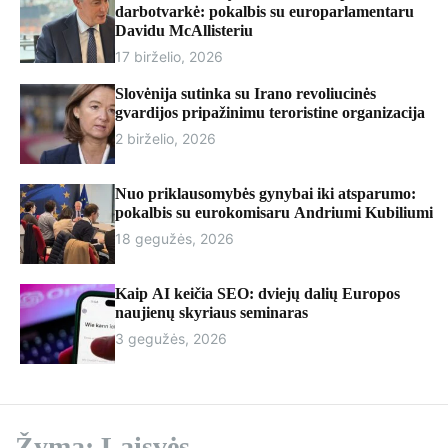
r
darbotvarkė: pokalbis su europarlamentaru
m
Davidu McAllisteriu
o
17 birželio, 2026
d
e
Slovėnija sutinka su Irano revoliucinės
gvardijos pripažinimu teroristine organizacija
2 birželio, 2026
Nuo priklausomybės gynybai iki atsparumo:
pokalbis su eurokomisaru Andriumi Kubiliumi
18 gegužės, 2026
Kaip AI keičia SEO: dviejų dalių Europos
naujienų skyriaus seminaras
3 gegužės, 2026
Žyma:
Laisvės