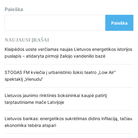
Paieška
Paieška
NAUJAUSI ĮRAŠAI
Klaipėdos uoste verčiamas naujas Lietuvos energetikos istorijos
puslapis – atidaryta pirmoji žaliojo vandenilio bazė
STOGAS FM kviečia į urbanistinio šokio teatro „Low Air“
spektaklį „Vienudu“
Lietuvos jaunimo rinktinės boksininkai kaupė patirtį
tarptautiniame mače Latvijoje
Lietuvos bankas: energetikos sukrėtimas didins infliaciją, tačiau
ekonomika tebėra atspari