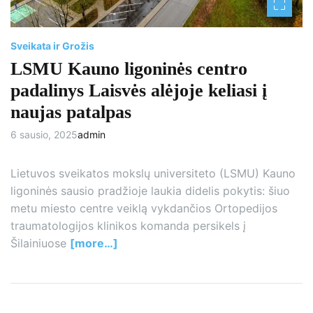
d
t
i
m
e
Sveikata ir Grožis
LSMU Kauno ligoninės centro
padalinys Laisvės alėjoje keliasi į
naujas patalpas
6 sausio, 2025
admin
Lietuvos sveikatos mokslų universiteto (LSMU) Kauno
ligoninės sausio pradžioje laukia didelis pokytis: šiuo
metu miesto centre veiklą vykdančios Ortopedijos
traumatologijos klinikos komanda persikels į
Šilainiuose
[more…]