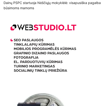
Dainų PSPC startuoja Nėščiųjų mokyklėlė: visapusiška pagalba
būsimoms mamoms