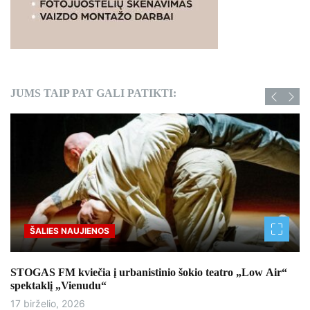
JUMS TAIP PAT GALI PATIKTI:
ŠALIES NAUJIENOS
STOGAS FM kviečia į urbanistinio šokio teatro „Low Air“
spektaklį „Vienudu“
17 birželio, 2026