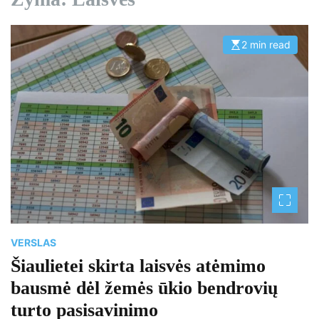
2 min read
E
s
t
i
m
a
t
e
d
r
e
a
d
t
i
m
e
VERSLAS
Šiaulietei skirta laisvės atėmimo
bausmė dėl žemės ūkio bendrovių
turto pasisavinimo