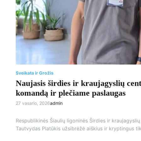
Sveikata ir Grožis
Naujasis širdies ir kraujagyslių cen
komandą ir plečiame paslaugas
27 vasario, 2026
admin
Respublikinės Šiaulių ligoninės Širdies ir kraujagys
Tautvydas Platūkis užsibrėžė aiškius ir kryptingus ti