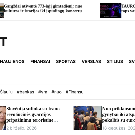
enį: nuo
TAURO RAGAS’26: Tauragė keturioms die
koncertų
taps vasaros švenčių sostine
LT
 NAUJIENOS
FINANSAI
SPORTAS
VERSLAS
STILIUS
SV
Šiaulių
#bankas
#yra
#nuo
#Finansų
Slovėnija sutinka su Irano
Nuo priklausom
revoliucinės gvardijos
gynybai iki ats
pripažinimu teroristine
pokalbis su eu
organizacija
Andriumi Kubil
2 birželio, 2026
18 gegužės, 20