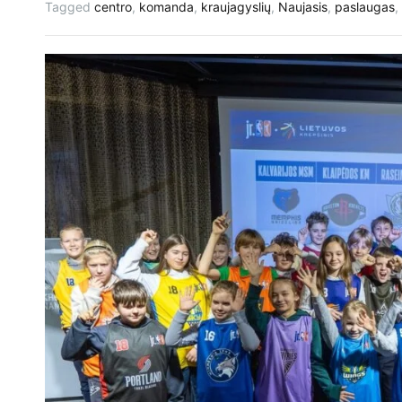
Tagged
centro
,
komanda
,
kraujagyslių
,
Naujasis
,
paslaugas
,