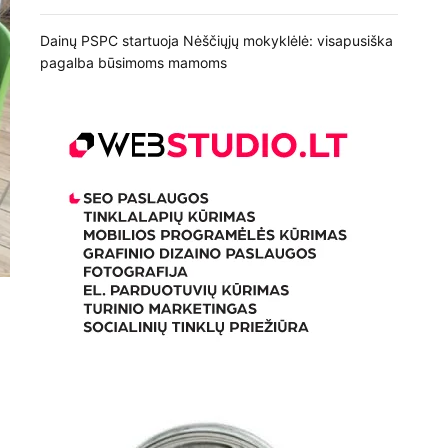
Dainų PSPC startuoja Nėščiųjų mokyklėlė: visapusiška
pagalba būsimoms mamoms