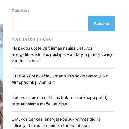
d
e
Paieška
Paieška
NAUJAUSI ĮRAŠAI
Klaipėdos uoste verčiamas naujas Lietuvos
energetikos istorijos puslapis – atidaryta pirmoji žaliojo
vandenilio bazė
STOGAS FM kviečia į urbanistinio šokio teatro „Low
Air“ spektaklį „Vienudu“
Lietuvos jaunimo rinktinės boksininkai kaupė patirtį
tarptautiniame mače Latvijoje
Lietuvos bankas: energetikos sukrėtimas didins
infliaciją, tačiau ekonomika tebėra atspari