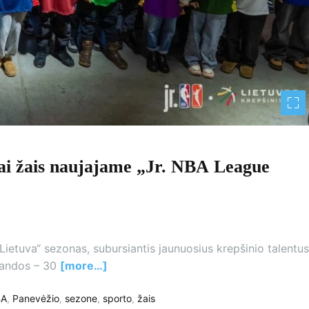
kai žais naujajame „Jr. NBA League
 Lietuva“ sezonas, subursiantis jaunuosius krepšinio talentus
omandos – 30
[more…]
BA
,
Panevėžio
,
sezone
,
sporto
,
žais