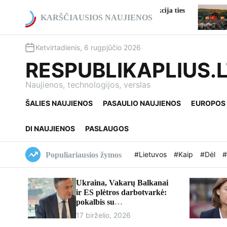
S
ko rekonstrukcija ties
Gargždai atšventė 773-iąjį gimtadi
k
KARŠČIAUSIOS NAUJIENOS
o pakeitimai
kultūros ir istorijos iki įspūdingų 
i
p
Ketvirtadienis, 6 rugpjūčio 2026
t
o
RESPUBLIKAPLIUS.
c
o
Naujienos, technologijos, verslas
n
ŠALIES NAUJIENOS
PASAULIO NAUJIENOS
EUROPOS
t
e
n
DI NAUJIENOS
PASLAUGOS
t
#Lietuvos
#Kaip
#Dėl
#
Populiariausios žymos
Ukraina, Vakarų Balkanai
ir ES plėtros darbotvarkė:
pokalbis su
europarlamentaru Davidu
17 birželio, 2026
McAllisteriu