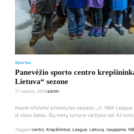
Sportas
Panevėžio sporto centro krepšinin
Lietuva“ sezone
17 vasario, 2026
admin
Kaune oficialiai pristatytas naujasis „Jr. NBA League
iš visos šalies. Šių metų turnyre varžysis net 43 k
Tagged
centro
,
Krepšininkai
,
League
,
Lietuvą
,
naujajame
,
N