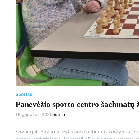
Sportas
Panevėžio sporto centro šachmatų ž
18 gegužės, 2026
admin
Savaitgalį Biržuose vykusios šachmatų varžybos „Ši