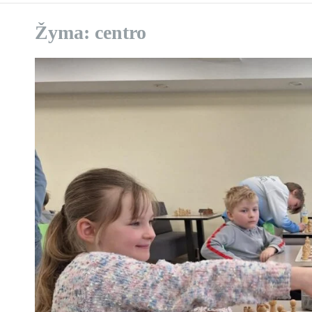
Žyma:
centro