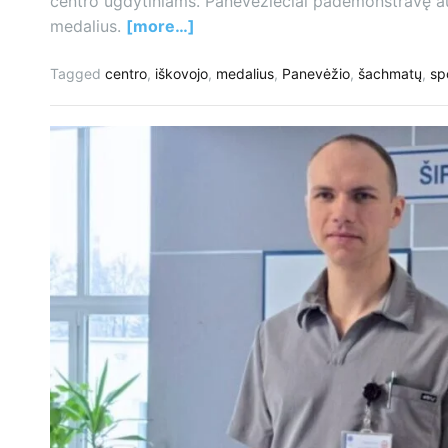
centro ugdytiniams. Panevėžiečiai pademonstravę au
medalius.
[more…]
Tagged
centro
,
iškovojo
,
medalius
,
Panevėžio
,
šachmatų
,
sp