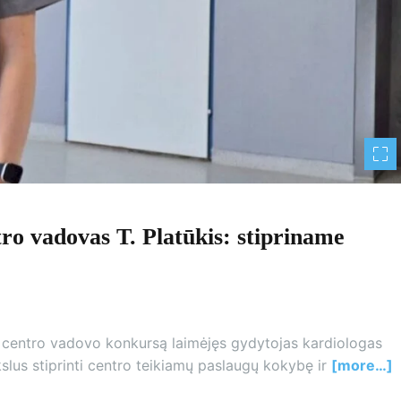
tro vadovas T. Platūkis: stipriname
lių centro vadovo konkursą laimėjęs gydytojas kardiologas
kslus stiprinti centro teikiamų paslaugų kokybę ir
[more…]