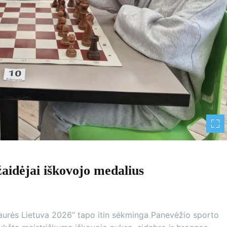
aidėjai iškovojo medalius
aurės Lietuva 2026“ tapo itin sėkminga Panevėžio sporto