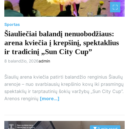
i
m
e
Sportas
Šiauliečiai balandį nenuobodžiaus:
arena kviečia į krepšinį, spektaklius
ir tradicinį „Sun City Cup”
8 balandžio, 2026
admin
Šiaulių arena kviečia patirti balandžio renginius Šiaulių
arenoje – nuo svarbiausių krepšinio kovų iki prasmingų
spektaklių ir tarptautinių šokių varžybų „Sun City Cup”.
Arenos renginių
[more…]
3 min read