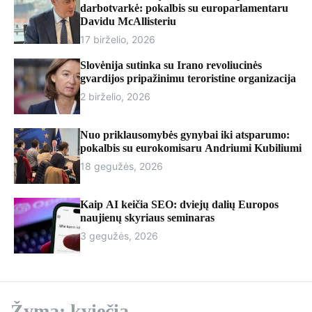
r
darbotvarkė: pokalbis su europarlamentaru
m
Davidu McAllisteriu
o
17 birželio, 2026
d
e
Slovėnija sutinka su Irano revoliucinės
gvardijos pripažinimu teroristine organizacija
2 birželio, 2026
Nuo priklausomybės gynybai iki atsparumo:
pokalbis su eurokomisaru Andriumi Kubiliumi
18 gegužės, 2026
Kaip AI keičia SEO: dviejų dalių Europos
naujienų skyriaus seminaras
3 gegužės, 2026
Žyma:
kviečia