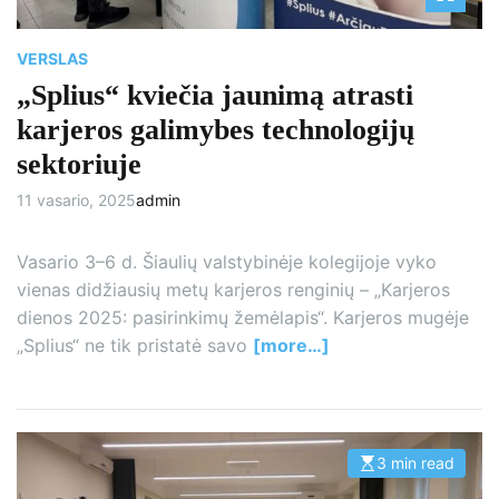
VERSLAS
„Splius“ kviečia jaunimą atrasti
karjeros galimybes technologijų
sektoriuje
11 vasario, 2025
admin
Vasario 3–6 d. Šiaulių valstybinėje kolegijoje vyko
vienas didžiausių metų karjeros renginių – „Karjeros
dienos 2025: pasirinkimų žemėlapis“. Karjeros mugėje
„Splius“ ne tik pristatė savo
[more…]
3 min read
E
s