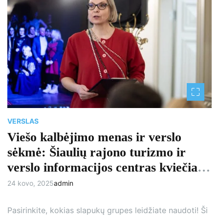
t
i
m
a
t
e
d
r
e
a
d
t
i
m
e
VERSLAS
Viešo kalbėjimo menas ir verslo
sėkmė: Šiaulių rajono turizmo ir
verslo informacijos centras kviečia
atrasti naujas galimybes
24 kovo, 2025
admin
Pasirinkite, kokias slapukų grupes leidžiate naudoti! Ši