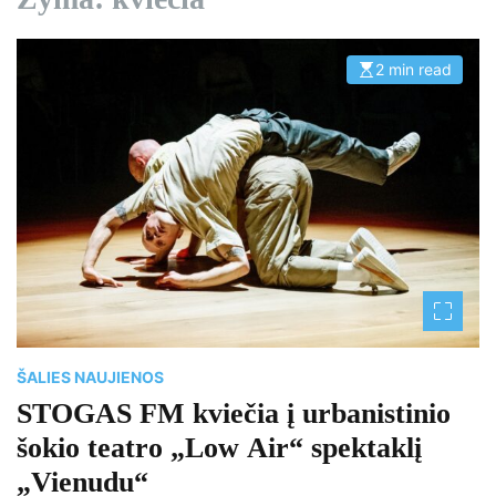
2 min read
E
s
t
i
m
a
t
e
d
r
e
a
d
t
i
m
e
ŠALIES NAUJIENOS
STOGAS FM kviečia į urbanistinio
šokio teatro „Low Air“ spektaklį
„Vienudu“