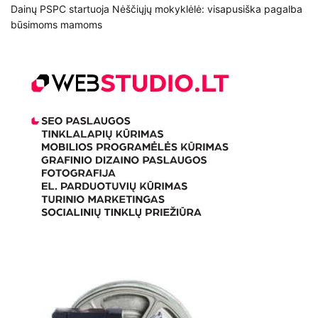
Dainų PSPC startuoja Nėščiųjų mokyklėlė: visapusiška pagalba
p
būsimoms mamoms
į
r
a
š
ų