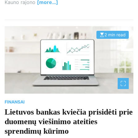
Kauno rajono
[more…]
2 min read
E
s
t
i
m
a
t
e
d
r
e
a
d
t
i
m
FINANSAI
e
Lietuvos bankas kviečia prisidėti prie
duomenų viešinimo ateities
sprendimų kūrimo