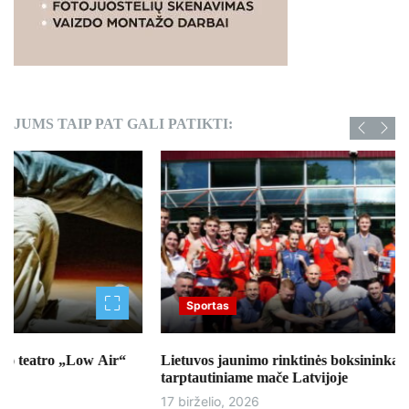
JUMS TAIP PAT GALI PATIKTI:
Sportas
Lietuvos jaunimo rinktinės boksininkai kaupė patirtį
tarptautiniame mače Latvijoje
17 birželio, 2026