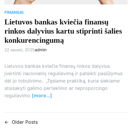
t
i
m
FINANSAI
e
Lietuvos bankas kviečia finansų
rinkos dalyvius kartu stiprinti šalies
konkurencingumą
22 sausio, 2025
admin
Lietuvos bankas kviečia finansų rinkos dalyvius
įvertinti nacionalinį reguliavimą ir pateikti pasiūlymus
dėl jo tobulinimo. „Tęsiame praktiką, kuria siekiame
atsisakyti galimo perteklinio ar neproporcingo
reguliavimo
[more…]
←
Older Posts
N