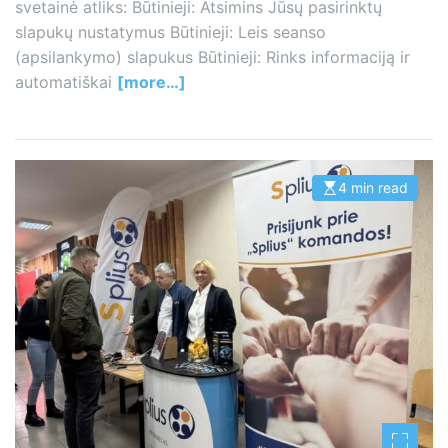
svetainė atliks: Būtinieji: Atsimins Jūsų pasirinktų
slapukų nustatymus Būtinieji: Leis seanso
(apsilankymo) slapukus Būtinieji: Rinks informaciją ir
automatiškai
[more…]
4 min read
E
s
t
i
m
a
t
e
d
r
e
a
d
t
i
m
e