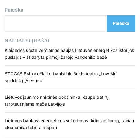
a
Paieška
v
Paieška
i
g
NAUJAUSI ĮRAŠAI
a
Klaipėdos uoste verčiamas naujas Lietuvos energetikos istorijos
puslapis – atidaryta pirmoji žaliojo vandenilio bazė
c
i
STOGAS FM kviečia į urbanistinio šokio teatro „Low Air“
spektaklį „Vienudu“
j
a
Lietuvos jaunimo rinktinės boksininkai kaupė patirtį
tarptautiniame mače Latvijoje
t
a
Lietuvos bankas: energetikos sukrėtimas didins infliaciją, tačiau
ekonomika tebėra atspari
r