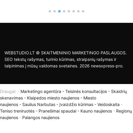
WEBSTUDIO.LT © SKAITMENINIO MARKETINGO PASLAUGOS.
SEO tekstų rašymas, turinio kūrimas, straipsnių rašymas ir
talpinimas į mūsų valdomas svetaines. 2026 newsxpress-pro.
Draugai: -
Marketingo agentūra
-
Teisinės konsultacijos
-
Skaidrių
skenavimas
-
Klaipedos miesto naujienos
-
Miesto
naujienos
-
Saulius Narbutas
-
Įvaizdžio kūrimas
-
Veidoskaita
-
Teniso treniruotės
- Pranešimai spaudai -
Kauno naujienos
-
Regionų
naujienos
-
Palangos naujienos