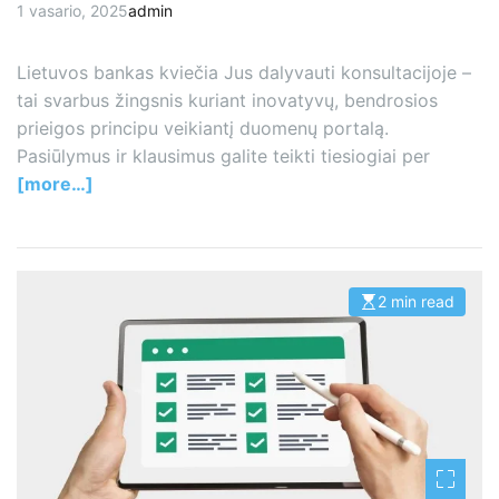
1 vasario, 2025
admin
Lietuvos bankas kviečia Jus dalyvauti konsultacijoje –
tai svarbus žingsnis kuriant inovatyvų, bendrosios
prieigos principu veikiantį duomenų portalą.
Pasiūlymus ir klausimus galite teikti tiesiogiai per
[more…]
2 min read
E
s
t
i
m
a
t
e
d
r
e
a
d