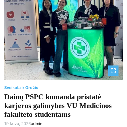
i
m
a
t
e
d
r
e
a
d
t
i
m
e
Sveikata ir Grožis
Dainų PSPC komanda pristatė
karjeros galimybes VU Medicinos
fakulteto studentams
19 kovo, 2026
admin