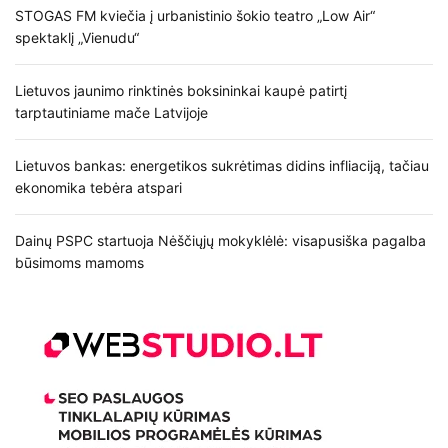
i
STOGAS FM kviečia į urbanistinio šokio teatro „Low Air“
spektaklį „Vienudu“
j
a
Lietuvos jaunimo rinktinės boksininkai kaupė patirtį
tarptautiniame mače Latvijoje
t
a
Lietuvos bankas: energetikos sukrėtimas didins infliaciją, tačiau
ekonomika tebėra atspari
r
Dainų PSPC startuoja Nėščiųjų mokyklėlė: visapusiška pagalba
p
būsimoms mamoms
į
r
a
š
ų