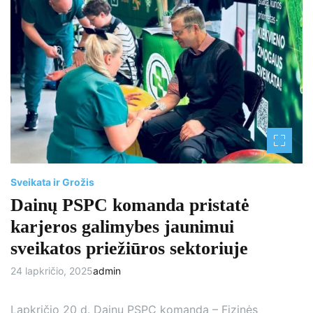
t
e
d
r
e
a
d
t
i
m
e
Sveikata ir Grožis
Dainų PSPC komanda pristatė
karjeros galimybes jaunimui
sveikatos priežiūros sektoriuje
24 lapkričio, 2025
admin
Lapkričio 20 d. Dainų PSPC komanda – Fizinės