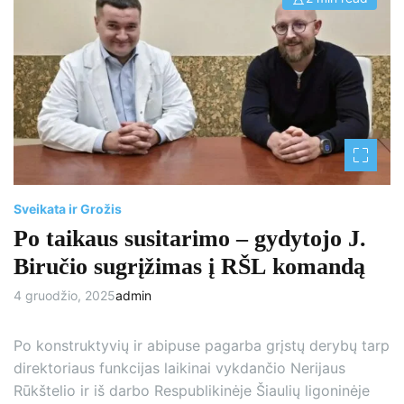
E
s
t
i
m
a
t
e
d
r
e
a
d
t
i
m
e
Sveikata ir Grožis
Po taikaus susitarimo – gydytojo J.
Biručio sugrįžimas į RŠL komandą
4 gruodžio, 2025
admin
Po konstruktyvių ir abipuse pagarba grįstų derybų tarp
direktoriaus funkcijas laikinai vykdančio Nerijaus
Rūkštelio ir iš darbo Respublikinėje Šiaulių ligoninėje