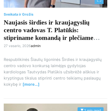
i
m
e
Sveikata ir Grožis
Naujasis širdies ir kraujagyslių
centro vadovas T. Platūkis:
stipriname komandą ir plečiame
paslaugas
27 vasario, 2026
admin
Respublikinės Šiaulių ligoninės Širdies ir kraujagyslių
centro vadovo konkursą laimėjęs gydytojas
kardiologas Tautvydas Platūkis užsibrėžė aiškius ir
kryptingus tikslus stiprinti centro teikiamų paslaugų
kokybę ir
[more…]
2 min read