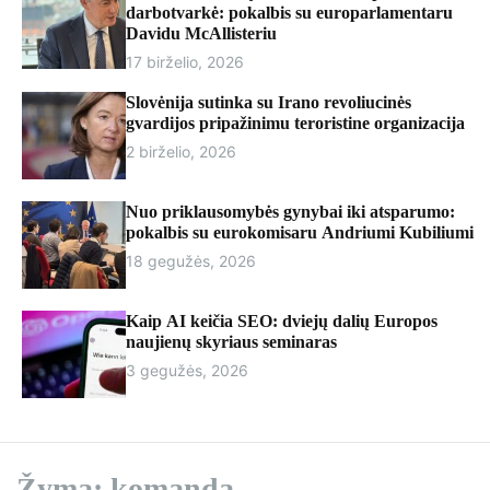
r
darbotvarkė: pokalbis su europarlamentaru
m
Davidu McAllisteriu
o
17 birželio, 2026
d
e
Slovėnija sutinka su Irano revoliucinės
gvardijos pripažinimu teroristine organizacija
2 birželio, 2026
Nuo priklausomybės gynybai iki atsparumo:
pokalbis su eurokomisaru Andriumi Kubiliumi
18 gegužės, 2026
Kaip AI keičia SEO: dviejų dalių Europos
naujienų skyriaus seminaras
3 gegužės, 2026
Žyma:
komanda