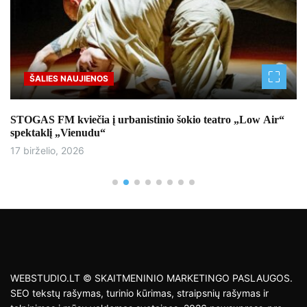
Sportas
Lietuvos jaunimo rinktinės boksininkai kaupė patirtį
tarptautiniame mače Latvijoje
17 birželio, 2026
WEBSTUDIO.LT © SKAITMENINIO MARKETINGO PASLAUGOS.
SEO tekstų rašymas, turinio kūrimas, straipsnių rašymas ir