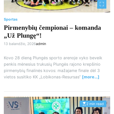
m
e
Sportas
Pirmenybių čempionai – komanda
„Už Plungę“!
13 balandžio, 2026
admin
Kovo 28 dieną Plungės sporto arenoje vyko beveik
penkis mėnesius trukusių Plungės rajono krepšinio
pirmenybių finalinės kovos: mažajame finale dėl 3
vietos susitiko KK „Lobikonas-Resursas“
[more…]
2 min read
E
s
t