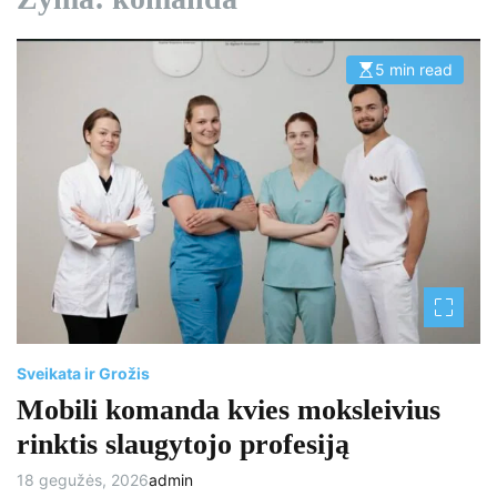
5 min read
E
s
t
i
m
a
t
e
d
r
e
a
d
t
i
m
e
Sveikata ir Grožis
Mobili komanda kvies moksleivius
rinktis slaugytojo profesiją
18 gegužės, 2026
admin