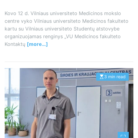
Kovo 12 d. Vilniaus universiteto Medicinos mokslo
centre vyko Vilniaus universiteto Medicinos fakulteto
kartu su Vilniaus universiteto Studentų atstovybe
organizuojamas renginys „VU Medicinos fakulteto
Kontaktų
[more…]
3 min read
E
s
t
i
m
a
t
e
d
r
e
a
d
t