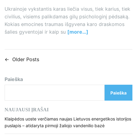
Ukrainoje vykstantis karas liečia visus, tiek karius, tiek
civilius, visiems palikdamas gilų psichologinį pėdsaką.
Kokias emocines traumas išgyvena karo draskomos
šalies gyventojai ir kaip su
[more…]
←
Older Posts
N
a
Paieška
v
Paieška
i
g
NAUJAUSI ĮRAŠAI
a
Klaipėdos uoste verčiamas naujas Lietuvos energetikos istorijos
puslapis – atidaryta pirmoji žaliojo vandenilio bazė
c