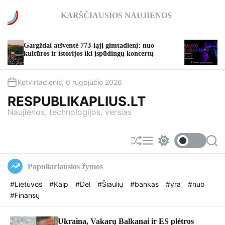
S
KARŠČIAUSIOS NAUJIENOS
k
i
p
rgždai atšventė 773-iąjį gimtadienį: nuo
TAURO RAG
t
ltūros ir istorijos iki įspūdingų koncertų
taps vasaros
o
c
o
Ketvirtadienis, 6 rugpjūčio 2026
n
RESPUBLIKAPLIUS.LT
t
Naujienos, technologijos, verslas
e
n
t
S
M
S
S
h
e
w
e
u
n
i
a
Populiariausios žymos
f
u
t
r
f
c
c
#Lietuvos
#Kaip
#Dėl
#Šiaulių
#bankas
#yra
#nuo
l
h
h
#Finansų
e
c
o
l
o
Ukraina, Vakarų Balkanai ir ES plėtros