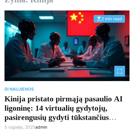
2 min read
E
s
t
i
m
a
t
e
d
r
e
a
d
t
i
m
e
DI NAUJIENOS
Kinija pristato pirmąją pasaulio AI
ligoninę: 14 virtualių gydytojų,
pasirengusių gydyti tūkstančius
kasdien
5 rugsėjo, 2025
admin