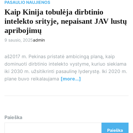
m
PASAULIO NAUJIENOS
e
Kaip Kinija tobulėja dirbtinio
intelekto srityje, nepaisant JAV lustų
apribojimų
9 sausio, 2025
admin
aš2017 m. Pekinas pristatė ambicingą planą, kaip
dominuoti dirbtinio intelekto vystyme, kuriuo siekiama
iki 2030 m. užsitikrinti pasaulinę lyderystę. Iki 2020 m.
plane buvo reikalaujama
[more…]
Paieška
Paieška