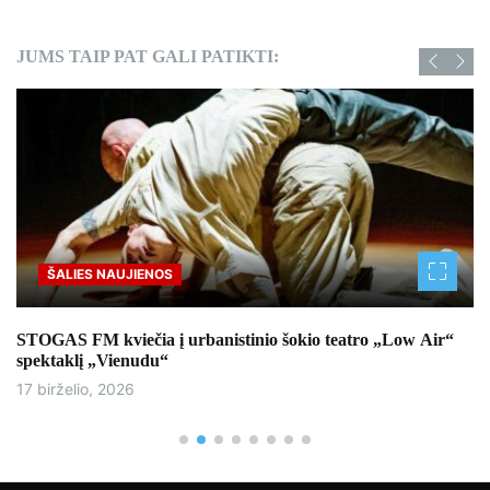
JUMS TAIP PAT GALI PATIKTI:
ŠALIES NAUJIENOS
STOGAS FM kviečia į urbanistinio šokio teatro „Low Air“
spektaklį „Vienudu“
17 birželio, 2026