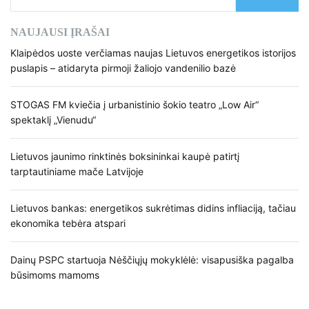
NAUJAUSI ĮRAŠAI
Klaipėdos uoste verčiamas naujas Lietuvos energetikos istorijos
puslapis – atidaryta pirmoji žaliojo vandenilio bazė
STOGAS FM kviečia į urbanistinio šokio teatro „Low Air“
spektaklį „Vienudu“
Lietuvos jaunimo rinktinės boksininkai kaupė patirtį
tarptautiniame mače Latvijoje
Lietuvos bankas: energetikos sukrėtimas didins infliaciją, tačiau
ekonomika tebėra atspari
Dainų PSPC startuoja Nėščiųjų mokyklėlė: visapusiška pagalba
būsimoms mamoms