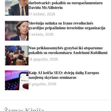
r
darbotvarkė: pokalbis su europarlamentaru
m
Davidu McAllisteriu
o
17 birželio, 2026
d
e
Slovėnija sutinka su Irano revoliucinės
gvardijos pripažinimu teroristine organizacija
2 birželio, 2026
Nuo priklausomybės gynybai iki atsparumo:
pokalbis su eurokomisaru Andriumi Kubiliumi
18 gegužės, 2026
Kaip AI keičia SEO: dviejų dalių Europos
naujienų skyriaus seminaras
3 gegužės, 2026
Žyma:
Kinija