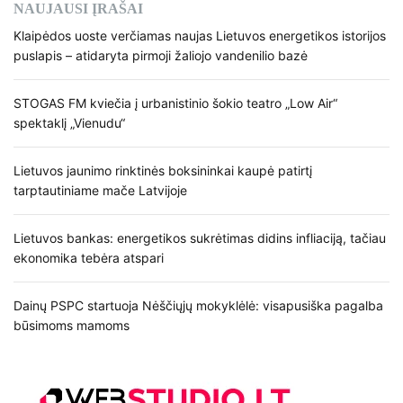
NAUJAUSI ĮRAŠAI
Klaipėdos uoste verčiamas naujas Lietuvos energetikos istorijos
puslapis – atidaryta pirmoji žaliojo vandenilio bazė
STOGAS FM kviečia į urbanistinio šokio teatro „Low Air“
spektaklį „Vienudu“
Lietuvos jaunimo rinktinės boksininkai kaupė patirtį
tarptautiniame mače Latvijoje
Lietuvos bankas: energetikos sukrėtimas didins infliaciją, tačiau
ekonomika tebėra atspari
Dainų PSPC startuoja Nėščiųjų mokyklėlė: visapusiška pagalba
būsimoms mamoms