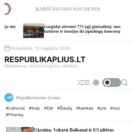
S
KARŠČIAUSIOS NAUJIENOS
k
i
p
Gargždai atšventė 773-iąjį gimtadienį: nuo
TA
t
kultūros ir istorijos iki įspūdingų koncertų
tap
o
c
o
Pirmadienis, 10 rugpjūčio 2026
n
RESPUBLIKAPLIUS.LT
t
Naujienos, technologijos, verslas
e
n
t
S
M
S
S
h
e
w
e
u
n
i
a
Populiariausios žymos
f
u
t
r
f
c
c
#Lietuvos
#Kaip
#Dėl
#Šiaulių
#bankas
#yra
#nuo
l
h
h
#Finansų
e
c
o
l
o
Ukraina, Vakarų Balkanai ir ES plėtros