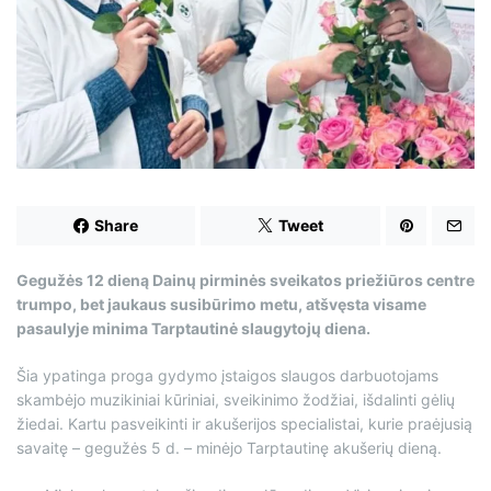
d
t
i
m
e
Share
Tweet
Gegužės 12 dieną Dainų pirminės sveikatos priežiūros centre
trumpo, bet jaukaus susibūrimo metu, atšvęsta visame
pasaulyje minima Tarptautinė slaugytojų diena.
Šia ypatinga proga gydymo įstaigos slaugos darbuotojams
skambėjo muzikiniai kūriniai, sveikinimo žodžiai, išdalinti gėlių
žiedai. Kartu pasveikinti ir akušerijos specialistai, kurie praėjusią
savaitę – gegužės 5 d. – minėjo Tarptautinę akušerių dieną.