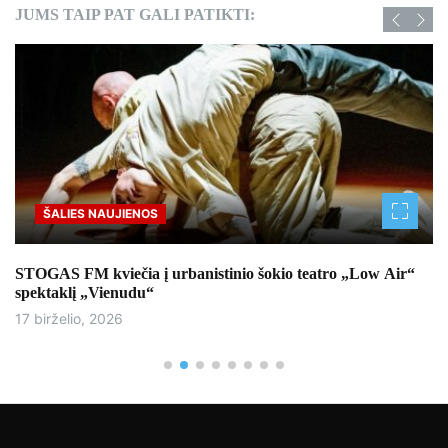
JUMS TAIP PAT GALI PATIKTI:
ŠALIES NAUJIENOS
STOGAS FM kviečia į urbanistinio šokio teatro „Low Air“
spektaklį „Vienudu“
17 birželio, 2026