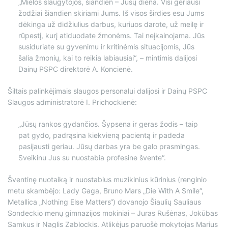
„Mielos slaugytojos, šiandien – Jūsų diena. Visi geriausi
žodžiai šiandien skiriami Jums. Iš visos širdies esu Jums
dėkinga už didžiulius darbus, kuriuos darote, už meilę ir
rūpestį, kurį atiduodate žmonėms. Tai neįkainojama. Jūs
susiduriate su gyvenimu ir kritinėmis situacijomis, Jūs
šalia žmonių, kai to reikia labiausiai
“, – mintimis dalijosi
Dain
ų PSPC direktorė A. Koncienė.
Šiltais palinkėjimais slaugos personalui dalijosi ir Dainų PSPC
Slaugos administratorė I. Prichockienė:
„Jūsų rankos gydančios. Šypsena ir geras žodis – taip
pat gydo, padrąsina kiekvieną pacientą ir padeda
pasijausti geriau. Jūsų darbas yra be galo prasmingas.
Sveikinu Jus su nuostabia profesine švente“.
Šventinę nuotaiką ir nuostabius muzikinius kūrinius (renginio
metu skambėjo: Lady Gaga, Bruno Mars „Die With A Smile“,
Metallica „Nothing Else Matters“) dovanojo Šiaulių Sauliaus
Sondeckio menų gimnazijos mokiniai – Juras Rušėnas, Jokūbas
Samkus ir Naglis Zablockis. Atlikėjus paruošė mokytojas Marius