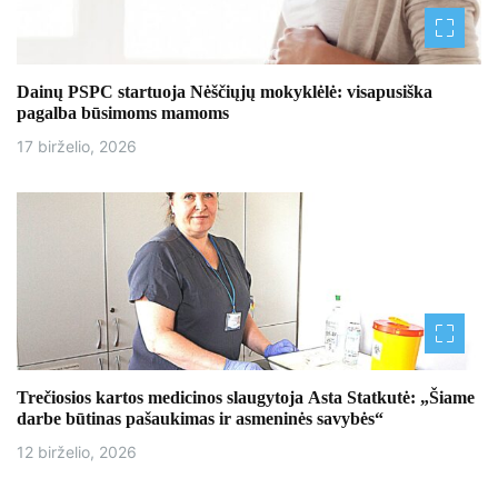
t
a
Dainų PSPC startuoja Nėščiųjų mokyklėlė: visapusiška
pagalba būsimoms mamoms
r
17 birželio, 2026
p
į
r
a
š
ų
Trečiosios kartos medicinos slaugytoja Asta Statkutė: „Šiame
darbe būtinas pašaukimas ir asmeninės savybės“
12 birželio, 2026