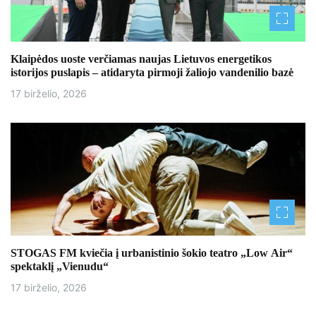
Klaipėdos uoste verčiamas naujas Lietuvos energetikos
istorijos puslapis – atidaryta pirmoji žaliojo vandenilio bazė
17 birželio, 2026
STOGAS FM kviečia į urbanistinio šokio teatro „Low Air“
spektaklį „Vienudu“
17 birželio, 2026