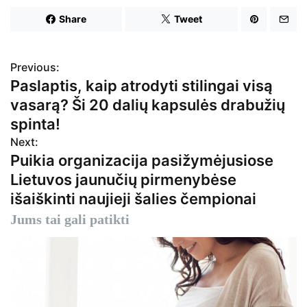
Share
Tweet
Previous:
N
Paslaptis, kaip atrodyti stilingai visą
a
vasarą? Ši 20 dalių kapsulės drabužių
v
spinta!
Next:
i
Puikia organizacija pasižymėjusiose
g
Lietuvos jaunučių pirmenybėse
išaiškinti naujieji šalies čempionai
a
Jums tai gali patikti
c
i
j
a