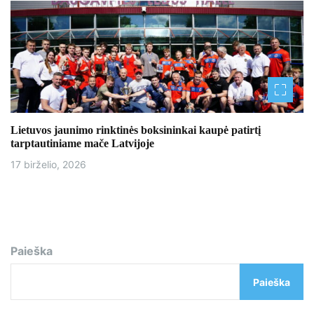
Lietuvos jaunimo rinktinės boksininkai kaupė patirtį
tarptautiniame mače Latvijoje
17 birželio, 2026
Paieška
Paieška