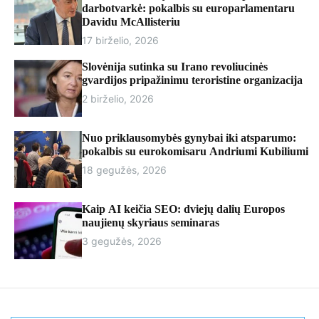
r
darbotvarkė: pokalbis su europarlamentaru
m
Davidu McAllisteriu
o
17 birželio, 2026
d
e
Slovėnija sutinka su Irano revoliucinės
gvardijos pripažinimu teroristine organizacija
2 birželio, 2026
Nuo priklausomybės gynybai iki atsparumo:
pokalbis su eurokomisaru Andriumi Kubiliumi
18 gegužės, 2026
Kaip AI keičia SEO: dviejų dalių Europos
naujienų skyriaus seminaras
3 gegužės, 2026