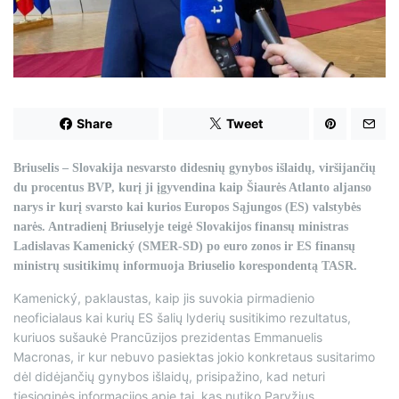
d
t
i
m
e
Share
Tweet
Briuselis – Slovakija nesvarsto didesnių gynybos išlaidų, viršijančių
du procentus BVP, kurį ji įgyvendina kaip Šiaurės Atlanto aljanso
narys ir kurį svarsto kai kurios Europos Sąjungos (ES) valstybės
narės. Antradienį Briuselyje teigė Slovakijos finansų ministras
Ladislavas Kamenický (SMER-SD) po euro zonos ir ES finansų
ministrų susitikimų informuoja Briuselio korespondentą TASR.
Kamenický, paklaustas, kaip jis suvokia pirmadienio
neoficialaus kai kurių ES šalių lyderių susitikimo rezultatus,
kuriuos sušaukė Prancūzijos prezidentas Emmanuelis
Macronas, ir kur nebuvo pasiektas jokio konkretaus susitarimo
dėl didėjančių gynybos išlaidų, prisipažino, kad neturi
tiesioginės informacijos apie tai, kas nutiko Paryžius.