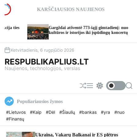
S
KARŠČIAUSIOS NAUJIENOS
k
i
p
Gargždai atšventė 773-iąjį gimtadienį: nuo
T
t
kultūros ir istorijos iki įspūdingų koncertų
ta
o
c
o
Ketvirtadienis, 6 rugpjūčio 2026
n
RESPUBLIKAPLIUS.LT
t
Naujienos, technologijos, verslas
e
n
t
S
M
S
S
h
e
w
e
u
n
i
a
Populiariausios žymos
f
u
t
r
f
c
c
#Lietuvos
#Kaip
#Dėl
#Šiaulių
#bankas
#yra
#nuo
l
h
h
#Finansų
e
c
o
l
o
Ukraina, Vakarų Balkanai ir ES plėtros