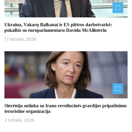
a
t
Ukraina, Vakarų Balkanai ir ES plėtros darbotvarkė:
a
pokalbis su europarlamentaru Davidu McAllisteriu
17 birželio, 2026
r
p
į
r
a
š
Slovėnija sutinka su Irano revoliucinės gvardijos pripažinimu
ų
teroristine organizacija
2 birželio, 2026