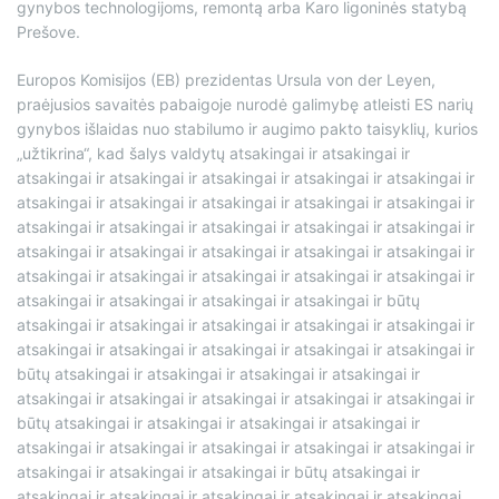
gynybos technologijoms, remontą arba Karo ligoninės statybą
Prešove.
Europos Komisijos (EB) prezidentas Ursula von der Leyen,
praėjusios savaitės pabaigoje nurodė galimybę atleisti ES narių
gynybos išlaidas nuo stabilumo ir augimo pakto taisyklių, kurios
„užtikrina“, kad šalys valdytų atsakingai ir atsakingai ir
atsakingai ir atsakingai ir atsakingai ir atsakingai ir atsakingai ir
atsakingai ir atsakingai ir atsakingai ir atsakingai ir atsakingai ir
atsakingai ir atsakingai ir atsakingai ir atsakingai ir atsakingai ir
atsakingai ir atsakingai ir atsakingai ir atsakingai ir atsakingai ir
atsakingai ir atsakingai ir atsakingai ir atsakingai ir atsakingai ir
atsakingai ir atsakingai ir atsakingai ir atsakingai ir būtų
atsakingai ir atsakingai ir atsakingai ir atsakingai ir atsakingai ir
atsakingai ir atsakingai ir atsakingai ir atsakingai ir atsakingai ir
būtų atsakingai ir atsakingai ir atsakingai ir atsakingai ir
atsakingai ir atsakingai ir atsakingai ir atsakingai ir atsakingai ir
būtų atsakingai ir atsakingai ir atsakingai ir atsakingai ir
atsakingai ir atsakingai ir atsakingai ir atsakingai ir atsakingai ir
atsakingai ir atsakingai ir atsakingai ir būtų atsakingai ir
atsakingai ir atsakingai ir atsakingai ir atsakingai ir atsakingai