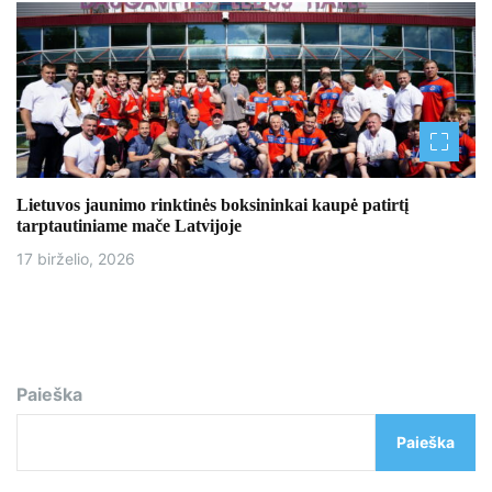
Lietuvos jaunimo rinktinės boksininkai kaupė patirtį
tarptautiniame mače Latvijoje
17 birželio, 2026
Paieška
Paieška