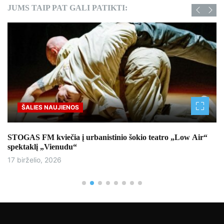
JUMS TAIP PAT GALI PATIKTI:
ŠALIES NAUJIENOS
STOGAS FM kviečia į urbanistinio šokio teatro „Low Air“
spektaklį „Vienudu“
17 birželio, 2026