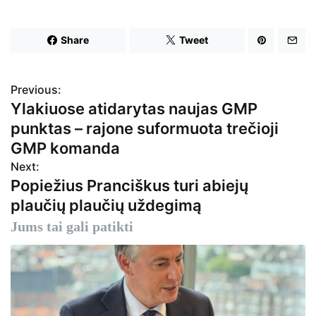
Share
Tweet
Previous:
N
Ylakiuose atidarytas naujas GMP
a
punktas – rajone suformuota trečioji
v
GMP komanda
Next:
i
Popiežius Pranciškus turi abiejų
g
plaučių plaučių uždegimą
a
Jums tai gali patikti
c
i
j