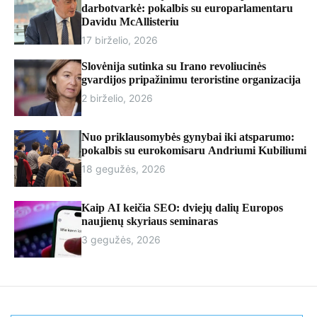
r
darbotvarkė: pokalbis su europarlamentaru
m
Davidu McAllisteriu
o
17 birželio, 2026
d
e
Slovėnija sutinka su Irano revoliucinės
gvardijos pripažinimu teroristine organizacija
2 birželio, 2026
Nuo priklausomybės gynybai iki atsparumo:
pokalbis su eurokomisaru Andriumi Kubiliumi
18 gegužės, 2026
Kaip AI keičia SEO: dviejų dalių Europos
naujienų skyriaus seminaras
3 gegužės, 2026