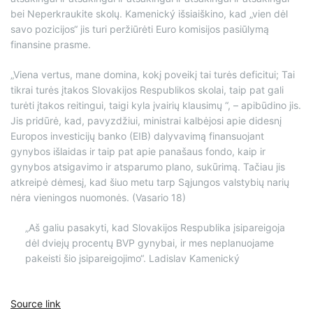
bei Neperkraukite skolų. Kamenický išsiaiškino, kad „vien dėl
savo pozicijos“ jis turi peržiūrėti Euro komisijos pasiūlymą
finansine prasme.
„Viena vertus, mane domina, kokį poveikį tai turės deficitui; Tai
tikrai turės įtakos Slovakijos Respublikos skolai, taip pat gali
turėti įtakos reitingui, taigi kyla įvairių klausimų “, – apibūdino jis.
Jis pridūrė, kad, pavyzdžiui, ministrai kalbėjosi apie didesnį
Europos investicijų banko (EIB) dalyvavimą finansuojant
gynybos išlaidas ir taip pat apie panašaus fondo, kaip ir
gynybos atsigavimo ir atsparumo plano, sukūrimą. Tačiau jis
atkreipė dėmesį, kad šiuo metu tarp Sąjungos valstybių narių
nėra vieningos nuomonės. (Vasario 18)
„Aš galiu pasakyti, kad Slovakijos Respublika įsipareigoja
dėl dviejų procentų BVP gynybai, ir mes neplanuojame
pakeisti šio įsipareigojimo“. Ladislav Kamenický
Source link