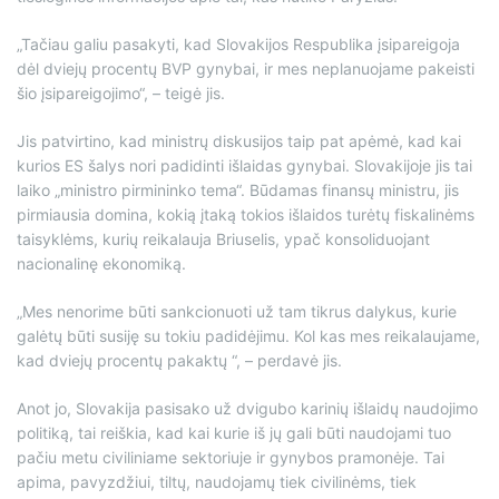
„Tačiau galiu pasakyti, kad Slovakijos Respublika įsipareigoja
dėl dviejų procentų BVP gynybai, ir mes neplanuojame pakeisti
šio įsipareigojimo“, – teigė jis.
Jis patvirtino, kad ministrų diskusijos taip pat apėmė, kad kai
kurios ES šalys nori padidinti išlaidas gynybai. Slovakijoje jis tai
laiko „ministro pirmininko tema“. Būdamas finansų ministru, jis
pirmiausia domina, kokią įtaką tokios išlaidos turėtų fiskalinėms
taisyklėms, kurių reikalauja Briuselis, ypač konsoliduojant
nacionalinę ekonomiką.
„Mes nenorime būti sankcionuoti už tam tikrus dalykus, kurie
galėtų būti susiję su tokiu padidėjimu. Kol kas mes reikalaujame,
kad dviejų procentų pakaktų “, – perdavė jis.
Anot jo, Slovakija pasisako už dvigubo karinių išlaidų naudojimo
politiką, tai reiškia, kad kai kurie iš jų gali būti naudojami tuo
pačiu metu civiliniame sektoriuje ir gynybos pramonėje. Tai
apima, pavyzdžiui, tiltų, naudojamų tiek civilinėms, tiek