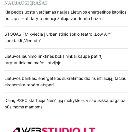
NAUJAUSI ĮRAŠAI
Klaipėdos uoste verčiamas naujas Lietuvos energetikos istorijos
puslapis – atidaryta pirmoji žaliojo vandenilio bazė
STOGAS FM kviečia į urbanistinio šokio teatro „Low Air“
spektaklį „Vienudu“
Lietuvos jaunimo rinktinės boksininkai kaupė patirtį
tarptautiniame mače Latvijoje
Lietuvos bankas: energetikos sukrėtimas didins infliaciją, tačiau
ekonomika tebėra atspari
Dainų PSPC startuoja Nėščiųjų mokyklėlė: visapusiška pagalba
būsimoms mamoms