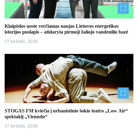
Klaipėdos uoste verčiamas naujas Lietuvos energetikos
istorijos puslapis – atidaryta pirmoji žaliojo vandenilio bazė
17 birželio, 2026
STOGAS FM kviečia į urbanistinio šokio teatro „Low Air“
spektaklį „Vienudu“
17 birželio, 2026