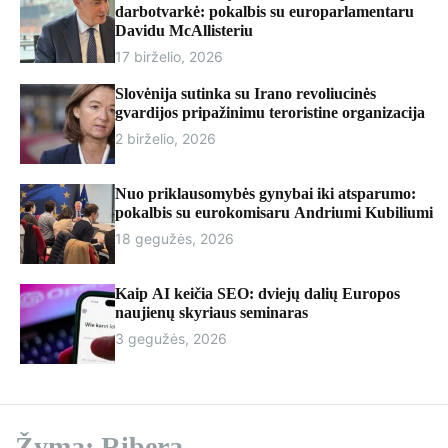
r
darbotvarkė: pokalbis su europarlamentaru
m
Davidu McAllisteriu
o
17 birželio, 2026
d
e
Slovėnija sutinka su Irano revoliucinės
gvardijos pripažinimu teroristine organizacija
2 birželio, 2026
Nuo priklausomybės gynybai iki atsparumo:
pokalbis su eurokomisaru Andriumi Kubiliumi
18 gegužės, 2026
Kaip AI keičia SEO: dviejų dalių Europos
naujienų skyriaus seminaras
3 gegužės, 2026
Žyma:
Ribera