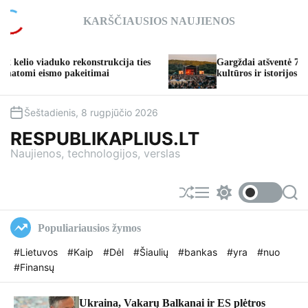
S
KARŠČIAUSIOS NAUJIENOS
k
i
p
aduko rekonstrukcija ties
Gargždai atšventė 773-iąjį gimt
t
ismo pakeitimai
kultūros ir istorijos iki įspūdi
o
c
o
Šeštadienis, 8 rugpjūčio 2026
n
RESPUBLIKAPLIUS.LT
t
Naujienos, technologijos, verslas
e
n
t
S
M
S
S
h
e
w
e
u
n
i
a
Populiariausios žymos
f
u
t
r
f
c
c
#Lietuvos
#Kaip
#Dėl
#Šiaulių
#bankas
#yra
#nuo
l
h
h
#Finansų
e
c
o
l
o
Ukraina, Vakarų Balkanai ir ES plėtros