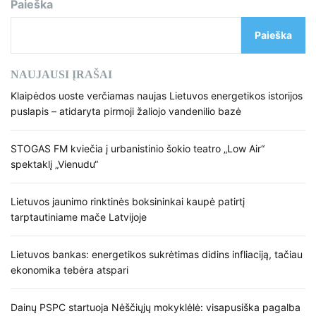
Paieška
Paieška
NAUJAUSI ĮRAŠAI
Klaipėdos uoste verčiamas naujas Lietuvos energetikos istorijos
puslapis – atidaryta pirmoji žaliojo vandenilio bazė
STOGAS FM kviečia į urbanistinio šokio teatro „Low Air“
spektaklį „Vienudu“
Lietuvos jaunimo rinktinės boksininkai kaupė patirtį
tarptautiniame mače Latvijoje
Lietuvos bankas: energetikos sukrėtimas didins infliaciją, tačiau
ekonomika tebėra atspari
Dainų PSPC startuoja Nėščiųjų mokyklėlė: visapusiška pagalba