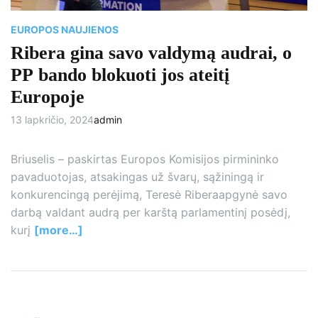
i
m
e
EUROPOS NAUJIENOS
Ribera gina savo valdymą audrai, o
PP bando blokuoti jos ateitį
Europoje
13 lapkričio, 2024
admin
Briuselis – paskirtas Europos Komisijos pirmininko
pavaduotojas, atsakingas už švarų, sąžiningą ir
konkurencingą perėjimą, Teresė Riberaapgynė savo
darbą valdant audrą per karštą parlamentinį posėdį,
kurį
[more…]