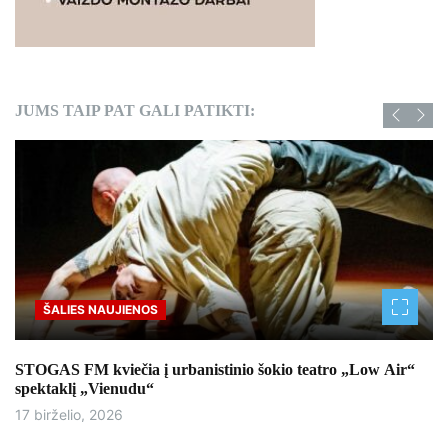
JUMS TAIP PAT GALI PATIKTI:
ŠALIES NAUJIENOS
STOGAS FM kviečia į urbanistinio šokio teatro „Low Air“
spektaklį „Vienudu“
17 birželio, 2026