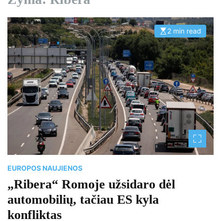
2 min read
E
s
t
i
m
a
t
e
d
r
e
a
d
t
i
m
e
EUROPOS NAUJIENOS
„Ribera“ Romoje užsidaro dėl
automobilių, tačiau ES kyla
konfliktas