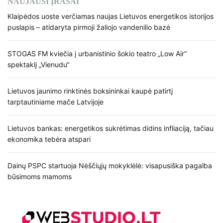
NAUJAUSI ĮRAŠAI
Klaipėdos uoste verčiamas naujas Lietuvos energetikos istorijos
puslapis – atidaryta pirmoji žaliojo vandenilio bazė
STOGAS FM kviečia į urbanistinio šokio teatro „Low Air“
spektaklį „Vienudu“
Lietuvos jaunimo rinktinės boksininkai kaupė patirtį
tarptautiniame mače Latvijoje
Lietuvos bankas: energetikos sukrėtimas didins infliaciją, tačiau
ekonomika tebėra atspari
Dainų PSPC startuoja Nėščiųjų mokyklėlė: visapusiška pagalba
būsimoms mamoms