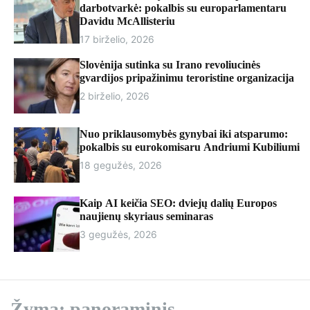
r
darbotvarkė: pokalbis su europarlamentaru
m
Davidu McAllisteriu
o
17 birželio, 2026
d
e
Slovėnija sutinka su Irano revoliucinės
gvardijos pripažinimu teroristine organizacija
2 birželio, 2026
Nuo priklausomybės gynybai iki atsparumo:
pokalbis su eurokomisaru Andriumi Kubiliumi
18 gegužės, 2026
Kaip AI keičia SEO: dviejų dalių Europos
naujienų skyriaus seminaras
3 gegužės, 2026
Žyma:
panoraminis