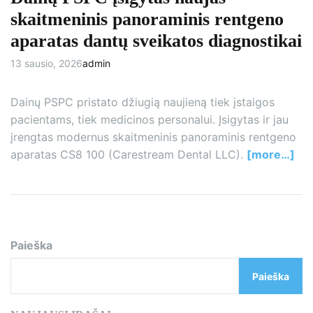
skaitmeninis panoraminis rentgeno
aparatas dantų sveikatos diagnostikai
13 sausio, 2026
admin
Dainų PSPC pristato džiugią naujieną tiek įstaigos
pacientams, tiek medicinos personalui. Įsigytas ir jau
įrengtas modernus skaitmeninis panoraminis rentgeno
aparatas CS8 100 (Carestream Dental LLC).
[more…]
Paieška
Paieška