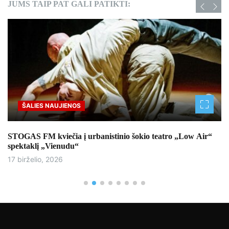
JUMS TAIP PAT GALI PATIKTI:
ŠALIES NAUJIENOS
STOGAS FM kviečia į urbanistinio šokio teatro „Low Air“
spektaklį „Vienudu“
17 birželio, 2026