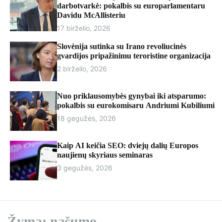
r
darbotvarkė: pokalbis su europarlamentaru
m
Davidu McAllisteriu
o
17 birželio, 2026
d
e
Slovėnija sutinka su Irano revoliucinės
gvardijos pripažinimu teroristine organizacija
2 birželio, 2026
Nuo priklausomybės gynybai iki atsparumo:
pokalbis su eurokomisaru Andriumi Kubiliumi
18 gegužės, 2026
Kaip AI keičia SEO: dviejų dalių Europos
naujienų skyriaus seminaras
3 gegužės, 2026
Žyma:
našumo