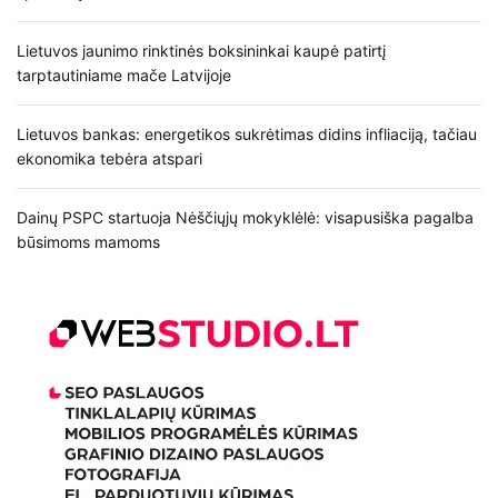
Lietuvos jaunimo rinktinės boksininkai kaupė patirtį
tarptautiniame mače Latvijoje
Lietuvos bankas: energetikos sukrėtimas didins infliaciją, tačiau
ekonomika tebėra atspari
Dainų PSPC startuoja Nėščiųjų mokyklėlė: visapusiška pagalba
būsimoms mamoms