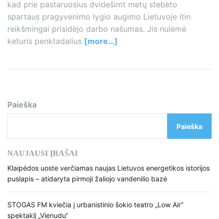
kad prie pastaruosius dvidešimt metų stebėto
spartaus pragyvenimo lygio augimo Lietuvoje itin
reikšmingai prisidėjo darbo našumas. Jis nulėmė
keturis penktadalius
[more…]
Paieška
Paieška
NAUJAUSI ĮRAŠAI
Klaipėdos uoste verčiamas naujas Lietuvos energetikos istorijos
puslapis – atidaryta pirmoji žaliojo vandenilio bazė
STOGAS FM kviečia į urbanistinio šokio teatro „Low Air“
spektaklį „Vienudu“