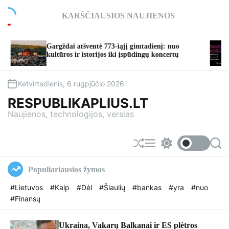
S
KARŠČIAUSIOS NAUJIENOS
k
i
p
Gargždai atšventė 773-iąjį gimtadienį: nuo
TA
t
kultūros ir istorijos iki įspūdingų koncertų
ta
o
c
o
Ketvirtadienis, 6 rugpjūčio 2026
n
RESPUBLIKAPLIUS.LT
t
Naujienos, technologijos, verslas
e
n
t
S
M
S
S
h
e
w
e
u
n
i
a
Populiariausios žymos
f
u
t
r
f
c
c
#Lietuvos
#Kaip
#Dėl
#Šiaulių
#bankas
#yra
#nuo
l
h
h
#Finansų
e
c
o
l
o
Ukraina, Vakarų Balkanai ir ES plėtros