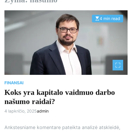
4 min read
E
s
t
i
m
a
t
e
d
r
e
a
d
t
i
m
FINANSAI
e
Koks yra kapitalo vaidmuo darbo
našumo raidai?
4 lapkričio, 2025
admin
Ankstesniame komentare pateikta analizė atskleidė,