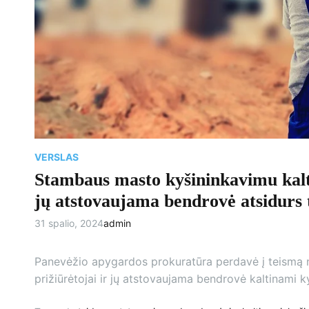
VERSLAS
Stambaus masto kyšininkavimu kaltin
jų atstovaujama bendrovė atsidurs 
31 spalio, 2024
admin
Panevėžio apygardos prokuratūra perdavė į teismą na
prižiūrėtojai ir jų atstovaujama bendrovė kaltinami 