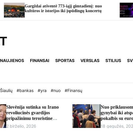
rgždai atšventė 773-iąjį gimtadienį: nuo
TAURO RAGA
tūros ir istorijos iki įspūdingų koncertų
taps vasaros
LT
 NAUJIENOS
FINANSAI
SPORTAS
VERSLAS
STILIUS
SV
Šiaulių
#bankas
#yra
#nuo
#Finansų
Slovėnija sutinka su Irano
Nuo priklausom
revoliucinės gvardijos
gynybai iki ats
pripažinimu teroristine
pokalbis su eu
organizacija
Andriumi Kubil
2 birželio, 2026
18 gegužės, 20