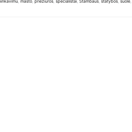
ninkavimu
,
masto
,
priežiūros
,
specialistai
,
Stambaus
,
statybos
,
suole
,