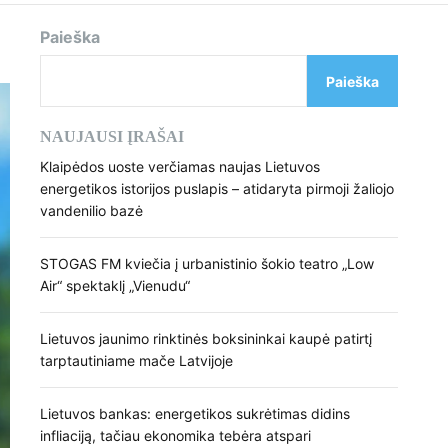
d
e
Paieška
Paieška
NAUJAUSI ĮRAŠAI
Klaipėdos uoste verčiamas naujas Lietuvos
energetikos istorijos puslapis – atidaryta pirmoji žaliojo
vandenilio bazė
STOGAS FM kviečia į urbanistinio šokio teatro „Low
Air“ spektaklį „Vienudu“
Lietuvos jaunimo rinktinės boksininkai kaupė patirtį
tarptautiniame mače Latvijoje
Lietuvos bankas: energetikos sukrėtimas didins
infliaciją, tačiau ekonomika tebėra atspari