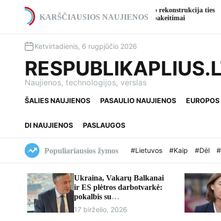
S
Pradedama A2 kelio viaduko rekonstrukcija ties
Ga
k
KARŠČIAUSIOS NAUJIENOS
Ukmerge: numatomi eismo pakeitimai
kul
i
p
Ketvirtadienis, 6 rugpjūčio 2026
t
o
RESPUBLIKAPLIUS.
c
o
Naujienos, technologijos, verslas
n
ŠALIES NAUJIENOS
PASAULIO NAUJIENOS
EUROPOS
t
e
n
DI NAUJIENOS
PASLAUGOS
t
#Lietuvos
#Kaip
#Dėl
#
Populiariausios žymos
Ukraina, Vakarų Balkanai
ir ES plėtros darbotvarkė:
pokalbis su
europarlamentaru Davidu
17 birželio, 2026
McAllisteriu