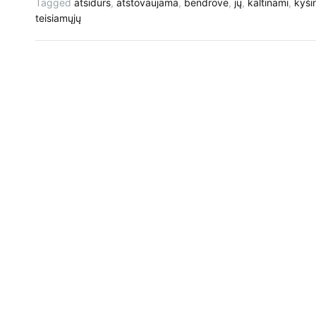
Tagged
atsidurs
,
atstovaujama
,
bendrovė
,
jų
,
kaltinami
,
kyši
teisiamųjų