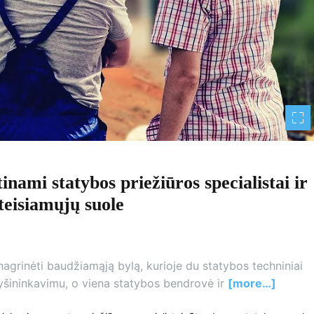
ami statybos priežiūros specialistai ir
teisiamųjų suole
grinėti baudžiamąją bylą, kurioje du statybos techniniai
kyšininkavimu, o viena statybos bendrovė ir
[more…]