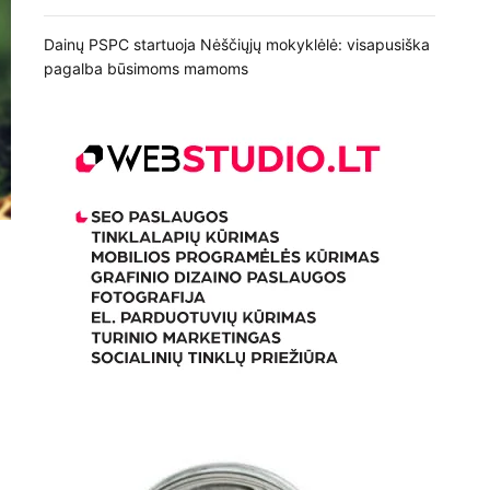
Dainų PSPC startuoja Nėščiųjų mokyklėlė: visapusiška
pagalba būsimoms mamoms