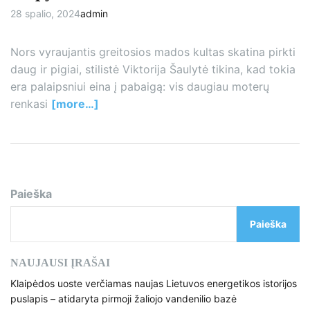
28 spalio, 2024
admin
Nors vyraujantis greitosios mados kultas skatina pirkti
daug ir pigiai, stilistė Viktorija Šaulytė tikina, kad tokia
era palaipsniui eina į pabaigą: vis daugiau moterų
renkasi
[more…]
Paieška
Paieška
NAUJAUSI ĮRAŠAI
Klaipėdos uoste verčiamas naujas Lietuvos energetikos istorijos
puslapis – atidaryta pirmoji žaliojo vandenilio bazė