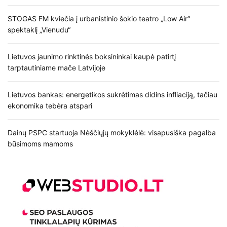
STOGAS FM kviečia į urbanistinio šokio teatro „Low Air“
spektaklį „Vienudu“
Lietuvos jaunimo rinktinės boksininkai kaupė patirtį
tarptautiniame mače Latvijoje
Lietuvos bankas: energetikos sukrėtimas didins infliaciją, tačiau
ekonomika tebėra atspari
Dainų PSPC startuoja Nėščiųjų mokyklėlė: visapusiška pagalba
būsimoms mamoms