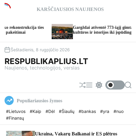
S
KARŠČIAUSIOS NAUJIENOS
k
i
p
nstrukcija ties
Gargždai atšventė 773-iąjį gimtadienį: nu
t
timai
kultūros ir istorijos iki įspūdingų koncertų
o
c
o
Šeštadienis, 8 rugpjūčio 2026
n
RESPUBLIKAPLIUS.LT
t
Naujienos, technologijos, verslas
e
n
t
S
M
S
S
h
e
w
e
u
n
i
a
Populiariausios žymos
f
u
t
r
f
c
c
#Lietuvos
#Kaip
#Dėl
#Šiaulių
#bankas
#yra
#nuo
l
h
h
#Finansų
e
c
o
l
o
Ukraina, Vakarų Balkanai ir ES plėtros