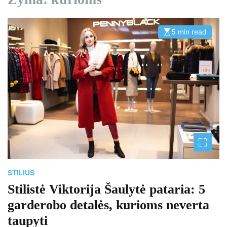
5 min read
E
s
t
i
m
a
t
e
d
r
e
a
d
t
i
m
e
STILIUS
Stilistė Viktorija Šaulytė pataria: 5
garderobo detalės, kurioms neverta
taupyti