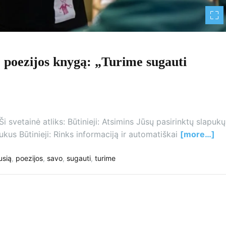
o poezijos knygą: „Turime sugauti
i svetainė atliks: Būtinieji: Atsimins Jūsų pasirinktų slapukų
kus Būtinieji: Rinks informaciją ir automatiškai
[more…]
usią
,
poezijos
,
savo
,
sugauti
,
turime