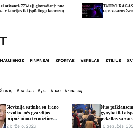
 gimtadienį: nuo
TAURO RAGAS’26: Tauragė keturi
pūdingų koncertų
taps vasaros švenčių sostine
LT
 NAUJIENOS
FINANSAI
SPORTAS
VERSLAS
STILIUS
SV
Šiaulių
#bankas
#yra
#nuo
#Finansų
Slovėnija sutinka su Irano
Nuo priklausom
revoliucinės gvardijos
gynybai iki ats
pripažinimu teroristine
pokalbis su eu
organizacija
Andriumi Kubil
2 birželio, 2026
18 gegužės, 20