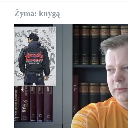
Žyma:
knygą