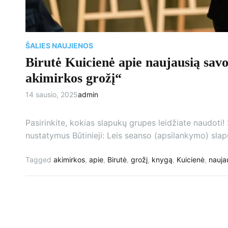
ŠALIES NAUJIENOS
Birutė Kuicienė apie naujausią sav
akimirkos grožį“
14 sausio, 2025
admin
Pasirinkite, kokias slapukų grupes leidžiate naudoti! Š
nustatymus Būtinieji: Leis seanso (apsilankymo) slapu
Tagged
akimirkos
,
apie
,
Birutė
,
grožį
,
knygą
,
Kuicienė
,
nauja