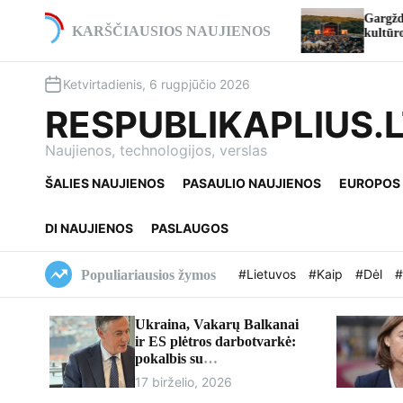
S
io viaduko rekonstrukcija ties
Gargždai atšventė 773-iąjį
k
KARŠČIAUSIOS NAUJIENOS
mi eismo pakeitimai
kultūros ir istorijos iki įs
i
p
Ketvirtadienis, 6 rugpjūčio 2026
t
o
RESPUBLIKAPLIUS.
c
o
Naujienos, technologijos, verslas
n
ŠALIES NAUJIENOS
PASAULIO NAUJIENOS
EUROPOS
t
e
n
DI NAUJIENOS
PASLAUGOS
t
#Lietuvos
#Kaip
#Dėl
#
Populiariausios žymos
Ukraina, Vakarų Balkanai
ir ES plėtros darbotvarkė:
pokalbis su
europarlamentaru Davidu
17 birželio, 2026
McAllisteriu