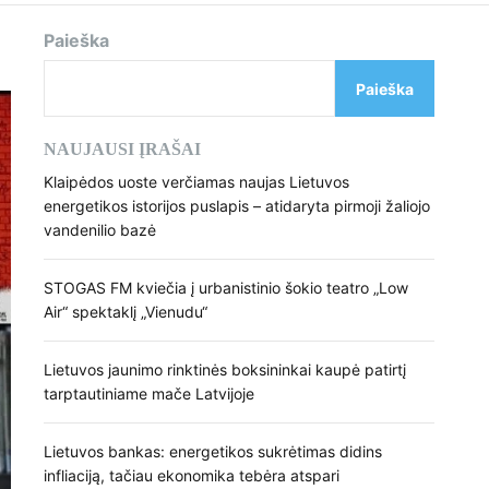
d
e
Paieška
Paieška
NAUJAUSI ĮRAŠAI
Klaipėdos uoste verčiamas naujas Lietuvos
energetikos istorijos puslapis – atidaryta pirmoji žaliojo
vandenilio bazė
STOGAS FM kviečia į urbanistinio šokio teatro „Low
Air“ spektaklį „Vienudu“
Lietuvos jaunimo rinktinės boksininkai kaupė patirtį
tarptautiniame mače Latvijoje
Lietuvos bankas: energetikos sukrėtimas didins
infliaciją, tačiau ekonomika tebėra atspari