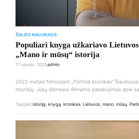
ŠALIES NAUJIENOS
Populiari knyga užkariavo Lietuvos s
„Mano ir mūsų“ istorija
17 sausio, 2025
admin
2022 metais filmuojant „Pietinia kronikas“ Šiauliuose
muziejų. Jūsų dėmesiui Rimanto pasakojimas apie sa
Tagged
istoriją
,
knygą
,
kronikas
,
Lietuvos
,
mano
,
mūsų
,
Pieti