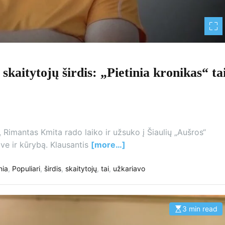
kaitytojų širdis: „Pietinia kronikas“ ta
, Rimantas Kmita rado laiko ir užsuko į Šiaulių „Aušros“
ve ir kūrybą. Klausantis
[more…]
nia
,
Populiari
,
širdis
,
skaitytojų
,
tai
,
užkariavo
3 min read
E
s