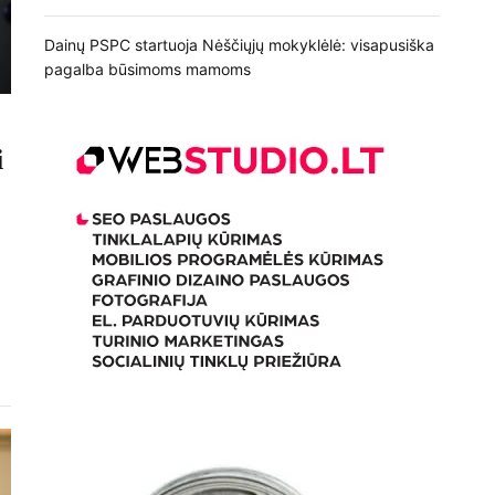
Dainų PSPC startuoja Nėščiųjų mokyklėlė: visapusiška
pagalba būsimoms mamoms
i