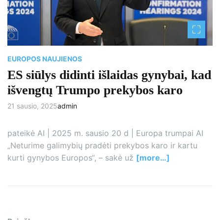
a
d
t
i
m
e
EUROPOS NAUJIENOS
ES siūlys didinti išlaidas gynybai, kad
išvengtų Trumpo prekybos karo
21 sausio, 2025
admin
pateikė AI | 2025 m. sausio 20 d | Europa trumpai AI
„Neturime galimybių pradėti prekybos karo ir kartu
kurti gynybos Europos“, – sakė už
[more…]