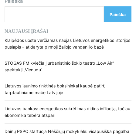
Paieška
Paieška
NAUJAUSI ĮRAŠAI
Klaipėdos uoste verčiamas naujas Lietuvos energetikos istorijos
puslapis – atidaryta pirmoji žaliojo vandenilio bazė
STOGAS FM kviečia į urbanistinio šokio teatro „Low Air“
spektaklį „Vienudu“
Lietuvos jaunimo rinktinės boksininkai kaupė patirtį
tarptautiniame mače Latvijoje
Lietuvos bankas: energetikos sukrėtimas didins infliaciją, tačiau
ekonomika tebėra atspari
Dainų PSPC startuoja Nėščiųjų mokyklėlė: visapusiška pagalba