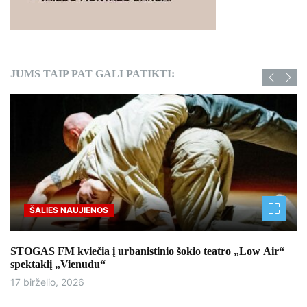
JUMS TAIP PAT GALI PATIKTI:
ŠALIES NAUJIENOS
STOGAS FM kviečia į urbanistinio šokio teatro „Low Air“
spektaklį „Vienudu“
17 birželio, 2026