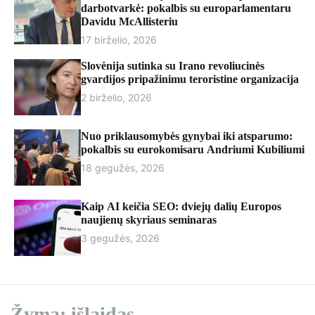
r
darbotvarkė: pokalbis su europarlamentaru
m
Davidu McAllisteriu
o
17 birželio, 2026
d
e
Slovėnija sutinka su Irano revoliucinės
gvardijos pripažinimu teroristine organizacija
2 birželio, 2026
Nuo priklausomybės gynybai iki atsparumo:
pokalbis su eurokomisaru Andriumi Kubiliumi
18 gegužės, 2026
Kaip AI keičia SEO: dviejų dalių Europos
naujienų skyriaus seminaras
3 gegužės, 2026
Žyma:
išlaidas