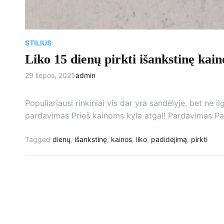
STILIUS
Liko 15 dienų pirkti išankstinę kai
29 liepos, 2025
admin
Populiariausi rinkiniai vis dar yra sandėlyje, bet ne il
pardavimas Prieš kainoms kyla atgal! Pardavimas P
Tagged
dienų
,
išankstinę
,
kainos
,
liko
,
padidėjimą
,
pirkti