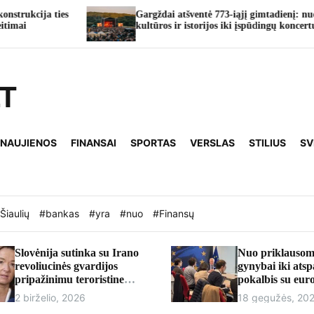
Gargždai atšventė 773-iąjį gimtadienį: nuo
kultūros ir istorijos iki įspūdingų koncertų
LT
 NAUJIENOS
FINANSAI
SPORTAS
VERSLAS
STILIUS
SV
Šiaulių
#bankas
#yra
#nuo
#Finansų
Slovėnija sutinka su Irano
Nuo priklausom
revoliucinės gvardijos
gynybai iki ats
pripažinimu teroristine
pokalbis su eu
organizacija
Andriumi Kubil
2 birželio, 2026
18 gegužės, 20