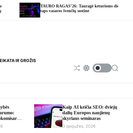
TAURO RAGAS’26: Tauragė keturioms dienoms
Fotoatelj
taps vasaros švenčių sostine
EIKATA IR GROŽIS
S
S
S
h
w
e
u
i
a
f
t
r
f
c
c
l
h
h
e
c
o
ybės
Kaip AI keičia SEO: dviejų
l
parumo:
dalių Europos naujienų
o
rokomisaru
skyriaus seminaras
r
iumi
m
26
3 gegužės, 2026
o