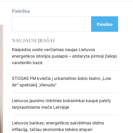
d
e
Paieška
Paieška
NAUJAUSI ĮRAŠAI
Klaipėdos uoste verčiamas naujas Lietuvos
energetikos istorijos puslapis – atidaryta pirmoji žaliojo
vandenilio bazė
STOGAS FM kviečia į urbanistinio šokio teatro „Low
Air“ spektaklį „Vienudu“
Lietuvos jaunimo rinktinės boksininkai kaupė patirtį
tarptautiniame mače Latvijoje
Lietuvos bankas: energetikos sukrėtimas didins
infliaciją, tačiau ekonomika tebėra atspari