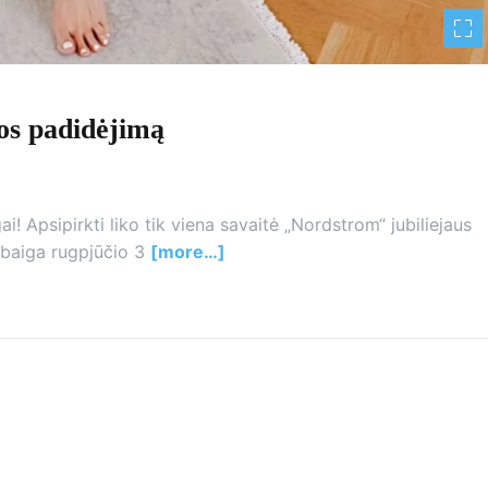
nos padidėjimą
gai! Apsipirkti liko tik viena savaitė „Nordstrom“ jubiliejaus
abaiga rugpjūčio 3
[more…]