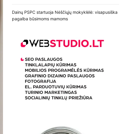
Dainų PSPC startuoja Nėščiųjų mokyklėlė: visapusiška
pagalba būsimoms mamoms