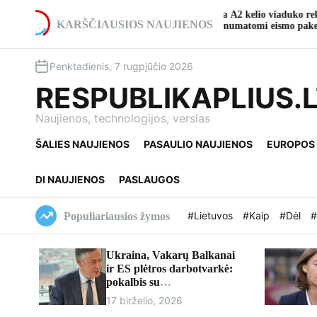
S
atro
Pradedama A2 kelio viaduko rekonstrukcija ties
k
KARŠČIAUSIOS NAUJIENOS
Ukmerge: numatomi eismo pakeitimai
i
p
Penktadienis, 7 rugpjūčio 2026
t
o
RESPUBLIKAPLIUS.
c
o
Naujienos, technologijos, verslas
n
ŠALIES NAUJIENOS
PASAULIO NAUJIENOS
EUROPOS
t
e
n
DI NAUJIENOS
PASLAUGOS
t
#Lietuvos
#Kaip
#Dėl
#
Populiariausios žymos
Ukraina, Vakarų Balkanai
ir ES plėtros darbotvarkė:
pokalbis su
europarlamentaru Davidu
17 birželio, 2026
McAllisteriu