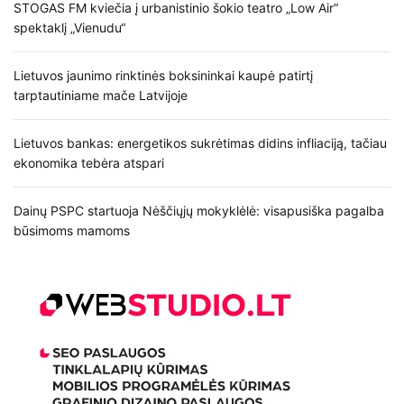
STOGAS FM kviečia į urbanistinio šokio teatro „Low Air“
spektaklį „Vienudu“
Lietuvos jaunimo rinktinės boksininkai kaupė patirtį
tarptautiniame mače Latvijoje
Lietuvos bankas: energetikos sukrėtimas didins infliaciją, tačiau
ekonomika tebėra atspari
Dainų PSPC startuoja Nėščiųjų mokyklėlė: visapusiška pagalba
būsimoms mamoms