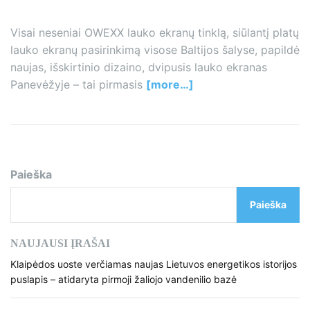
Visai neseniai OWEXX lauko ekranų tinklą, siūlantį platų
lauko ekranų pasirinkimą visose Baltijos šalyse, papildė
naujas, išskirtinio dizaino, dvipusis lauko ekranas
Panevėžyje – tai pirmasis
[more…]
Paieška
Paieška
NAUJAUSI ĮRAŠAI
Klaipėdos uoste verčiamas naujas Lietuvos energetikos istorijos
puslapis – atidaryta pirmoji žaliojo vandenilio bazė