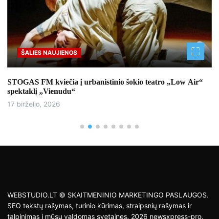
ŠALIES NAUJIENOS
STOGAS FM kviečia į urbanistinio šokio teatro „Low Air“
spektaklį „Vienudu“
17 birželio, 2026
WEBSTUDIO.LT © SKAITMENINIO MARKETINGO PASLAUGOS.
SEO tekstų rašymas, turinio kūrimas, straipsnių rašymas ir
talpinimas į mūsų valdomas svetaines. 2026 newsxpress-pro.