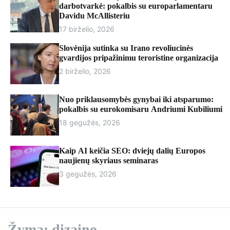
r
darbotvarkė: pokalbis su europarlamentaru
m
Davidu McAllisteriu
o
17 birželio, 2026
d
e
Slovėnija sutinka su Irano revoliucinės
gvardijos pripažinimu teroristine organizacija
2 birželio, 2026
Nuo priklausomybės gynybai iki atsparumo:
pokalbis su eurokomisaru Andriumi Kubiliumi
18 gegužės, 2026
Kaip AI keičia SEO: dviejų dalių Europos
naujienų skyriaus seminaras
3 gegužės, 2026
Žyma:
dizaino