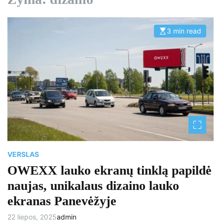
3 min read
E
s
t
i
m
a
t
e
d
r
e
a
d
t
i
m
e
VERSLAS
OWEXX lauko ekranų tinklą papildė
naujas, unikalaus dizaino lauko
ekranas Panevėžyje
22 liepos, 2025
admin