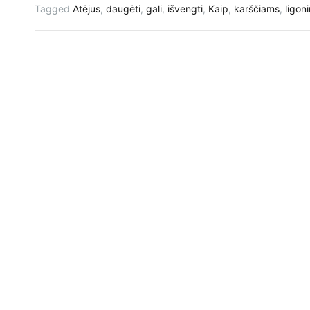
Tagged
Atėjus
,
daugėti
,
gali
,
išvengti
,
Kaip
,
karščiams
,
ligon