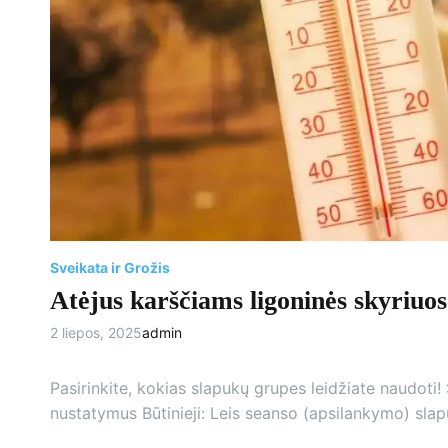
Sveikata ir Grožis
Atėjus karščiams ligoninės skyriuose
2 liepos, 2025
admin
Pasirinkite, kokias slapukų grupes leidžiate naudoti! Š
nustatymus Būtinieji: Leis seanso (apsilankymo) slapu