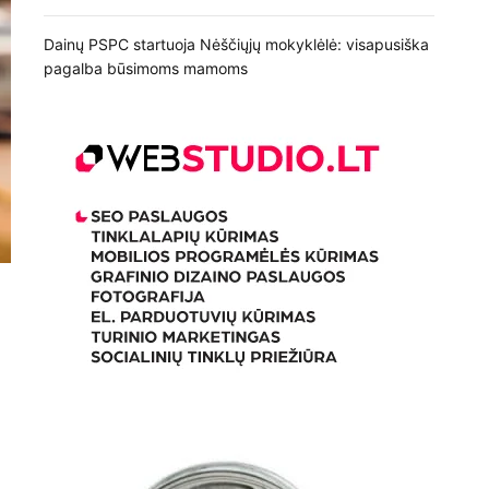
Dainų PSPC startuoja Nėščiųjų mokyklėlė: visapusiška
pagalba būsimoms mamoms