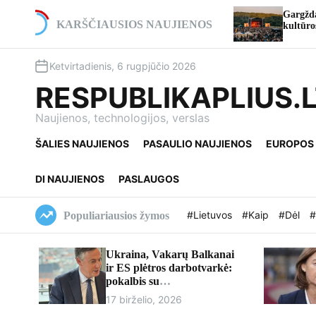
S
kelio viaduko rekonstrukcija ties
Gargždai atšventė 773-i
k
KARŠČIAUSIOS NAUJIENOS
atomi eismo pakeitimai
kultūros ir istorijos ik
i
p
Ketvirtadienis, 6 rugpjūčio 2026
t
o
RESPUBLIKAPLIUS.
c
o
Naujienos, technologijos, verslas
n
ŠALIES NAUJIENOS
PASAULIO NAUJIENOS
EUROPOS
t
e
n
DI NAUJIENOS
PASLAUGOS
t
#Lietuvos
#Kaip
#Dėl
#
Populiariausios žymos
Ukraina, Vakarų Balkanai
ir ES plėtros darbotvarkė:
pokalbis su
europarlamentaru Davidu
17 birželio, 2026
McAllisteriu