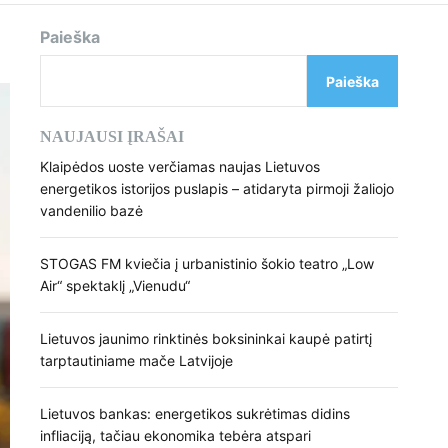
d
e
Paieška
Paieška
NAUJAUSI ĮRAŠAI
Klaipėdos uoste verčiamas naujas Lietuvos
energetikos istorijos puslapis – atidaryta pirmoji žaliojo
vandenilio bazė
STOGAS FM kviečia į urbanistinio šokio teatro „Low
Air“ spektaklį „Vienudu“
Lietuvos jaunimo rinktinės boksininkai kaupė patirtį
tarptautiniame mače Latvijoje
Lietuvos bankas: energetikos sukrėtimas didins
infliaciją, tačiau ekonomika tebėra atspari