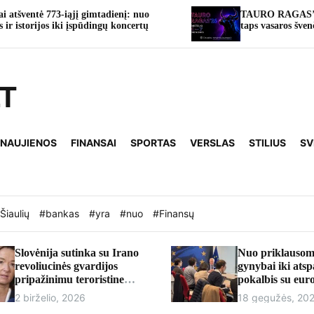
ąjį gimtadienį: nuo
TAURO RAGAS’26: Tauragė ketu
i įspūdingų koncertų
taps vasaros švenčių sostine
LT
 NAUJIENOS
FINANSAI
SPORTAS
VERSLAS
STILIUS
SV
Šiaulių
#bankas
#yra
#nuo
#Finansų
Slovėnija sutinka su Irano
Nuo priklausom
revoliucinės gvardijos
gynybai iki ats
pripažinimu teroristine
pokalbis su eu
organizacija
Andriumi Kubil
2 birželio, 2026
18 gegužės, 20