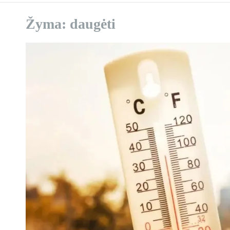
Žyma:
daugėti