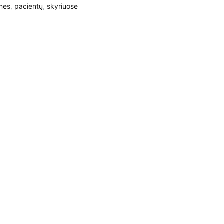
ines
,
pacientų
,
skyriuose