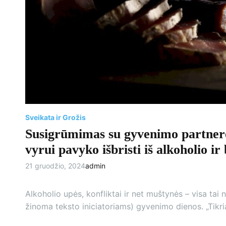
Sveikata ir Grožis
Susigrūmimas su gyvenimo partnere
vyrui pavyko išbristi iš alkoholio i
21 gruodžio, 2024
admin
Alkoholio upės, konfliktai ir net muštynės – visa tai
žinoma teksto iniciatoriams) gyvenimo dienos. „Tikr