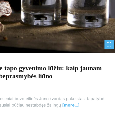
 tapo gyvenimo lūžiu: kaip jaunam
r beprasmybės liūno
 neseniai buvo eilinės Jono (vardas pakeistas, tapatybė
iausiai būčiau nestabdęs žalingų
[more…]