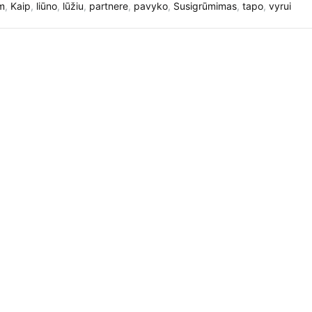
m
,
Kaip
,
liūno
,
lūžiu
,
partnere
,
pavyko
,
Susigrūmimas
,
tapo
,
vyrui