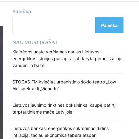
d
e
Paieška
Paieška
NAUJAUSI ĮRAŠAI
Klaipėdos uoste verčiamas naujas Lietuvos
energetikos istorijos puslapis – atidaryta pirmoji žaliojo
vandenilio bazė
STOGAS FM kviečia į urbanistinio šokio teatro „Low
Air“ spektaklį „Vienudu“
Lietuvos jaunimo rinktinės boksininkai kaupė patirtį
tarptautiniame mače Latvijoje
Lietuvos bankas: energetikos sukrėtimas didins
infliaciją, tačiau ekonomika tebėra atspari