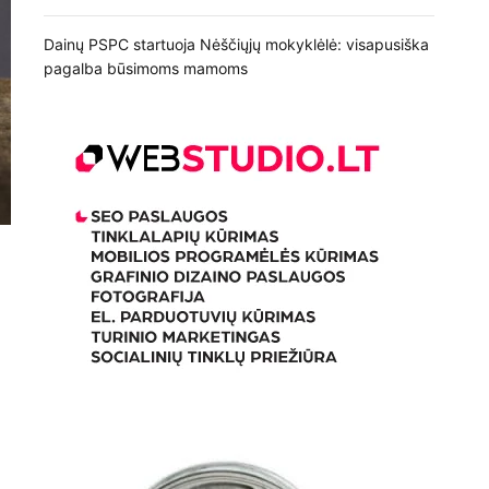
Dainų PSPC startuoja Nėščiųjų mokyklėlė: visapusiška
pagalba būsimoms mamoms