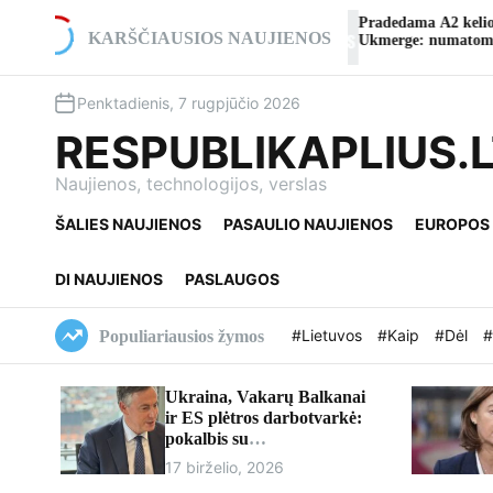
S
nistinio šokio teatro
Pradedama A2 kelio viaduko rekonst
k
KARŠČIAUSIOS NAUJIENOS
nudu“
Ukmerge: numatomi eismo pakeiti
i
p
Penktadienis, 7 rugpjūčio 2026
t
o
RESPUBLIKAPLIUS.
c
o
Naujienos, technologijos, verslas
n
ŠALIES NAUJIENOS
PASAULIO NAUJIENOS
EUROPOS
t
e
n
DI NAUJIENOS
PASLAUGOS
t
#Lietuvos
#Kaip
#Dėl
#
Populiariausios žymos
Ukraina, Vakarų Balkanai
ir ES plėtros darbotvarkė:
pokalbis su
europarlamentaru Davidu
17 birželio, 2026
McAllisteriu