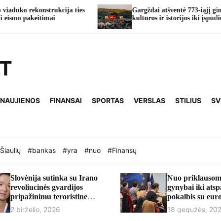
rukcija ties
Gargždai atšventė 773-iąjį gimtadienį: nuo
mai
kultūros ir istorijos iki įspūdingų koncertų
LT
 NAUJIENOS
FINANSAI
SPORTAS
VERSLAS
STILIUS
SV
Šiaulių
#bankas
#yra
#nuo
#Finansų
Slovėnija sutinka su Irano
Nuo priklausom
revoliucinės gvardijos
gynybai iki ats
pripažinimu teroristine
pokalbis su eu
organizacija
Andriumi Kubil
2 birželio, 2026
18 gegužės, 20