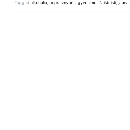
Tagged
alkoholio
,
beprasmybės
,
gyvenimo
,
iš
,
išbristi
,
jauna