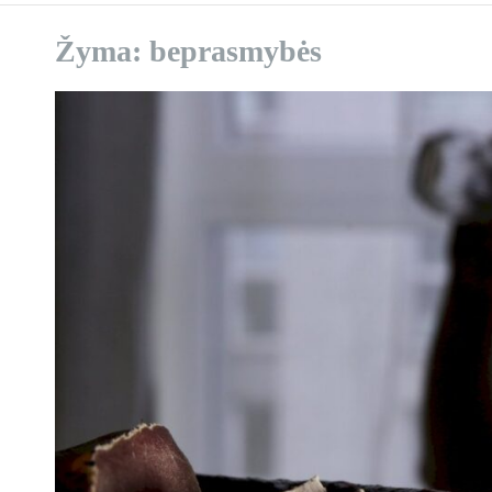
Žyma:
beprasmybės