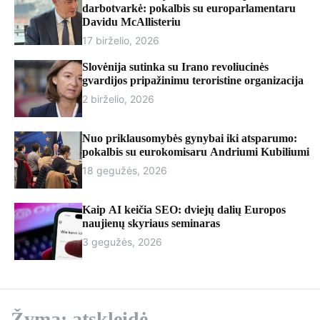
r
darbotvarkė: pokalbis su europarlamentaru
m
Davidu McAllisteriu
o
17 birželio, 2026
d
e
Slovėnija sutinka su Irano revoliucinės
gvardijos pripažinimu teroristine organizacija
2 birželio, 2026
Nuo priklausomybės gynybai iki atsparumo:
pokalbis su eurokomisaru Andriumi Kubiliumi
18 gegužės, 2026
Kaip AI keičia SEO: dviejų dalių Europos
naujienų skyriaus seminaras
3 gegužės, 2026
Žyma:
atskleidė