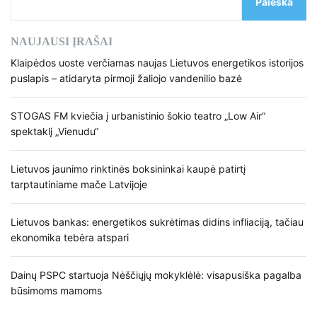
Paieška
NAUJAUSI ĮRAŠAI
Klaipėdos uoste verčiamas naujas Lietuvos energetikos istorijos
puslapis – atidaryta pirmoji žaliojo vandenilio bazė
STOGAS FM kviečia į urbanistinio šokio teatro „Low Air“
spektaklį „Vienudu“
Lietuvos jaunimo rinktinės boksininkai kaupė patirtį
tarptautiniame mače Latvijoje
Lietuvos bankas: energetikos sukrėtimas didins infliaciją, tačiau
ekonomika tebėra atspari
Dainų PSPC startuoja Nėščiųjų mokyklėlė: visapusiška pagalba
būsimoms mamoms