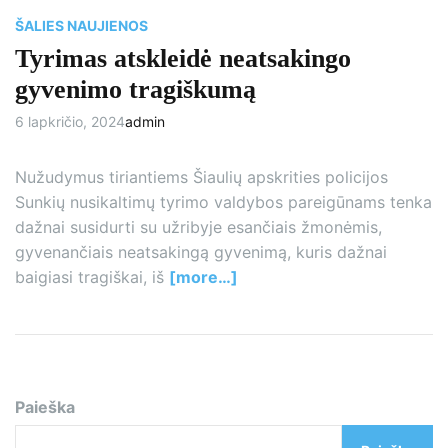
i
m
ŠALIES NAUJIENOS
e
Tyrimas atskleidė neatsakingo
gyvenimo tragiškumą
6 lapkričio, 2024
admin
Nužudymus tiriantiems Šiaulių apskrities policijos
Sunkių nusikaltimų tyrimo valdybos pareigūnams tenka
dažnai susidurti su užribyje esančiais žmonėmis,
gyvenančiais neatsakingą gyvenimą, kuris dažnai
baigiasi tragiškai, iš
[more…]
Paieška