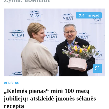
4 min read
E
s
t
i
m
a
t
e
d
r
e
a
d
t
i
m
e
VERSLAS
„Kelmės pienas“ mini 100 metų
jubiliejų: atskleidė įmonės sėkmės
receptą