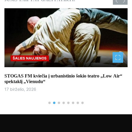
ŠALIES NAUJIENOS
STOGAS FM kviečia į urbanistinio šokio teatro „Low Air“
spektaklį „Vienudu“
17 birželio, 2026