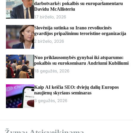
r
darbotvarkė: pokalbis su europarlamentaru
m
Davidu McAllisteriu
o
17 birželio, 2026
d
e
Slovėnija sutinka su Irano revoliucinės
gvardijos pripažinimu teroristine organizacija
2 birželio, 2026
Nuo priklausomybės gynybai iki atsparumo:
pokalbis su eurokomisaru Andriumi Kubiliumi
18 gegužės, 2026
Kaip AI keičia SEO: dviejų dalių Europos
naujienų skyriaus seminaras
3 gegužės, 2026
Žyma:
Atsisveikinama