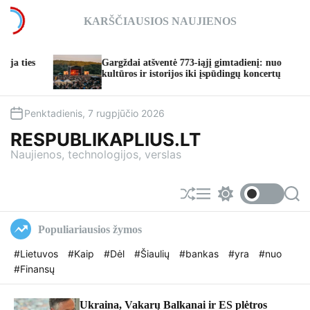
S
KARŠČIAUSIOS NAUJIENOS
k
i
p
es
Gargždai atšventė 773-iąjį gimtadienį: nuo
t
kultūros ir istorijos iki įspūdingų koncertų
o
c
o
Penktadienis, 7 rugpjūčio 2026
n
RESPUBLIKAPLIUS.LT
t
Naujienos, technologijos, verslas
e
n
t
S
M
S
S
h
e
w
e
u
n
i
a
Populiariausios žymos
f
u
t
r
f
c
c
#Lietuvos
#Kaip
#Dėl
#Šiaulių
#bankas
#yra
#nuo
l
h
h
#Finansų
e
c
o
l
o
Ukraina, Vakarų Balkanai ir ES plėtros