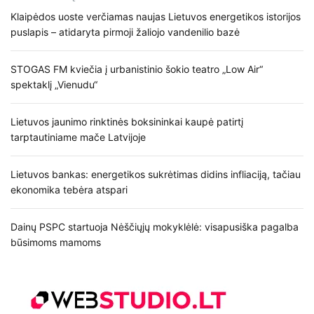
Klaipėdos uoste verčiamas naujas Lietuvos energetikos istorijos
puslapis – atidaryta pirmoji žaliojo vandenilio bazė
STOGAS FM kviečia į urbanistinio šokio teatro „Low Air“
spektaklį „Vienudu“
Lietuvos jaunimo rinktinės boksininkai kaupė patirtį
tarptautiniame mače Latvijoje
Lietuvos bankas: energetikos sukrėtimas didins infliaciją, tačiau
ekonomika tebėra atspari
Dainų PSPC startuoja Nėščiųjų mokyklėlė: visapusiška pagalba
būsimoms mamoms