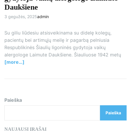
Daukšiene
3 gegužės, 2025
admin
Su giliu liūdesiu atsisveikinama su didelę kolegų,
pacientų bei artimųjų meilę ir pagarbą pelniusia
Respublikinės Šiaulių ligoninės gydytoja vaikų
alergologe Laimute Daukšiene. Šiauliuose 1942 metų
[more…]
Paieška
Paieška
NAUJAUSI ĮRAŠAI