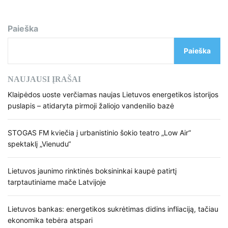
Paieška
Paieška
NAUJAUSI ĮRAŠAI
Klaipėdos uoste verčiamas naujas Lietuvos energetikos istorijos
puslapis – atidaryta pirmoji žaliojo vandenilio bazė
STOGAS FM kviečia į urbanistinio šokio teatro „Low Air“
spektaklį „Vienudu“
Lietuvos jaunimo rinktinės boksininkai kaupė patirtį
tarptautiniame mače Latvijoje
Lietuvos bankas: energetikos sukrėtimas didins infliaciją, tačiau
ekonomika tebėra atspari