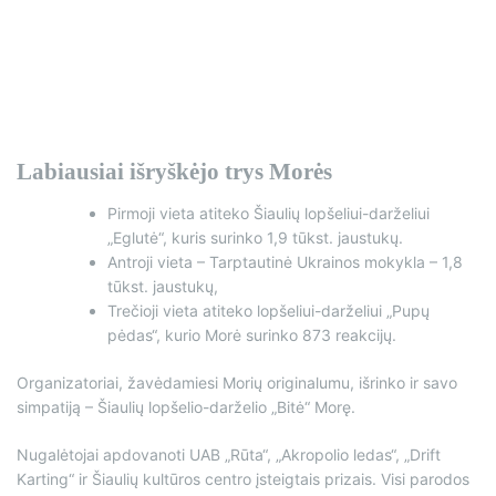
Labiausiai išryškėjo trys Morės
Pirmoji vieta atiteko Šiaulių lopšeliui-darželiui
„Eglutė“, kuris surinko 1,9 tūkst. jaustukų.
Antroji vieta – Tarptautinė Ukrainos mokykla – 1,8
tūkst. jaustukų,
Trečioji vieta atiteko lopšeliui-darželiui „Pupų
pėdas“, kurio Morė surinko 873 reakcijų.
Organizatoriai, žavėdamiesi Morių originalumu, išrinko ir savo
simpatiją – Šiaulių lopšelio-darželio „Bitė“ Morę.
Nugalėtojai apdovanoti UAB „Rūta“, „Akropolio ledas“, „Drift
Karting“ ir Šiaulių kultūros centro įsteigtais prizais. Visi parodos