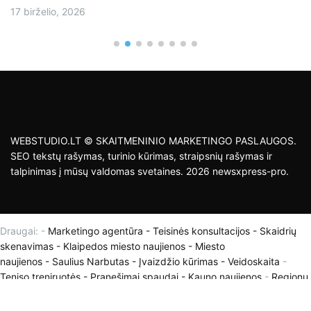
17 birželio, 2026
WEBSTUDIO.LT © SKAITMENINIO MARKETINGO PASLAUGOS.
SEO tekstų rašymas, turinio kūrimas, straipsnių rašymas ir
talpinimas į mūsų valdomas svetaines. 2026 newsxpress-pro.
Draugai: -
Marketingo agentūra
-
Teisinės konsultacijos
-
Skaidrių
skenavimas
-
Klaipedos miesto naujienos
-
Miesto
naujienos
-
Saulius Narbutas
-
Įvaizdžio kūrimas
-
Veidoskaita
-
Teniso treniruotės
- Pranešimai spaudai -
Kauno naujienos
-
Regionų
naujienos
-
Palangos naujienos