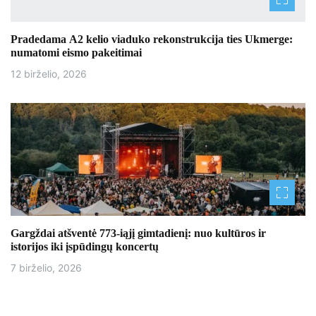
ų
Pradedama A2 kelio viaduko rekonstrukcija ties Ukmerge:
numatomi eismo pakeitimai
12 birželio, 2026
Gargždai atšventė 773-iąjį gimtadienį: nuo kultūros ir
istorijos iki įspūdingų koncertų
7 birželio, 2026