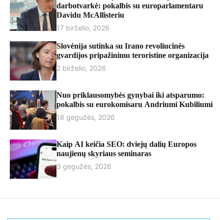
r
darbotvarkė: pokalbis su europarlamentaru
m
Davidu McAllisteriu
o
17 birželio, 2026
d
e
Slovėnija sutinka su Irano revoliucinės
gvardijos pripažinimu teroristine organizacija
2 birželio, 2026
Nuo priklausomybės gynybai iki atsparumo:
pokalbis su eurokomisaru Andriumi Kubiliumi
18 gegužės, 2026
Kaip AI keičia SEO: dviejų dalių Europos
naujienų skyriaus seminaras
3 gegužės, 2026