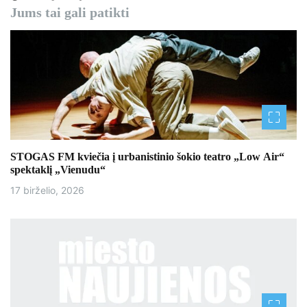
Jums tai gali patikti
c
i
j
a
t
a
STOGAS FM kviečia į urbanistinio šokio teatro „Low Air“
spektaklį „Vienudu“
r
17 birželio, 2026
p
į
r
a
š