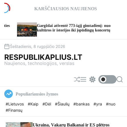
S
KARŠČIAUSIOS NAUJIENOS
k
i
p
Gargždai atšventė 773-iąjį gimtadienį: nuo
TAUR
t
kultūros ir istorijos iki įspūdingų koncertų
taps 
o
c
o
Šeštadienis, 8 rugpjūčio 2026
n
RESPUBLIKAPLIUS.LT
t
Naujienos, technologijos, verslas
e
n
t
S
M
S
S
h
e
w
e
u
n
i
a
Populiariausios žymos
f
u
t
r
f
c
c
#Lietuvos
#Kaip
#Dėl
#Šiaulių
#bankas
#yra
#nuo
l
h
h
#Finansų
e
c
o
l
o
Ukraina, Vakarų Balkanai ir ES plėtros