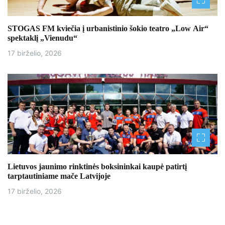
STOGAS FM kviečia į urbanistinio šokio teatro „Low Air“
spektaklį „Vienudu“
17 birželio, 2026
Lietuvos jaunimo rinktinės boksininkai kaupė patirtį
tarptautiniame mače Latvijoje
17 birželio, 2026