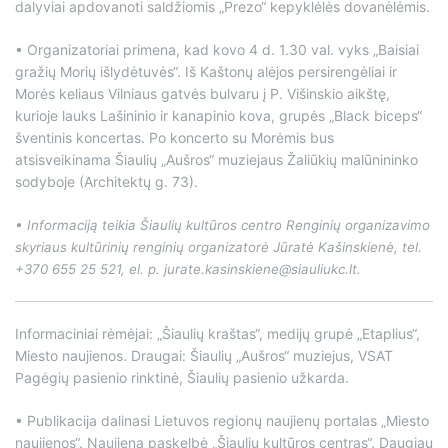
dalyviai apdovanoti saldžiomis „Prezo“ kepyklėlės dovanėlėmis.
• Organizatoriai primena, kad kovo 4 d. 1.30 val. vyks „Baisiai
gražių Morių išlydėtuvės“. Iš Kaštonų alėjos persirengėliai ir
Morės keliaus Vilniaus gatvės bulvaru į P. Višinskio aikštę,
kurioje lauks Lašininio ir kanapinio kova, grupės „Black biceps“
šventinis koncertas. Po koncerto su Morėmis bus
atsisveikinama Šiaulių „Aušros“ muziejaus Žaliūkių malūnininko
sodyboje (Architektų g. 73).
• Informaciją teikia Šiaulių kultūros centro Renginių organizavimo
skyriaus kultūrinių renginių organizatorė Jūratė Kašinskienė, tel.
+370 655 25 521, el. p. jurate.kasinskiene@siauliukc.lt.
Informaciniai rėmėjai: „Šiaulių kraštas“, medijų grupė „Etaplius“,
Miesto naujienos. Draugai: Šiaulių „Aušros“ muziejus, VSAT
Pagėgių pasienio rinktinė, Šiaulių pasienio užkarda.
• Publikacija dalinasi Lietuvos regionų naujienų portalas „Miesto
naujienos“. Naujieną paskelbė „Šiaulių kultūros centras“. Daugiau