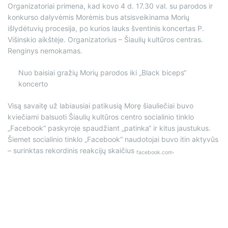
Organizatoriai primena, kad kovo 4 d. 17.30 val. su parodos ir
konkurso dalyvėmis Morėmis bus atsisveikinama Morių
išlydėtuvių procesija, po kurios lauks šventinis koncertas P.
Višinskio aikštėje. Organizatorius – Šiaulių kultūros centras.
Renginys nemokamas.
Nuo baisiai gražių Morių parodos iki „Black biceps“
koncerto
Visą savaitę už labiausiai patikusią Morę šiauliečiai buvo
kviečiami balsuoti Šiaulių kultūros centro socialinio tinklo
„Facebook“ paskyroje spaudžiant „patinka“ ir kitus jaustukus.
Šiemet socialinio tinklo „Facebook“ naudotojai buvo itin aktyvūs
– surinktas rekordinis reakcijų skaičius
.
facebook.com