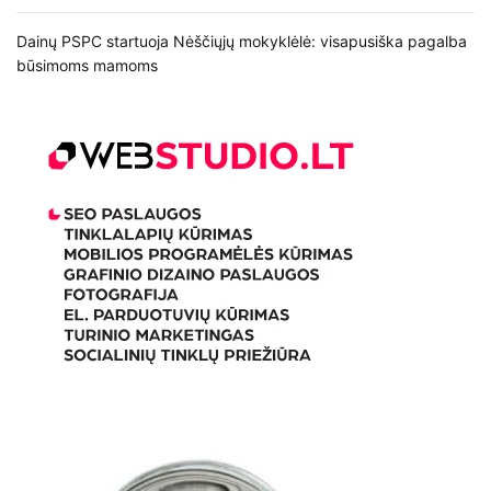
Dainų PSPC startuoja Nėščiųjų mokyklėlė: visapusiška pagalba
būsimoms mamoms