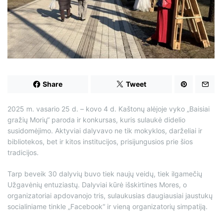
d
t
i
m
e
Share
Tweet
2025 m. vasario 25 d. – kovo 4 d. Kaštonų alėjoje vyko „Baisiai
gražių Morių“ paroda ir konkursas, kuris sulaukė didelio
susidomėjimo. Aktyviai dalyvavo ne tik mokyklos, darželiai ir
bibliotekos, bet ir kitos institucijos, prisijungusios prie šios
tradicijos.
Tarp beveik 30 dalyvių buvo tiek naujų veidų, tiek ilgamečių
Užgavėnių entuziastų. Dalyviai kūrė išskirtines Mores, o
organizatoriai apdovanojo tris, sulaukusias daugiausiai jaustukų
socialiniame tinkle „Facebook“ ir vieną organizatorių simpatiją.