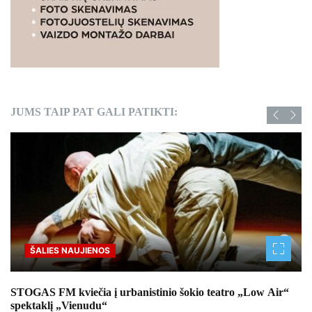
JUMS TAIP PAT GALI PATIKTI:
ŠALIES NAUJIENOS
STOGAS FM kviečia į urbanistinio šokio teatro „Low Air“
spektaklį „Vienudu“