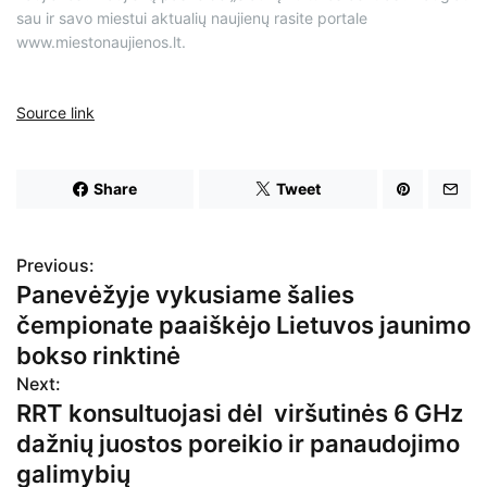
sau ir savo miestui aktualių naujienų rasite portale
www.miestonaujienos.lt.
Source link
Share
Tweet
Previous:
N
Panevėžyje vykusiame šalies
a
čempionate paaiškėjo Lietuvos jaunimo
v
bokso rinktinė
Next:
i
RRT konsultuojasi dėl viršutinės 6 GHz
g
dažnių juostos poreikio ir panaudojimo
galimybių
a