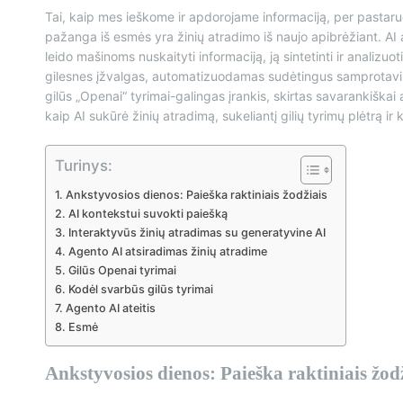
Tai, kaip mes ieškome ir apdorojame informaciją, per pastaruo
pažanga iš esmės yra žinių atradimo iš naujo apibrėžiant. AI 
leido mašinoms nuskaityti informaciją, ją sintetinti ir analizuoti
gilesnes įžvalgas, automatizuodamas sudėtingus samprotavimo
gilūs „Openai“ tyrimai-galingas įrankis, skirtas savarankiškai 
kaip AI sukūrė žinių atradimą, sukeliantį gilių tyrimų plėtrą ir k
Turinys:
Ankstyvosios dienos: Paieška raktiniais žodžiais
AI kontekstui suvokti paiešką
Interaktyvūs žinių atradimas su generatyvine AI
Agento AI atsiradimas žinių atradime
Gilūs Openai tyrimai
Kodėl svarbūs gilūs tyrimai
Agento AI ateitis
Esmė
Ankstyvosios dienos: Paieška raktiniais žod