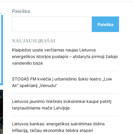
d
e
Paieška
Paieška
NAUJAUSI ĮRAŠAI
Klaipėdos uoste verčiamas naujas Lietuvos
energetikos istorijos puslapis – atidaryta pirmoji žaliojo
vandenilio bazė
STOGAS FM kviečia į urbanistinio šokio teatro „Low
Air“ spektaklį „Vienudu“
Lietuvos jaunimo rinktinės boksininkai kaupė patirtį
tarptautiniame mače Latvijoje
Lietuvos bankas: energetikos sukrėtimas didins
infliaciją, tačiau ekonomika tebėra atspari