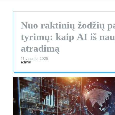
Nuo raktinių žodžių pa
tyrimų: kaip AI iš nau
atradimą
11 vasario, 2025
admin