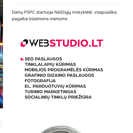
Dainų PSPC startuoja Nėščiųjų mokyklėlė: visapusiška
pagalba būsimoms mamoms