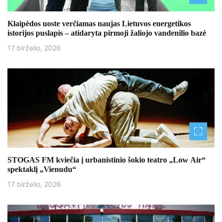
Klaipėdos uoste verčiamas naujas Lietuvos energetikos
istorijos puslapis – atidaryta pirmoji žaliojo vandenilio bazė
17 birželio, 2026
STOGAS FM kviečia į urbanistinio šokio teatro „Low Air“
spektaklį „Vienudu“
17 birželio, 2026