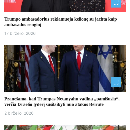
a
Trumpo ambasadorius reklamuoja kelionę su jachta kaip
t
ambasados ​​renginį
a
17 birželio, 2026
r
p
į
r
a
š
Pranešama, kad Trumpas Netanyahu vadina „pamišusiu“,
verčia Izraelio lyderį susilaikyti nuo atakos Beirute
ų
2 birželio, 2026