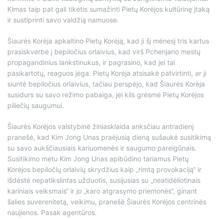
Kimas taip pat gali tikėtis sumažinti Pietų Korėjos kultūrinę įtaką
ir sustiprinti savo valdžią namuose.
Šiaurės Korėja apkaltino Pietų Korėją, kad ji šį mėnesį tris kartus
prasiskverbė į bepiločius orlaivius, kad virš Pchenjano mestų
propagandinius lankstinukus, ir pagrasino, kad jei tai
pasikartotų, reaguos jėga. Pietų Korėja atsisakė patvirtinti, ar ji
siuntė bepiločius orlaivius, tačiau perspėjo, kad Šiaurės Korėja
susidurs su savo režimo pabaiga, jei kils grėsmė Pietų Korėjos
piliečių saugumui.
Šiaurės Korėjos valstybinė žiniasklaida anksčiau antradienį
pranešė, kad Kim Jong Unas praėjusią dieną sušaukė susitikimą
su savo aukščiausiais kariuomenės ir saugumo pareigūnais.
Susitikimo metu Kim Jong Unas apibūdino tariamus Pietų
Korėjos bepiločių orlaivių skrydžius kaip „rimtą provokaciją“ ir
išdėstė nepatikslintas užduotis, susijusias su „neatidėliotinais
kariniais veiksmais“ ir jo „karo atgrasymo priemonės“, ginant
šalies suverenitetą, veikimu, pranešė Šiaurės Korėjos centrinės
naujienos. Pasak agentūros.