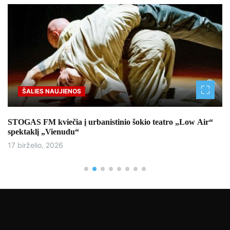
ŠALIES NAUJIENOS
STOGAS FM kviečia į urbanistinio šokio teatro „Low Air“
spektaklį „Vienudu“
17 birželio, 2026