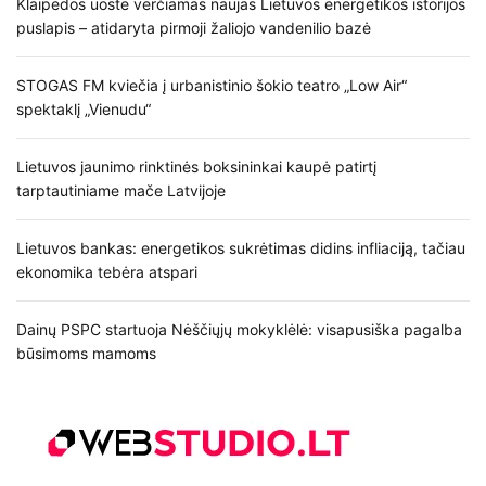
Klaipėdos uoste verčiamas naujas Lietuvos energetikos istorijos
puslapis – atidaryta pirmoji žaliojo vandenilio bazė
STOGAS FM kviečia į urbanistinio šokio teatro „Low Air“
spektaklį „Vienudu“
Lietuvos jaunimo rinktinės boksininkai kaupė patirtį
tarptautiniame mače Latvijoje
Lietuvos bankas: energetikos sukrėtimas didins infliaciją, tačiau
ekonomika tebėra atspari
Dainų PSPC startuoja Nėščiųjų mokyklėlė: visapusiška pagalba
būsimoms mamoms