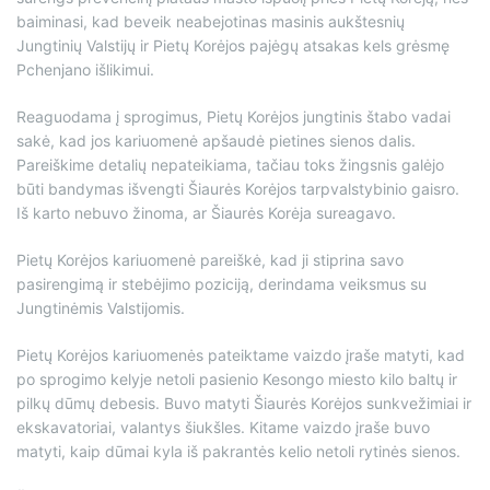
baiminasi, kad beveik neabejotinas masinis aukštesnių
Jungtinių Valstijų ir Pietų Korėjos pajėgų atsakas kels grėsmę
Pchenjano išlikimui.
Reaguodama į sprogimus, Pietų Korėjos jungtinis štabo vadai
sakė, kad jos kariuomenė apšaudė pietines sienos dalis.
Pareiškime detalių nepateikiama, tačiau toks žingsnis galėjo
būti bandymas išvengti Šiaurės Korėjos tarpvalstybinio gaisro.
Iš karto nebuvo žinoma, ar Šiaurės Korėja sureagavo.
Pietų Korėjos kariuomenė pareiškė, kad ji stiprina savo
pasirengimą ir stebėjimo poziciją, derindama veiksmus su
Jungtinėmis Valstijomis.
Pietų Korėjos kariuomenės pateiktame vaizdo įraše matyti, kad
po sprogimo kelyje netoli pasienio Kesongo miesto kilo baltų ir
pilkų dūmų debesis. Buvo matyti Šiaurės Korėjos sunkvežimiai ir
ekskavatoriai, valantys šiukšles. Kitame vaizdo įraše buvo
matyti, kaip dūmai kyla iš pakrantės kelio netoli rytinės sienos.