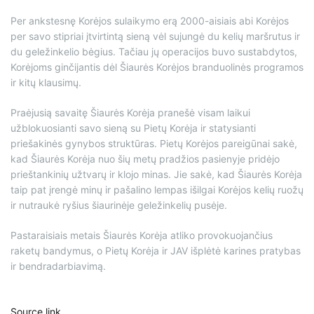
Per ankstesnę Korėjos sulaikymo erą 2000-aisiais abi Korėjos
per savo stipriai įtvirtintą sieną vėl sujungė du kelių maršrutus ir
du geležinkelio bėgius. Tačiau jų operacijos buvo sustabdytos,
Korėjoms ginčijantis dėl Šiaurės Korėjos branduolinės programos
ir kitų klausimų.
Praėjusią savaitę Šiaurės Korėja pranešė visam laikui
užblokuosianti savo sieną su Pietų Korėja ir statysianti
priešakinės gynybos struktūras. Pietų Korėjos pareigūnai sakė,
kad Šiaurės Korėja nuo šių metų pradžios pasienyje pridėjo
prieštankinių užtvarų ir klojo minas. Jie sakė, kad Šiaurės Korėja
taip pat įrengė minų ir pašalino lempas išilgai Korėjos kelių ruožų
ir nutraukė ryšius šiaurinėje geležinkelių pusėje.
Pastaraisiais metais Šiaurės Korėja atliko provokuojančius
raketų bandymus, o Pietų Korėja ir JAV išplėtė karines pratybas
ir bendradarbiavimą.
Source link