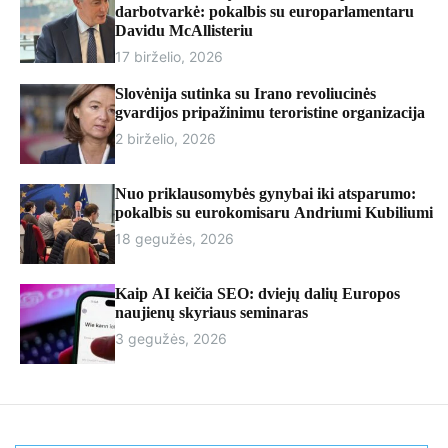
r
darbotvarkė: pokalbis su europarlamentaru
m
Davidu McAllisteriu
o
17 birželio, 2026
d
e
Slovėnija sutinka su Irano revoliucinės
gvardijos pripažinimu teroristine organizacija
2 birželio, 2026
Nuo priklausomybės gynybai iki atsparumo:
pokalbis su eurokomisaru Andriumi Kubiliumi
18 gegužės, 2026
Kaip AI keičia SEO: dviejų dalių Europos
naujienų skyriaus seminaras
3 gegužės, 2026