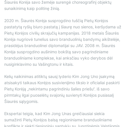
Šiaurės Korėja savo žemėje surengė choreografinį objektų
sunaikinimą kaip politinę žinią.
2020 m. Šiaurės Korėja susprogdino tuščią Pietų Korėjos
pastatytą ryšių biuro pastatą į šiaurę nuo sienos, keršydama už
Pietų Korėjos civilių skrajučių kampanijas. 2018 metais Šiaurės
Korėja nugriovė tunelius savo branduolinių bandymų aikštelėje,
prasidėjus branduolinei diplomatijai su JAV. 2008 m. Šiaurės
Korėja susprogdino aušinimo bokštą savo pagrindiniame
branduoliniame komplekse, kai anksčiau vyko derybos dėl
nusiginklavimo su Vašingtonu ir kitais.
Kelių naikinimas atitiktų sausį lyderio Kim Jong Uno įsakymą
atsisakyti taikaus Korėjos susivienijimo tikslo ir oficialiai paskirti
Pietų Korėją „nekintamu pagrindiniu šalies priešu“. iš savo
pirmtakų ilgai puoselėtų svajonių suvienyti Korėjos pusiasalį
Šiaurės sąlygomis.
Ekspertai teigia, kad Kim Jong Unas greičiausiai siekia
sumažinti Pietų Korėjos balsą regioniniame branduoliniame
konflikte ir siekti tiesioginių santykių su Jungtinėmis Valstijomis.