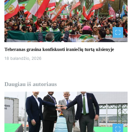
Teheranas grasina konfiskuoti iraniečių turtą užsienyje
18 balandžio, 2026
Daugiau iš autoriaus