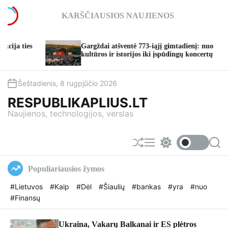
S
KARŠČIAUSIOS NAUJIENOS
k
i
p
Gargždai atšventė 773-iąjį gimtadienį: nuo
t
kultūros ir istorijos iki įspūdingų koncertų
t
o
c
o
Šeštadienis, 8 rugpjūčio 2026
n
RESPUBLIKAPLIUS.LT
t
Naujienos, technologijos, verslas
e
n
t
S
M
S
S
h
e
w
e
u
n
i
a
Populiariausios žymos
f
u
t
r
f
c
c
#Lietuvos
#Kaip
#Dėl
#Šiaulių
#bankas
#yra
#nuo
l
h
h
#Finansų
e
c
o
l
o
Ukraina, Vakarų Balkanai ir ES plėtros