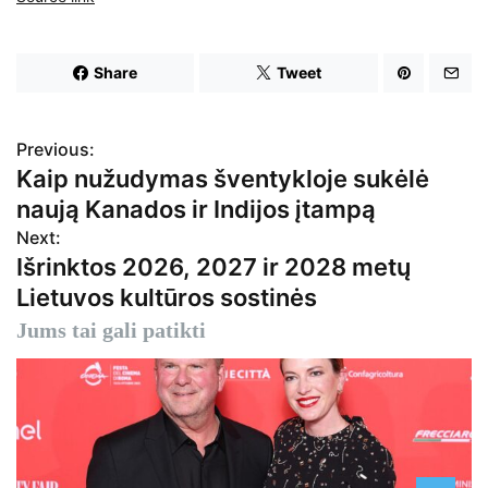
Share
Tweet
Previous:
N
Kaip nužudymas šventykloje sukėlė
a
naują Kanados ir Indijos įtampą
v
Next:
Išrinktos 2026, 2027 ir 2028 metų
i
Lietuvos kultūros sostinės
g
Jums tai gali patikti
a
c
i
j