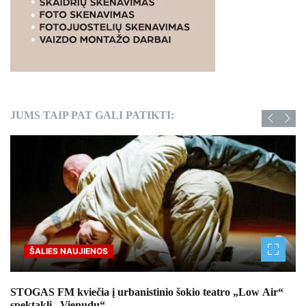
JUMS TAIP PAT GALI PATIKTI:
ŠALIES NAUJIENOS
STOGAS FM kviečia į urbanistinio šokio teatro „Low Air“
spektaklį „Vienudu“