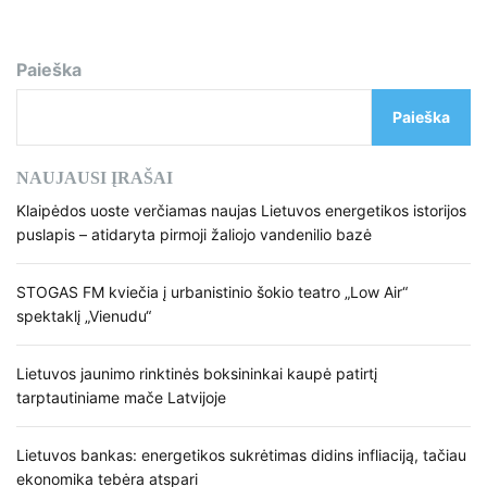
Paieška
Paieška
NAUJAUSI ĮRAŠAI
Klaipėdos uoste verčiamas naujas Lietuvos energetikos istorijos
puslapis – atidaryta pirmoji žaliojo vandenilio bazė
STOGAS FM kviečia į urbanistinio šokio teatro „Low Air“
spektaklį „Vienudu“
Lietuvos jaunimo rinktinės boksininkai kaupė patirtį
tarptautiniame mače Latvijoje
Lietuvos bankas: energetikos sukrėtimas didins infliaciją, tačiau
ekonomika tebėra atspari