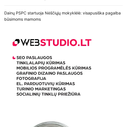
Dainų PSPC startuoja Nėščiųjų mokyklėlė: visapusiška pagalba
būsimoms mamoms