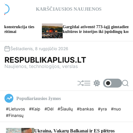
S
KARŠČIAUSIOS NAUJIENOS
k
i
p
ies
Gargždai atšventė 773-iąjį gimtadienį: nuo
t
kultūros ir istorijos iki įspūdingų koncertų
o
c
o
Šeštadienis, 8 rugpjūčio 2026
n
RESPUBLIKAPLIUS.LT
t
Naujienos, technologijos, verslas
e
n
t
S
M
S
S
h
e
w
e
u
n
i
a
Populiariausios žymos
f
u
t
r
f
c
c
#Lietuvos
#Kaip
#Dėl
#Šiaulių
#bankas
#yra
#nuo
l
h
h
#Finansų
e
c
o
l
o
Ukraina, Vakarų Balkanai ir ES plėtros