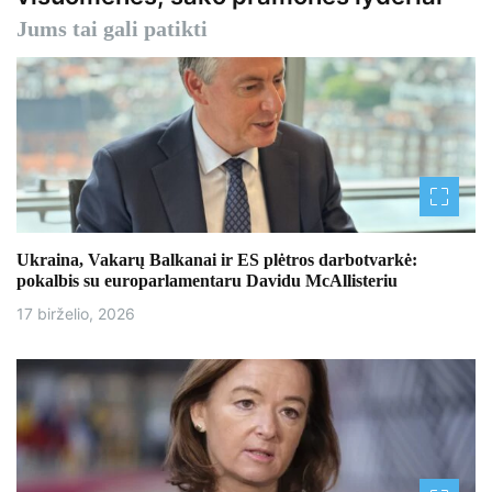
g
Jums tai gali patikti
a
c
i
j
a
Ukraina, Vakarų Balkanai ir ES plėtros darbotvarkė:
t
pokalbis su europarlamentaru Davidu McAllisteriu
a
17 birželio, 2026
r
p
į
r