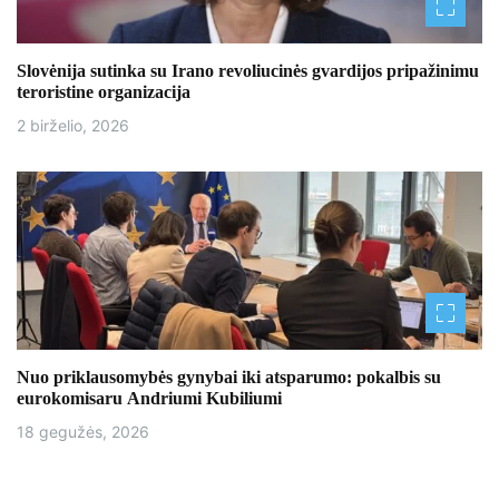
a
š
Slovėnija sutinka su Irano revoliucinės gvardijos pripažinimu
teroristine organizacija
ų
2 birželio, 2026
Nuo priklausomybės gynybai iki atsparumo: pokalbis su
eurokomisaru Andriumi Kubiliumi
18 gegužės, 2026