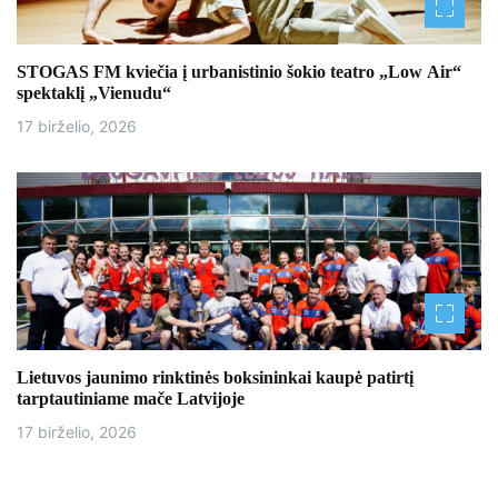
STOGAS FM kviečia į urbanistinio šokio teatro „Low Air“
spektaklį „Vienudu“
17 birželio, 2026
Lietuvos jaunimo rinktinės boksininkai kaupė patirtį
tarptautiniame mače Latvijoje
17 birželio, 2026