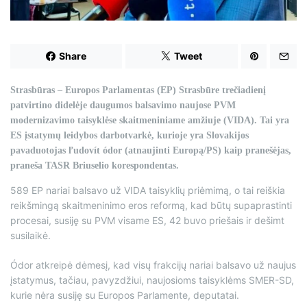
d
t
i
m
e
Share
Tweet
Strasbūras – Europos Parlamentas (EP) Strasbūre trečiadienį
patvirtino didelėje daugumos balsavimo naujose PVM
modernizavimo taisyklėse skaitmeniniame amžiuje (VIDA). Tai yra
ES įstatymų leidybos darbotvarkė, kurioje yra Slovakijos
pavaduotojas ľudovít ódor (atnaujinti Europą/PS) kaip pranešėjas,
praneša TASR Briuselio korespondentas.
589 EP nariai balsavo už VIDA taisyklių priėmimą, o tai reiškia
reikšmingą skaitmeninimo eros reformą, kad būtų supaprastinti
procesai, susiję su PVM visame ES, 42 buvo priešais ir dešimt
susilaikė.
Ódor atkreipė dėmesį, kad visų frakcijų nariai balsavo už naujus
įstatymus, tačiau, pavyzdžiui, naujosioms taisyklėms SMER-SD,
kurie nėra susiję su Europos Parlamente, deputatai.