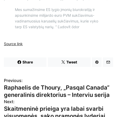
Mes sumažinsime ES lygio įmonių biurokratiją ir
apsunkinsime milijardo euro PVM sukčiavimus-
vadinamuosius karuselių sukčiavimus, kurie vyko
tarp ES valstybių narių. “ Ľudovít ódor
Source link
Share
Tweet
Previous:
N
Raphaelis de Thoury, „Pasqal Canada“
a
generalinis direktorius – Interviu serija
v
Next:
Skaitmeninė prieiga yra labai svarbi
i
visuomenės, sako pramonės lyderiai