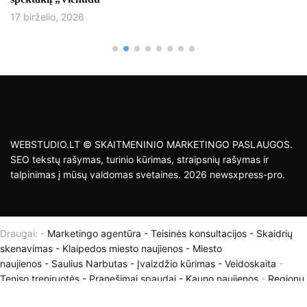
17 birželio, 2026
WEBSTUDIO.LT © SKAITMENINIO MARKETINGO PASLAUGOS.
SEO tekstų rašymas, turinio kūrimas, straipsnių rašymas ir
talpinimas į mūsų valdomas svetaines. 2026 newsxpress-pro.
Draugai: -
Marketingo agentūra
-
Teisinės konsultacijos
-
Skaidrių
skenavimas
-
Klaipedos miesto naujienos
-
Miesto
naujienos
-
Saulius Narbutas
-
Įvaizdžio kūrimas
-
Veidoskaita
-
Teniso treniruotės
- Pranešimai spaudai -
Kauno naujienos
-
Regionų
naujienos
-
Palangos naujienos