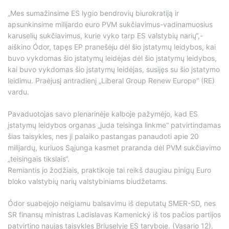
„Mes sumažinsime ES lygio bendrovių biurokratiją ir
apsunkinsime milijardo euro PVM sukčiavimus-vadinamuosius
karuselių sukčiavimus, kurie vyko tarp ES valstybių narių“,-
aiškino Ódor, tapęs EP pranešėju dėl šio įstatymų leidybos, kai
buvo vykdomas šio įstatymų leidėjas dėl šio įstatymų leidybos,
kai buvo vykdomas šio įstatymų leidėjas, susijęs su šio įstatymo
leidimu. Praėjusį antradienį „Liberal Group Renew Europe“ (RE)
vardu.
Pavaduotojas savo plenarinėje kalboje pažymėjo, kad ES
įstatymų leidybos organas „juda teisinga linkme“ patvirtindamas
šias taisykles, nes ji palaiko pastangas panaudoti apie 20
milijardų, kuriuos Sąjunga kasmet praranda dėl PVM sukčiavimo
„teisingais tikslais“.
Remiantis jo žodžiais, praktikoje tai reikš daugiau pinigų Euro
bloko valstybių narių valstybiniams biudžetams.
Ódor suabejojo ​​neigiamu balsavimu iš deputatų SMER-SD, nes
SR finansų ministras Ladislavas Kamenický iš tos pačios partijos
patvirtino naujas taisykles Briuselyje ES taryboje. (Vasario 12).