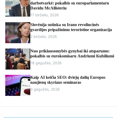
r
darbotvarkė: pokalbis su europarlamentaru
m
Davidu McAllisteriu
o
17 birželio, 2026
d
e
Slovėnija sutinka su Irano revoliucinės
gvardijos pripažinimu teroristine organizacija
2 birželio, 2026
Nuo priklausomybės gynybai iki atsparumo:
pokalbis su eurokomisaru Andriumi Kubiliumi
18 gegužės, 2026
Kaip AI keičia SEO: dviejų dalių Europos
naujienų skyriaus seminaras
3 gegužės, 2026