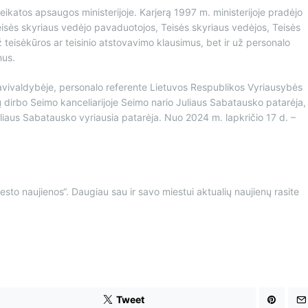
Sveikatos apsaugos ministerijoje. Karjerą 1997 m. ministerijoje pradėjo
Teisės skyriaus vedėjo pavaduotojos, Teisės skyriaus vedėjos, Teisės
teisėkūros ar teisinio atstovavimo klausimus, bet ir už personalo
mus.
o savivaldybėje, personalo referente Lietuvos Respublikos Vyriausybės
ų dirbo Seimo kanceliarijoje Seimo nario Juliaus Sabatausko patarėja,
iaus Sabatausko vyriausia patarėja. Nuo 2024 m. lapkričio 17 d. –
esto naujienos“. Daugiau sau ir savo miestui aktualių naujienų rasite
Tweet