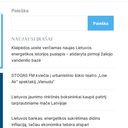
d
e
Paieška
Paieška
NAUJAUSI ĮRAŠAI
Klaipėdos uoste verčiamas naujas Lietuvos
energetikos istorijos puslapis – atidaryta pirmoji žaliojo
vandenilio bazė
STOGAS FM kviečia į urbanistinio šokio teatro „Low
Air“ spektaklį „Vienudu“
Lietuvos jaunimo rinktinės boksininkai kaupė patirtį
tarptautiniame mače Latvijoje
Lietuvos bankas: energetikos sukrėtimas didins
infliaciją, tačiau ekonomika tebėra atspari