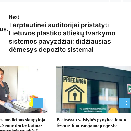
Next:
Tarptautinei auditorijai pristatyti
us.
Lietuvos plastiko atliekų tvarkymo
sistemos pavyzdžiai: didžiausias
dėmesys depozito sistemai
os medicinos slaugytoja
Pasirašyta valstybės gynybos fondo
 „Šiame darbe būtinas
lėšomis finansuojamo projekto
asmeninės savybės“