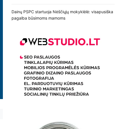
Dainų PSPC startuoja Nėščiųjų mokyklėlė: visapusiška
pagalba būsimoms mamoms