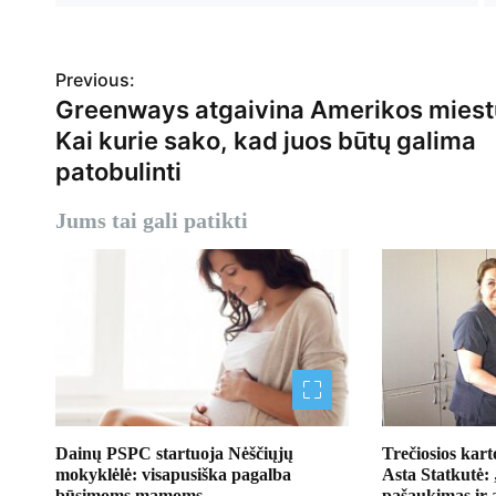
N
Previous:
Greenways atgaivina Amerikos miest
a
Kai kurie sako, kad juos būtų galima
v
patobulinti
i
Jums tai gali patikti
g
a
c
i
j
a
Dainų PSPC startuoja Nėščiųjų
Trečiosios kart
mokyklėlė: visapusiška pagalba
Asta Statkutė:
t
būsimoms mamoms
pašaukimas ir 