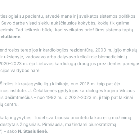
tiesiogiai su pacientu, atvedė mane ir į sveikatos sistemos politikos
. Savo darbe visad siekiu aukščiausios kokybės, kokią tik galima
nimis. Tad ieškosiu būdų, kad sveikatos priežiūros sistema taptų
Čelutkienė
.
ndrosios terapijos ir kardiologijos rezidentūrą. 2003 m. įgijo mokslų
 ir užsienyje, vadovavo arba dalyvavo keliolikoje biomedicininių
 2020–2023 m. ėjo Lietuvos kardiologų draugijos prezidentės pareiga
ijos valdybos narė.
ies ir kraujagyslių ligų klinikoje, nuo 2018 m. taip pat ėjo
os institute. J. Čelutkienės gydytojos kardiologės karjera Vilniaus
tris dešimtmečius – nuo 1992 m., o 2022–2023 m. ji taip pat laikinai
ų centrui.
atą ir gyvybes. Todėl svarbiausiu prioritetu laikau eilių mažinimą
ėstytais žingsniais. Pirmiausia, mažindami biurokratizmą,
s“, – sako
N. Stasiulienė
.