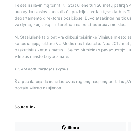
Teisės išsilavinimą turinti N. Stasiulienė turi 20 metų patirtį 
nuo vyriausiosios specialistės pozicijos, vėliau tęsė darbus 
departamento direktorės pozicijose. Buvo atsakinga ne tik už 
valdymą, kurį laiką – ir tarptautinio bendradarbiavimo klausi
N. Stasiulienė taip pat yra dirbusi teisininke Vilniaus miest
kanceliarijoje, lektore VU Medicinos fakultete. Nuo 2017 met
paskutinius keturis metus – Seimo pirmininko pavaduotojo Jul
Vilniaus miesto tarybos narė.
• SAM Komunikacijos skyrius
Šia publikacija dalinasi Lietuvos regionų naujienų portalas „Mi
portale Miesto naujienos.
Source link
Share