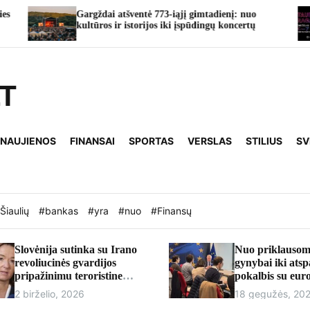
rgždai atšventė 773-iąjį gimtadienį: nuo
TAURO RAGA
tūros ir istorijos iki įspūdingų koncertų
taps vasaros
LT
 NAUJIENOS
FINANSAI
SPORTAS
VERSLAS
STILIUS
SV
Šiaulių
#bankas
#yra
#nuo
#Finansų
Slovėnija sutinka su Irano
Nuo priklausom
revoliucinės gvardijos
gynybai iki ats
pripažinimu teroristine
pokalbis su eu
organizacija
Andriumi Kubil
2 birželio, 2026
18 gegužės, 20