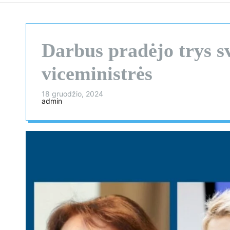
Darbus pradėjo trys s
viceministrės
18 gruodžio, 2024
admin