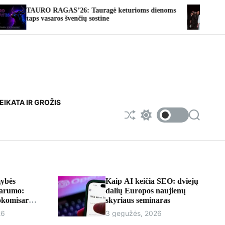
S’26: Tauragė keturioms dienoms
Fotoateljė | Miesto na
 švenčių sostine
EIKATA IR GROŽIS
S
S
S
h
w
e
u
i
a
f
t
r
f
c
c
l
h
h
e
c
o
ybės
Kaip AI keičia SEO: dviejų
l
parumo:
dalių Europos naujienų
o
rokomisaru
skyriaus seminaras
r
iumi
m
26
3 gegužės, 2026
o