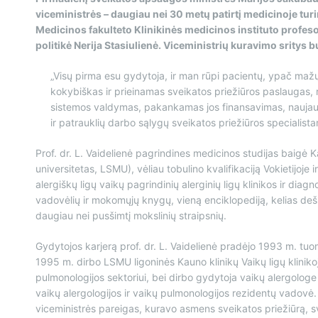
viceministrės – daugiau nei 30 metų patirtį medicinoje turin
Medicinos fakulteto Klinikinės medicinos instituto profeso
politikė Nerija Stasiulienė. Viceministrių kuravimo sritys b
„Visų pirma esu gydytoja, ir man rūpi pacientų, ypač mažųj
kokybiškas ir prieinamas sveikatos priežiūros paslaugas, 
sistemos valdymas, pakankamas jos finansavimas, naujaus
ir patrauklių darbo sąlygų sveikatos priežiūros specialis
Prof. dr. L. Vaidelienė pagrindines medicinos studijas baigė
universitetas, LSMU), vėliau tobulino kvalifikaciją Vokietijoje
alergiškų ligų vaikų pagrindinių alerginių ligų klinikos ir di
vadovėlių ir mokomųjų knygų, vieną enciklopediją, kelias deši
daugiau nei pusšimtį mokslinių straipsnių.
Gydytojos karjerą prof. dr. L. Vaidelienė pradėjo 1993 m. tuo
1995 m. dirbo LSMU ligoninės Kauno klinikų Vaikų ligų kliniko
pulmonologijos sektoriui, bei dirbo gydytoja vaikų alergologe
vaikų alergologijos ir vaikų pulmonologijos rezidentų vadov
viceministrės pareigas, kuravo asmens sveikatos priežiūrą, sve