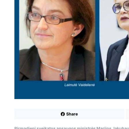
Share
Pirmadienį sveikatos apsaugos ministrės Marijos Jakuba