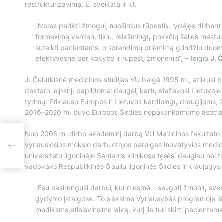
restruktūrizavimą, E. sveikatą ir kt.
„Noras padėti žmogui, nuoširdus rūpestis, lydėjęs dirbant 
formavimą vardan, tikiu, reikšmingų pokyčių šalies mastu
suteikti pacientams, o sprendimų priėmimą grindžiu duome
efektyvesnė per kokybę ir rūpestį žmonėmis“, – teigia
J. 
J. Čelutkienė medicinos studijas VU baigė 1995 m., atlikusi be
daktaro laipsnį, papildomai daugelį kartų stažavosi Lietuvoje
tyrimų. Priklauso Europos ir Lietuvos kardiologų draugijoms,
2016–2020 m. buvo Europos Širdies nepakankamumo asociac
Nuo 2006 m. dirbo akademinį darbą VU Medicinos fakulteto Šird
us.
vyriausiosios mokslo darbuotojos pareigas Inovatyvios medicin
universiteto ligoninėje Santaros klinikose tęsėsi daugiau nei 
vadovavo Respublikinės Šiaulių ligoninės Širdies ir kraujagysli
„Esu pasirengusi darbui, kurio esmė – saugoti žmonių sveik
gydymo įstaigose. To sieksime Vyriausybės programoje išd
medikams atlaisvinsime laiką, kurį jie turi skirti pacientam