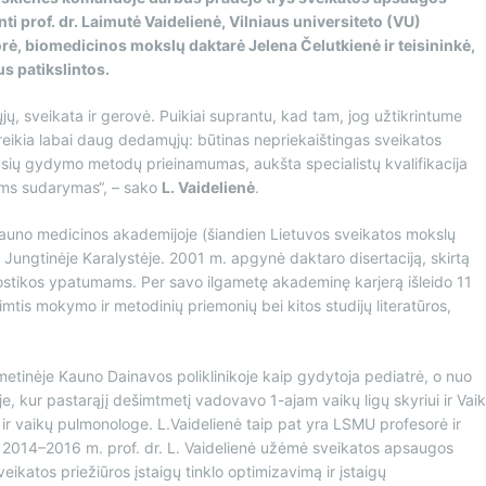
ti prof. dr. Laimutė Vaidelienė, Vilniaus universiteto (VU)
rė, biomedicinos mokslų daktarė Jelena Čelutkienė ir teisininkė,
us patikslintos.
ų, sveikata ir gerovė. Puikiai suprantu, kad tam, jog užtikrintume
reikia labai daug dedamųjų: būtinas nepriekaištingas sveikatos
ių gydymo metodų prieinamumas, aukšta specialistų kvalifikacija
tams sudarymas“, – sako
L. Vaidelienė
.
 Kauno medicinos akademijoje (šiandien Lietuvos sveikatos mokslų
 ir Jungtinėje Karalystėje. 2001 m. apgynė daktaro disertaciją, skirtą
agnostikos ypatumams. Per savo ilgametę akademinę karjerą išleido 11
mtis mokymo ir metodinių priemonių bei kitos studijų literatūros,
metinėje Kauno Dainavos poliklinikoje kaip gydytoja pediatrė, o nuo
je, kur pastarąjį dešimtmetį vadovavo 1-ajam vaikų ligų skyriui ir Vai
 ir vaikų pulmonologe. L.Vaidelienė taip pat yra LSMU profesorė ir
ė. 2014–2016 m. prof. dr. L. Vaidelienė užėmė sveikatos apsaugos
ikatos priežiūros įstaigų tinklo optimizavimą ir įstaigų