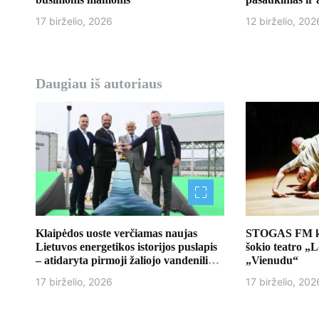
a
17 birželio, 2026
12 birželio, 202
r
p
Daugiau iš autoriaus
į
r
a
š
ų
Klaipėdos uoste verčiamas naujas
STOGAS FM kvi
Lietuvos energetikos istorijos puslapis
šokio teatro „
– atidaryta pirmoji žaliojo vandenilio
„Vienudu“
bazė
17 birželio, 2026
17 birželio, 202