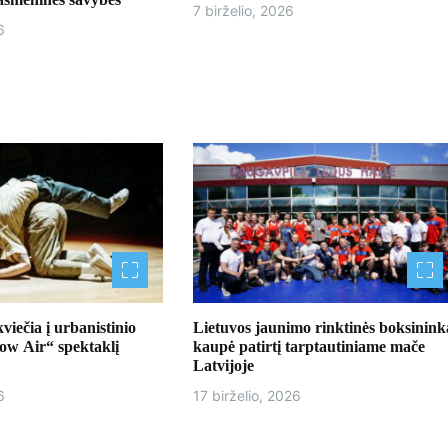
7 birželio, 2026
6
ečia į urbanistinio
Lietuvos jaunimo rinktinės boksinink
Low Air“ spektaklį
kaupė patirtį tarptautiniame mače
Latvijoje
6
17 birželio, 2026