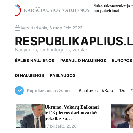
S
Pradedama A2 kelio viaduko rekonstrukcija ties
Ga
k
KARŠČIAUSIOS NAUJIENOS
Ukmerge: numatomi eismo pakeitimai
kul
i
p
Ketvirtadienis, 6 rugpjūčio 2026
t
o
RESPUBLIKAPLIUS.
c
o
Naujienos, technologijos, verslas
n
ŠALIES NAUJIENOS
PASAULIO NAUJIENOS
EUROPOS
t
e
n
DI NAUJIENOS
PASLAUGOS
t
#Lietuvos
#Kaip
#Dėl
#
Populiariausios žymos
Ukraina, Vakarų Balkanai
ir ES plėtros darbotvarkė:
pokalbis su
europarlamentaru Davidu
17 birželio, 2026
McAllisteriu