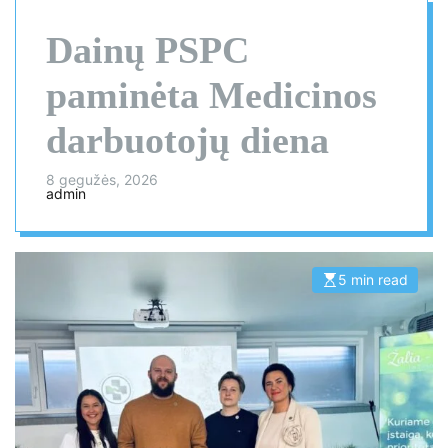
Dainų PSPC
paminėta Medicinos
darbuotojų diena
8 gegužės, 2026
admin
5 min read
E
s
t
i
m
a
t
e
d
r
e
a