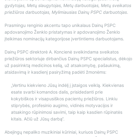
gydytojas, Metų slaugytojas, Metų darbuotojas, Metų sveikatos
priežiūros darbuotojas, Mylimiausias Dainų PSPC darbuotojas
.
Prasmingu renginio akcentu tapo unikalaus Dainų PSPC
apdovanojimo Ženklo pristatymas ir apdovanojimo Ženklo
įteikimas nominacijų kategorijose įvertintiems darbuotojams.
Dainų PSPC direktorė A. Koncienė sveikindama sveikatos
priežiūros sektoriuje dirbančius Dainų PSPC specialistus, dėkojo
už pasirinktą medicinos kelią, už atsakomybę, pašaukimą,
atsidavimą ir kasdienį pasiryžimą padėti žmonėms:
„Vertinu kiekvieno Jūsų indėlį į įstaigos veiklą. Kiekvienas
esate svarbi komandos dalis, prisidedanti prie
kokybiškos ir visapusiškos pacientų priežiūros. Linkiu
stiprybės, profesinio augimo, vidinės motyvacijos ir
atsakingo rūpinimosi savimi, taip kaip kasdien rūpinatės
kitais. Ačiū už Jūsų darbą“.
Abejingų nepaliko muzikiniai kūriniai, kuriuos Dainų PSPC