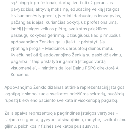
sąžiningą ir profesionalų darbą, įvertinti už geruosius
pavyzdžius, aktyvią mokslinę, edukacinę veiklą Įstaigos
ir visuomenės lygmeniu, įvertinti darbuotojus inovatyvias,
pažangias idėjas, kuriančias pokytį, už profesionalumą,
indėlį į Įstaigos veiklos plėtrą, sveikatos priežiūros
paslaugų kokybės gerinimą. Džiaugiuosi, kad pirmuosius
apdovanojimo Ženklus galiu įteikti ir pristatyti šia
ypatinga proga – Medicinos darbuotojų dienos metu.
Kviečiu nešioti šį apdovanojimo Ženklą su pasididžiavimu,
pagarba ir taip pristatyti ir garsinti Įstaigos vardą
visuomenėje“, – mintimis dalijosi Dainų PSPC direktorė A.
Koncienė.
Apdovanojimo Ženklo dizainas atitinka reprezentacinį Įstaigos
logotipą ir simbolizuoja sveikatos priežiūros sektorių, nuoširdų
rūpestį kiekvieno paciento sveikata ir visokeriopą pagalbą.
Žalia spalva reprezentuoja pagrindines Įstaigos vertybes –
siejama su gamta, gyvybe, atsinaujinimu, ramybe, sveikatinimu,
gijimu, psichikos ir fizinės sveikatos pusiausvyra.