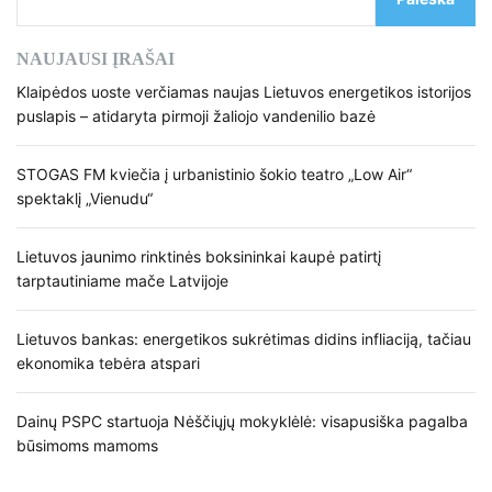
NAUJAUSI ĮRAŠAI
Klaipėdos uoste verčiamas naujas Lietuvos energetikos istorijos
puslapis – atidaryta pirmoji žaliojo vandenilio bazė
STOGAS FM kviečia į urbanistinio šokio teatro „Low Air“
spektaklį „Vienudu“
Lietuvos jaunimo rinktinės boksininkai kaupė patirtį
tarptautiniame mače Latvijoje
Lietuvos bankas: energetikos sukrėtimas didins infliaciją, tačiau
ekonomika tebėra atspari
Dainų PSPC startuoja Nėščiųjų mokyklėlė: visapusiška pagalba
būsimoms mamoms