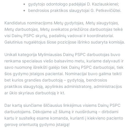
gydytojo odontologo padėjėjai D. Kazlauskienei;
bendrosios praktikos slaugytojai G. Petkevičiūtei.
Kandidatus nominacijoms
Metų gydytojas, Metų slaugytojas,
Metų darbuotojas, Metų sveikatos priežiūros darbuotojas
teikė
visi Dainų PSPC skyrių, padalinių vadovai ir koordinatoriai.
Galutinius nugalėtojus šiose pozicijose išrinko sudaryta komisija.
Unikali kategorija Mylimiausias Dainų PSPC darbuotojas buvo
renkama specialaus viešo balsavimo metu, kuriame dalyvauti ir
savo nuomonę išreikšti galėjo tiek Dainų PSPC darbuotojai, tiek
šios gydymo įstaigos pacientai. Nominacijai buvo galima teikti
bet kurios grandies darbuotoją – gydytoją, bendrosios
praktikos slaugytoją, apylinkės administratorę, administracijos
ar ūkio skyriaus darbuotoją ir kt.
Dar kartą siunčiame šilčiausius linkėjimus visiems Dainų PSPC
darbuotojams. Dėkojame už šilumą ir nuoširdumą – dirbdami
kartu ir susitelkę esame komanda, kurianti į kiekvieno paciento
gerovę orientuotą gydymo įstaigą!