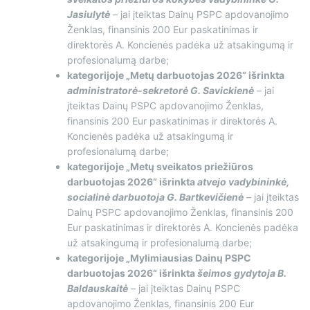
Jasiulytė
– jai įteiktas Dainų PSPC apdovanojimo
Ženklas, finansinis 200 Eur paskatinimas ir
direktorės A. Koncienės padėka už atsakingumą ir
profesionalumą darbe;
kategorijoje „Metų darbuotojas 2026“ išrinkta
administratorė-sekretorė G. Savickienė
– jai
įteiktas Dainų PSPC apdovanojimo Ženklas,
finansinis 200 Eur paskatinimas ir direktorės A.
Koncienės padėka už atsakingumą ir
profesionalumą darbe;
kategorijoje „Metų sveikatos priežiūros
darbuotojas 2026“ išrinkta
atvejo vadybininkė,
socialinė darbuotoja G. Bartkevičienė
– jai įteiktas
Dainų PSPC apdovanojimo Ženklas, finansinis 200
Eur paskatinimas ir direktorės A. Koncienės padėka
už atsakingumą ir profesionalumą darbe;
kategorijoje „Mylimiausias Dainų PSPC
darbuotojas 2026“ išrinkta
šeimos gydytoja B.
Baldauskaitė
– jai įteiktas Dainų PSPC
apdovanojimo Ženklas, finansinis 200 Eur