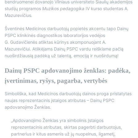
bendruomenei dovanojo Vilniaus universiteto Šiaulių akademijos
studijų programos
Muzikos pedagogika
IV kurso studentas A.
Mazurevičius.
Šventinės Medicinos darbuotojų popietės akcentu tapo Dainų
PSPC klinikinės diagnostikos laboratorijos vedėjos
G. Gudavičienės atliktas kūrinys akomponuojant A.
Mazurevičiui. Atlikėjams Dainų PSPC vardu reiškiame pačią
nuoširdžiausią padėką už talentą, emociją ir nuoširdumą!
Dainų PSPC apdovanojimo ženklas: padėka,
įvertinimas, ryšys, pagarba, vertybės
Simboliška, kad Medicinos darbuotojų dainos proga pristatytas
naujas reprezentacinis įstaigos atributas – Dainų PSPC
apdovanojimo Ženklas.
„Apdovanojimo Ženklas yra simbolinis Įstaigos
reprezentacinis atributas, skirtas pagerbti darbuotojus,
partnerius ir kitus asmenis už jų nuopelnus, ilgametį,