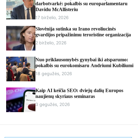
r
darbotvarkė: pokalbis su europarlamentaru
m
Davidu McAllisteriu
o
17 birželio, 2026
d
e
Slovėnija sutinka su Irano revoliucinės
gvardijos pripažinimu teroristine organizacija
2 birželio, 2026
Nuo priklausomybės gynybai iki atsparumo:
pokalbis su eurokomisaru Andriumi Kubiliumi
18 gegužės, 2026
Kaip AI keičia SEO: dviejų dalių Europos
naujienų skyriaus seminaras
3 gegužės, 2026