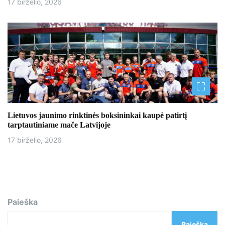
17 birželio, 2026
Lietuvos jaunimo rinktinės boksininkai kaupė patirtį
tarptautiniame mače Latvijoje
17 birželio, 2026
Paieška
Paieška