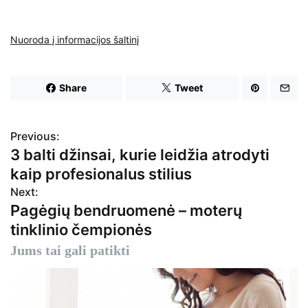
Nuoroda į informacijos šaltinį
Share
Tweet
Previous:
N
3 balti džinsai, kurie leidžia atrodyti
a
kaip profesionalus stilius
v
Next:
Pagėgių bendruomenė – moterų
i
tinklinio čempionės
g
Jums tai gali patikti
a
c