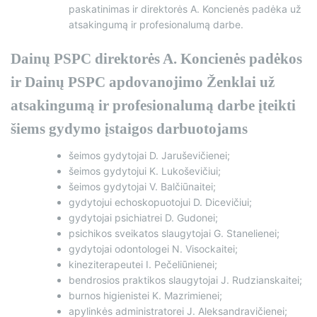
paskatinimas ir direktorės A. Koncienės padėka už
atsakingumą ir profesionalumą darbe.
Dainų PSPC direktorės A. Koncienės padėkos
ir Dainų PSPC apdovanojimo Ženklai už
atsakingumą ir profesionalumą darbe įteikti
šiems gydymo įstaigos darbuotojams
šeimos gydytojai D. Jaruševičienei;
šeimos gydytojui K. Lukoševičiui;
šeimos gydytojai V. Balčiūnaitei;
gydytojui echoskopuotojui D. Dicevičiui;
gydytojai psichiatrei D. Gudonei;
psichikos sveikatos slaugytojai G. Stanelienei;
gydytojai odontologei N. Visockaitei;
kineziterapeutei I. Pečeliūnienei;
bendrosios praktikos slaugytojai J. Rudzianskaitei;
burnos higienistei K. Mazrimienei;
apylinkės administratorei J. Aleksandravičienei;