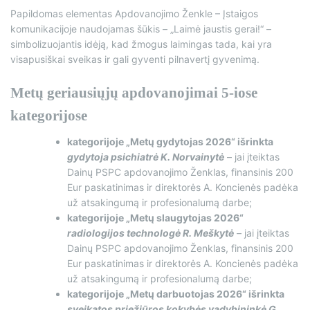
Papildomas elementas Apdovanojimo Ženkle – Įstaigos
komunikacijoje naudojamas šūkis – „Laimė jaustis gerai!“ –
simbolizuojantis idėją, kad žmogus laimingas tada, kai yra
visapusiškai sveikas ir gali gyventi pilnavertį gyvenimą.
Metų geriausiųjų apdovanojimai 5-iose
kategorijose
kategorijoje „Metų gydytojas 2026“ išrinkta
gydytoja psichiatrė K. Norvainytė
– jai įteiktas
Dainų PSPC apdovanojimo Ženklas, finansinis 200
Eur paskatinimas ir direktorės A. Koncienės padėka
už atsakingumą ir profesionalumą darbe;
kategorijoje „Metų slaugytojas 2026“
radiologijos technologė R. Meškytė
– jai įteiktas
Dainų PSPC apdovanojimo Ženklas, finansinis 200
Eur paskatinimas ir direktorės A. Koncienės padėka
už atsakingumą ir profesionalumą darbe;
kategorijoje „Metų darbuotojas 2026“ išrinkta
sveikatos priežiūros kokybės vadybininkė G.