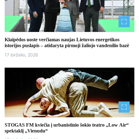
Klaipėdos uoste verčiamas naujas Lietuvos energetikos
istorijos puslapis – atidaryta pirmoji žaliojo vandenilio bazė
17 birželio, 2026
STOGAS FM kviečia į urbanistinio šokio teatro „Low Air“
spektaklį „Vienudu“