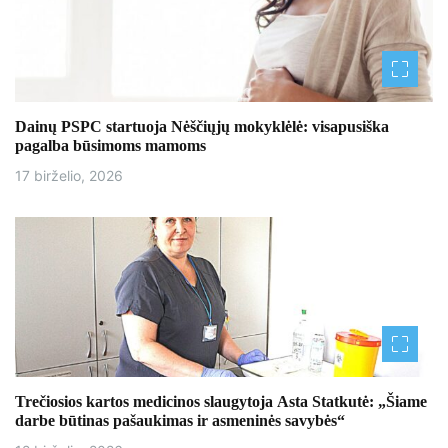
i
j
a
Dainų PSPC startuoja Nėščiųjų mokyklėlė: visapusiška
t
pagalba būsimoms mamoms
a
17 birželio, 2026
r
p
į
r
a
š
Trečiosios kartos medicinos slaugytoja Asta Statkutė: „Šiame
darbe būtinas pašaukimas ir asmeninės savybės“
ų