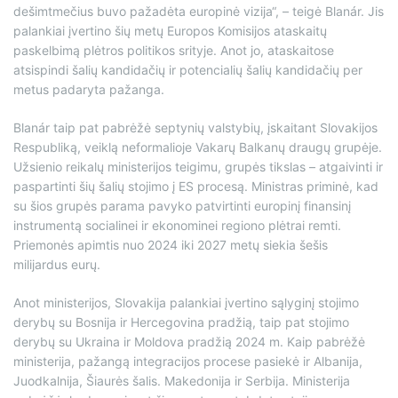
dešimtmečius buvo pažadėta europinė vizija“, – teigė Blanár. Jis
palankiai įvertino šių metų Europos Komisijos ataskaitų
paskelbimą plėtros politikos srityje. Anot jo, ataskaitose
atsispindi šalių kandidačių ir potencialių šalių kandidačių per
metus padaryta pažanga.
Blanár taip pat pabrėžė septynių valstybių, įskaitant Slovakijos
Respubliką, veiklą neformalioje Vakarų Balkanų draugų grupėje.
Užsienio reikalų ministerijos teigimu, grupės tikslas – atgaivinti ir
paspartinti šių šalių stojimo į ES procesą. Ministras priminė, kad
su šios grupės parama pavyko patvirtinti europinį finansinį
instrumentą socialinei ir ekonominei regiono plėtrai remti.
Priemonės apimtis nuo 2024 iki 2027 metų siekia šešis
milijardus eurų.
Anot ministerijos, Slovakija palankiai įvertino sąlyginį stojimo
derybų su Bosnija ir Hercegovina pradžią, taip pat stojimo
derybų su Ukraina ir Moldova pradžią 2024 m. Kaip pabrėžė
ministerija, pažangą integracijos procese pasiekė ir Albanija,
Juodkalnija, Šiaurės šalis. Makedonija ir Serbija. Ministerija