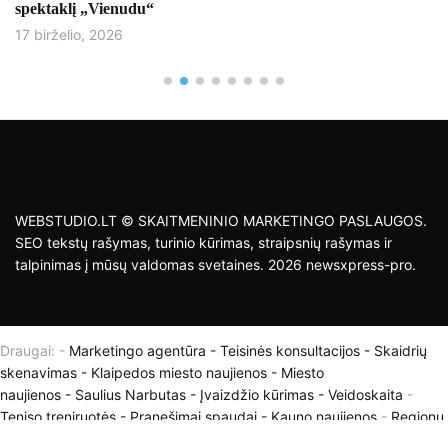
tarptautiniame mače Latvijoje
17 birželio, 2026
WEBSTUDIO.LT © SKAITMENINIO MARKETINGO PASLAUGOS.
SEO tekstų rašymas, turinio kūrimas, straipsnių rašymas ir
talpinimas į mūsų valdomas svetaines. 2026 newsxpress-pro.
Draugai: -
Marketingo agentūra
-
Teisinės konsultacijos
-
Skaidrių
skenavimas
-
Klaipedos miesto naujienos
-
Miesto
naujienos
-
Saulius Narbutas
-
Įvaizdžio kūrimas
-
Veidoskaita
-
Teniso treniruotės
- Pranešimai spaudai -
Kauno naujienos
-
Regionų
naujienos
-
Palangos naujienos