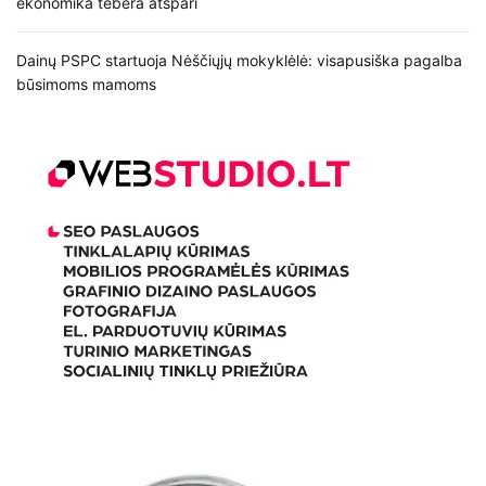
ekonomika tebėra atspari
Dainų PSPC startuoja Nėščiųjų mokyklėlė: visapusiška pagalba
būsimoms mamoms