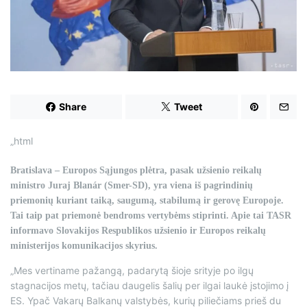
d
t
i
m
e
Share
Tweet
„html
Bratislava – Europos Sąjungos plėtra, pasak užsienio reikalų
ministro Juraj Blanár (Smer-SD), yra viena iš pagrindinių
priemonių kuriant taiką, saugumą, stabilumą ir gerovę Europoje.
Tai taip pat priemonė bendroms vertybėms stiprinti. Apie tai TASR
informavo Slovakijos Respublikos užsienio ir Europos reikalų
ministerijos komunikacijos skyrius.
„Mes vertiname pažangą, padarytą šioje srityje po ilgų
stagnacijos metų, tačiau daugelis šalių per ilgai laukė įstojimo į
ES. Ypač Vakarų Balkanų valstybės, kurių piliečiams prieš du