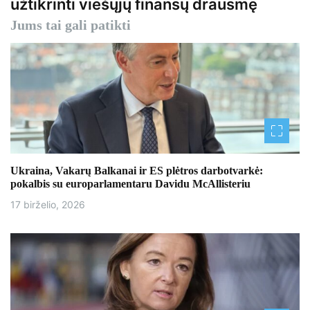
užtikrinti viešųjų finansų drausmę
a
Jums tai gali patikti
c
i
j
a
t
a
Ukraina, Vakarų Balkanai ir ES plėtros darbotvarkė:
pokalbis su europarlamentaru Davidu McAllisteriu
r
17 birželio, 2026
p
į
r
a