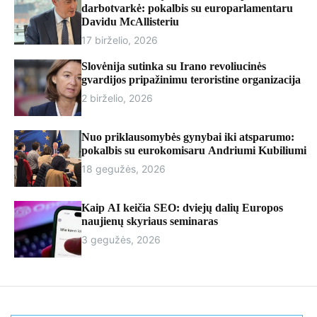
r
darbotvarkė: pokalbis su europarlamentaru
m
Davidu McAllisteriu
o
17 birželio, 2026
d
e
Slovėnija sutinka su Irano revoliucinės
gvardijos pripažinimu teroristine organizacija
2 birželio, 2026
Nuo priklausomybės gynybai iki atsparumo:
pokalbis su eurokomisaru Andriumi Kubiliumi
18 gegužės, 2026
Kaip AI keičia SEO: dviejų dalių Europos
naujienų skyriaus seminaras
3 gegužės, 2026