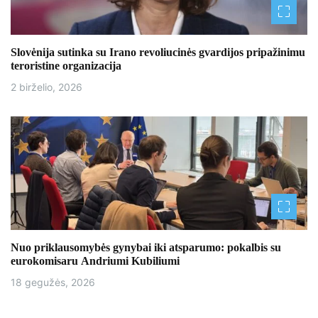
š
ų
Slovėnija sutinka su Irano revoliucinės gvardijos pripažinimu
teroristine organizacija
2 birželio, 2026
Nuo priklausomybės gynybai iki atsparumo: pokalbis su
eurokomisaru Andriumi Kubiliumi
18 gegužės, 2026