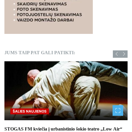
JUMS TAIP PAT GALI PATIKTI:
Sportas
 „Low Air“
Lietuvos jaunimo rinktinės boksininkai kaupė pati