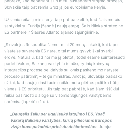
pabrėžė, kad nepaisant šiuo metu sustabdyto stojimo proceso,
Slovakija taip pat remia Gruziją jos europiniame kelyje.
Užsienio reikalų ministerija taip pat paskelbė, kad šiais metais
santykiai su Turkija įžengė į naują etapą. Šalis išlieka strategine
ES partnere ir Šiaurės Atlanto aljanso sąjungininke.
„Slovakijos Respublika šiemet mini 20 metų sukaktį, kai tapo
visateise suverenia ES nare, o tai mums gyvybiškai svarbi
erdvė. Natūralu, kad norime ją plėtoti, todėl esame suinteresuoti
padėti Vakarų Balkanų valstybių ir mūsų rytinių kaimynų
integracijos procese bei dalytis su jomis pasirengimo narystei
proceso patirtimi“, – teigė ministras. Anot jo, Slovakija pasisako
už tai, kad naujojo institucinio ciklo metu plėtros politika būtų
vienas iš ES prioritetų. Jis taip pat pabrėžė, kad šiam iššūkiui
reikia pasiruošti dialoge su visomis Sąjungos valstybėmis
narėmis. (lapkričio 1 d.).
„Daugelis šalių per ilgai laukė įstojimo į ES. Ypač
Vakarų Balkanų valstybės, kurių piliečiams Europos
vizija buvo pažadėta prieš du dešimtmečius.
Jurajus