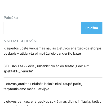
Paieška
Paieška
NAUJAUSI ĮRAŠAI
Klaipėdos uoste verčiamas naujas Lietuvos energetikos istorijos
puslapis – atidaryta pirmoji žaliojo vandenilio bazė
STOGAS FM kviečia į urbanistinio šokio teatro „Low Air“
spektaklį „Vienudu“
Lietuvos jaunimo rinktinės boksininkai kaupė patirtį
tarptautiniame mače Latvijoje
Lietuvos bankas: energetikos sukrėtimas didins infliaciją, tačiau