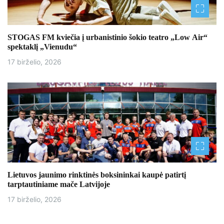
STOGAS FM kviečia į urbanistinio šokio teatro „Low Air“
spektaklį „Vienudu“
17 birželio, 2026
Lietuvos jaunimo rinktinės boksininkai kaupė patirtį
tarptautiniame mače Latvijoje
17 birželio, 2026