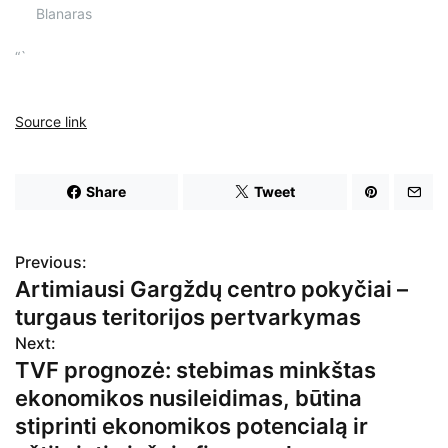
Blanaras
“`
Source link
Share
Tweet
Previous:
N
Artimiausi Gargždų centro pokyčiai –
a
turgaus teritorijos pertvarkymas
v
Next:
TVF prognozė: stebimas minkštas
i
ekonomikos nusileidimas, būtina
g
stiprinti ekonomikos potencialą ir