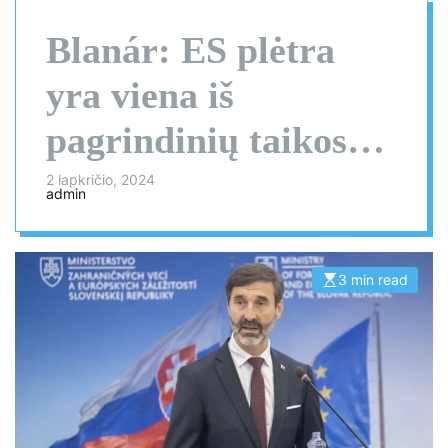
Blanár: ES plėtra
yra viena iš
pagrindinių taikos
kūrimo priemonių
2 lapkričio, 2024
admin
3 min read
E
s
t
i
m
a
t
e
d
r
e
a