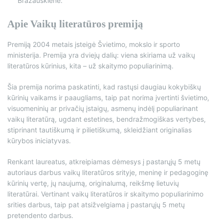
Brazauskienė.
Apie Vaikų literatūros premiją
Premiją 2004 metais įsteigė Švietimo, mokslo ir sporto
ministerija. Premija yra dviejų dalių: viena skiriama už vaikų
literatūros kūrinius, kita – už skaitymo populiarinimą.
Šia premija norima paskatinti, kad rastųsi daugiau kokybiškų
kūrinių vaikams ir paaugliams, taip pat norima įvertinti švietimo,
visuomeninių ar privačių įstaigų, asmenų indėlį populiarinant
vaikų literatūrą, ugdant estetines, bendražmogiškas vertybes,
stiprinant tautiškumą ir pilietiškumą, skleidžiant originalias
kūrybos iniciatyvas.
Renkant laureatus, atkreipiamas dėmesys į pastarųjų 5 metų
autoriaus darbus vaikų literatūros srityje, meninę ir pedagoginę
kūrinių vertę, jų naujumą, originalumą, reikšmę lietuvių
literatūrai. Vertinant vaikų literatūros ir skaitymo populiarinimo
srities darbus, taip pat atsižvelgiama į pastarųjų 5 metų
pretendento darbus.