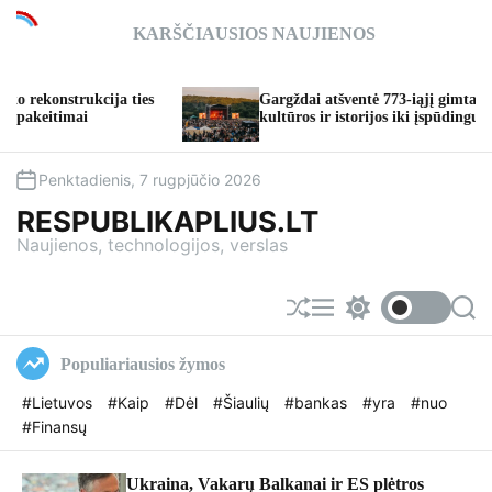
S
KARŠČIAUSIOS NAUJIENOS
k
i
p
 ties
Gargždai atšventė 773-iąjį gimtadienį: nuo
t
kultūros ir istorijos iki įspūdingų koncertų
o
c
o
Penktadienis, 7 rugpjūčio 2026
n
RESPUBLIKAPLIUS.LT
t
Naujienos, technologijos, verslas
e
n
t
S
M
S
S
h
e
w
e
u
n
i
a
Populiariausios žymos
f
u
t
r
f
c
c
#Lietuvos
#Kaip
#Dėl
#Šiaulių
#bankas
#yra
#nuo
l
h
h
#Finansų
e
c
o
l
o
Ukraina, Vakarų Balkanai ir ES plėtros