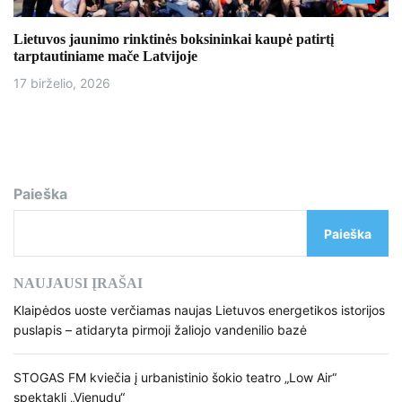
Lietuvos jaunimo rinktinės boksininkai kaupė patirtį
tarptautiniame mače Latvijoje
17 birželio, 2026
Paieška
Paieška
NAUJAUSI ĮRAŠAI
Klaipėdos uoste verčiamas naujas Lietuvos energetikos istorijos
puslapis – atidaryta pirmoji žaliojo vandenilio bazė
STOGAS FM kviečia į urbanistinio šokio teatro „Low Air“
spektaklį „Vienudu“