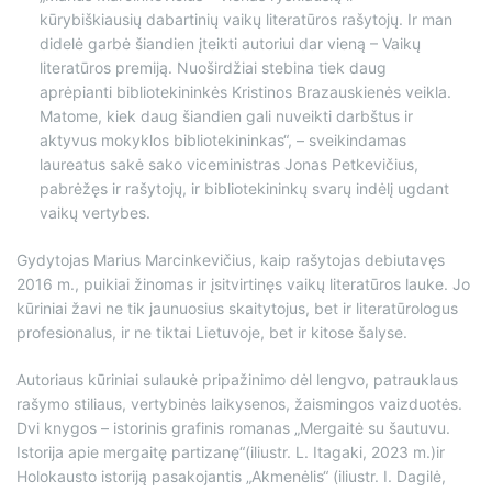
kūrybiškiausių dabartinių vaikų literatūros rašytojų. Ir man
didelė garbė šiandien įteikti autoriui dar vieną – Vaikų
literatūros premiją. Nuoširdžiai stebina tiek daug
aprėpianti bibliotekininkės Kristinos Brazauskienės veikla.
Matome, kiek daug šiandien gali nuveikti darbštus ir
aktyvus mokyklos bibliotekininkas“, – sveikindamas
laureatus sakė sako viceministras Jonas Petkevičius,
pabrėžęs ir rašytojų, ir bibliotekininkų svarų indėlį ugdant
vaikų vertybes.
Gydytojas Marius Marcinkevičius, kaip rašytojas debiutavęs
2016 m., puikiai žinomas ir įsitvirtinęs vaikų literatūros lauke. Jo
kūriniai žavi ne tik jaunuosius skaitytojus, bet ir literatūrologus
profesionalus, ir ne tiktai Lietuvoje, bet ir kitose šalyse.
Autoriaus kūriniai sulaukė pripažinimo dėl lengvo, patrauklaus
rašymo stiliaus, vertybinės laikysenos, žaismingos vaizduotės.
Dvi knygos – istorinis grafinis romanas „Mergaitė su šautuvu.
Istorija apie mergaitę partizanę“(iliustr. L. Itagaki, 2023 m.)ir
Holokausto istoriją pasakojantis „Akmenėlis“ (iliustr. I. Dagilė,