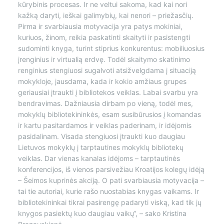
kūrybinis procesas. Ir ne veltui sakoma, kad kai nori
kažką daryti, ieškai galimybių, kai nenori – priežasčių.
Pirma ir svarbiausia motyvacija yra patys mokiniai,
kuriuos, žinom, reikia paskatinti skaityti ir pasistengti
sudominti knyga, turint stiprius konkurentus: mobiliuosius
įrenginius ir virtualią erdvę. Todėl skaitymo skatinimo
renginius stengiuosi sugalvoti atsižvelgdama į situaciją
mokykloje, jausdama, kada ir kokio amžiaus grupes
geriausiai įtraukti į bibliotekos veiklas. Labai svarbu yra
bendravimas. Dažniausia dirbam po vieną, todėl mes,
mokyklų bibliotekininkės, esam susibūrusios į komandas
ir kartu pasitardamos ir veiklas paderinam, ir idėjomis
pasidalinam. Visada stengiuosi įtraukti kuo daugiau
Lietuvos mokyklų į tarptautines mokyklų bibliotekų
veiklas. Dar vienas kanalas idėjoms – tarptautinės
konferencijos, iš vienos parsivežiau Kroatijos kolegų idėją
– Šeimos kuprinės akciją. O pati svarbiausia motyvacija –
tai tie autoriai, kurie rašo nuostabias knygas vaikams. Ir
bibliotekininkai tikrai pasirengę padaryti viską, kad tik jų
knygos pasiektų kuo daugiau vaikų“, – sako Kristina