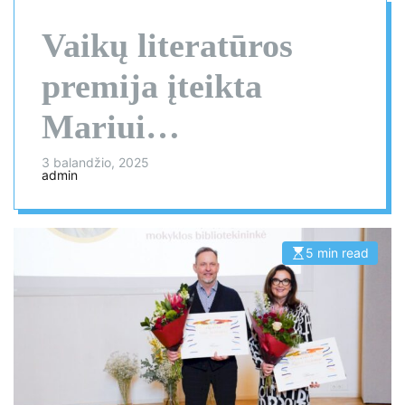
Vaikų literatūros
premija įteikta
Mariui
Marcinkevičiui ir
3 balandžio, 2025
admin
bibliotekininkei
Kristinai
5 min read
E
s
Brazauskienei
t
i
m
a
t
e
d
r
e
a