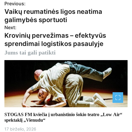
Previous:
N
Vaikų reumatinės ligos neatima
a
galimybės sportuoti
v
Next:
Krovinių pervežimas – efektyvūs
i
sprendimai logistikos pasaulyje
g
Jums tai gali patikti
a
c
i
j
a
STOGAS FM kviečia į urbanistinio šokio teatro „Low Air“
t
spektaklį „Vienudu“
a
17 birželio, 2026