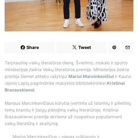
d
t
i
m
e
Share
Tweet
Tarptautinę vaikų literatūros dieną, Švietimo, mokslo ir sporto
ministerijoje įteikta Vaikų literatūros premija. Ministerijos įteikta
premija šiemet atiteko rašytojui
Mariui Marcinkevičiui
ir Kauno
rajono Lapių pagrindinės mokyklos bibliotekininkei
Kristinai
Brazauskienei
.
Mariaus Marcinkevičiaus kūryba įvertinta už istorinių ir pilietinių
temų brandų ir įtaigų plėtojimą vaikų literatūroje, Kristinai
Brazauskienei premija skiriama už nuopelnus populiarinant
vaikų literatūrą ir skaitymą.
„Marius Marcinkevičius – vienas ryškiausių ir