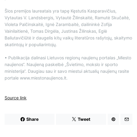
Šios premijos laureatais yra tapę Kęstutis Kasparavičius,
Vytautas V. Landsbergis, Vytautė Žilinskaitė, Ramutė Skučaitė,
Violeta Palčinskaitė, Ignė Zarambaitė, dailininkė Zofija
Vainilaitienė, Tomas Dirgėla, Justinas Žilinskas, Eglė
Baliutavičiūtė ir daugelis kitų vaikų literatūros rašytojų, skaitymo
skatintojų ir populiarintojų.
• Publikacija dalinasi Lietuvos regionų naujienų portalas „Miesto
naujienos“. Naujieną paskelbė „Švietimo, mokslo ir sporto
ministerija“. Daugiau sau ir savo miestui aktualių naujienų rasite
portale www.miestonaujienos.lt.
Source link
Share
Tweet