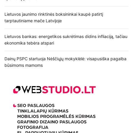
Lietuvos jaunimo rinktinės boksininkai kaupė patirtį
tarptautiniame mače Latvijoje
Lietuvos bankas: energetikos sukrėtimas didins infliaciją, tačiau
ekonomika tebėra atspari
Dainų PSPC startuoja Nėščiųjų mokyklėlė: visapusiška pagalba
būsimoms mamoms