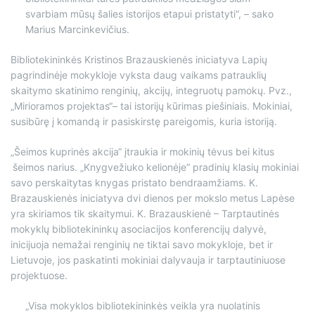
svarbiam mūsų šalies istorijos etapui pristatyti“, – sako
Marius Marcinkevičius.
Bibliotekininkės Kristinos Brazauskienės iniciatyva Lapių
pagrindinėje mokykloje vyksta daug vaikams patrauklių
skaitymo skatinimo renginių, akcijų, integruotų pamokų. Pvz.,
„Mirioramos projektas“– tai istorijų kūrimas piešiniais. Mokiniai,
susibūrę į komandą ir pasiskirstę pareigomis, kuria istoriją.
„Šeimos kuprinės akcija“ įtraukia ir mokinių tėvus bei kitus
šeimos narius. „Knygvežiuko kelionėje“ pradinių klasių mokiniai
savo perskaitytas knygas pristato bendraamžiams. K.
Brazauskienės iniciatyva dvi dienos per mokslo metus Lapėse
yra skiriamos tik skaitymui. K. Brazauskienė – Tarptautinės
mokyklų bibliotekininkų asociacijos konferencijų dalyvė,
inicijuoja nemažai renginių ne tiktai savo mokykloje, bet ir
Lietuvoje, jos paskatinti mokiniai dalyvauja ir tarptautiniuose
projektuose.
„Visa mokyklos bibliotekininkės veikla yra nuolatinis