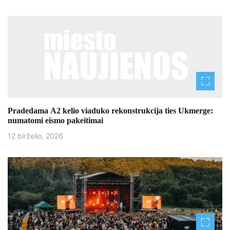
r
p
į
r
a
š
Pradedama A2 kelio viaduko rekonstrukcija ties Ukmerge:
numatomi eismo pakeitimai
ų
12 birželio, 2026