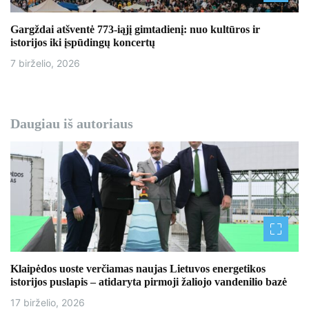
Gargždai atšventė 773-iąjį gimtadienį: nuo kultūros ir
istorijos iki įspūdingų koncertų
7 birželio, 2026
Daugiau iš autoriaus
Klaipėdos uoste verčiamas naujas Lietuvos energetikos
istorijos puslapis – atidaryta pirmoji žaliojo vandenilio bazė
17 birželio, 2026