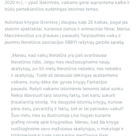
2020 m.), – ypač išskirtinės, vaikams gerai suprantama kalba ir
būdu perteikiančios sudėtingas istorines temas.
Autoriaus knygos išverstos į daugiau kaip 25 kalbas, pagal jas
statomi spektakliai, kuriamos dainos ir animaciniai filmai. Marius
Marcinkevičius yra įtraukas į pasaulinį Tarptautinės vaikų ir
jaunimo literatūros asociacijos (IBBY) rašytojų garbės sąrašą.
„Manau, kad vaikų literatūra yra pati svarbiausia
literatūros rūšis. Jeigu mes neužsiauginsime naujų
skaitytojų, po 50 metų literatūros nebeliks, nes nebeliks
ir skaitytojų. Todėl aš labiausiai dėkingas skaitantiems
vaikams, kurių dėka dar gyvas knygų Fantazijos
pasaulis. Rašyti vaikams istorinėmis temomis labai sunku.
Reikia išlaviruoti tarp istorinių faktų, bet kartu sukurti
įtraukiančią istoriją. Yra daugybė istorinių knygų, kuriose
pilna datų, pavardžių ir faktų, bet ar tai patrauklu vaikui?
Šiuo metu mes su iliustruotoja Lina Itagaki kuriame
grafinę novelę apie knygnešius. Manau, kad šia knyga
nudžiuginsime savo mažuosius skaitytojus, o mokytojai ir
bibliotekininkai turės patrauklios medžiagos šiam