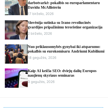
r
darbotvarkė: pokalbis su europarlamentaru
m
Davidu McAllisteriu
o
17 birželio, 2026
d
e
Slovėnija sutinka su Irano revoliucinės
gvardijos pripažinimu teroristine organizacija
2 birželio, 2026
Nuo priklausomybės gynybai iki atsparumo:
pokalbis su eurokomisaru Andriumi Kubiliumi
18 gegužės, 2026
Kaip AI keičia SEO: dviejų dalių Europos
naujienų skyriaus seminaras
3 gegužės, 2026