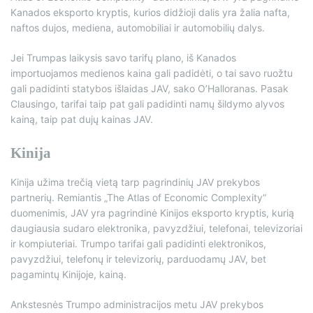
Kanados eksporto kryptis, kurios didžioji dalis yra žalia nafta,
naftos dujos, mediena, automobiliai ir automobilių dalys.
Jei Trumpas laikysis savo tarifų plano, iš Kanados
importuojamos medienos kaina gali padidėti, o tai savo ruožtu
gali padidinti statybos išlaidas JAV, sako O’Halloranas. Pasak
Clausingo, tarifai taip pat gali padidinti namų šildymo alyvos
kainą, taip pat dujų kainas JAV.
Kinija
Kinija užima trečią vietą tarp pagrindinių JAV prekybos
partnerių. Remiantis „The Atlas of Economic Complexity“
duomenimis, JAV yra pagrindinė Kinijos eksporto kryptis, kurią
daugiausia sudaro elektronika, pavyzdžiui, telefonai, televizoriai
ir kompiuteriai. Trumpo tarifai gali padidinti elektronikos,
pavyzdžiui, telefonų ir televizorių, parduodamų JAV, bet
pagamintų Kinijoje, kainą.
Ankstesnės Trumpo administracijos metu JAV prekybos