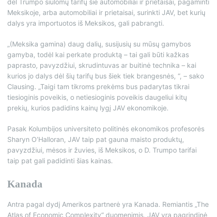
dėl Trumpo siūlomų tarifų šie automobiliai ir prietaisai, pagaminti
Meksikoje, arba automobiliai ir prietaisai, surinkti JAV, bet kurių
dalys yra importuotos iš Meksikos, gali pabrangti.
„(Meksika gamina) daug dalių, susijusių su mūsų gamybos
gamyba, todėl kai perkate produktą – tai gali būti kažkas
paprasto, pavyzdžiui, skrudintuvas ar buitinė technika – kai
kurios jo dalys dėl šių tarifų bus šiek tiek brangesnės, “, – sako
Clausing. „Taigi tam tikroms prekėms bus padarytas tikrai
tiesioginis poveikis, o netiesioginis poveikis daugeliui kitų
prekių, kurios padidins kainų lygį JAV ekonomikoje.
Pasak Kolumbijos universiteto politinės ekonomikos profesorės
Sharyn O’Halloran, JAV taip pat gauna maisto produktų,
pavyzdžiui, mėsos ir žuvies, iš Meksikos, o D. Trumpo tarifai
taip pat gali padidinti šias kainas.
Kanada
Antra pagal dydį Amerikos partnerė yra Kanada. Remiantis „The
Atlas of Economic Complexity“ duomenimis, JAV yra pagrindinė