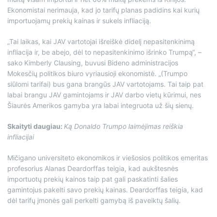
Ekonomistai nerimauja, kad jo tarifų planas padidins kai kurių
importuojamų prekių kainas ir sukels infliaciją.
„Tai laikas, kai JAV vartotojai išreiškė didelį nepasitenkinimą
infliacija ir, be abejo, dėl to nepasitenkinimo išrinko Trumpą“, –
sako Kimberly Clausing, buvusi Bideno administracijos
Mokesčių politikos biuro vyriausioji ekonomistė. „(Trumpo
siūlomi tarifai) bus gana brangūs JAV vartotojams. Tai taip pat
labai brangu JAV gamintojams ir JAV darbo vietų kūrimui, nes
Šiaurės Amerikos gamyba yra labai integruota už šių sienų.
Skaityti daugiau:
Ką Donaldo Trumpo laimėjimas reiškia
infliacijai
Mičigano universiteto ekonomikos ir viešosios politikos emeritas
profesorius Alanas Deardorffas teigia, kad aukštesnės
importuotų prekių kainos taip pat gali paskatinti šalies
gamintojus pakelti savo prekių kainas. Deardorffas teigia, kad
dėl tarifų įmonės gali perkelti gamybą iš paveiktų šalių.