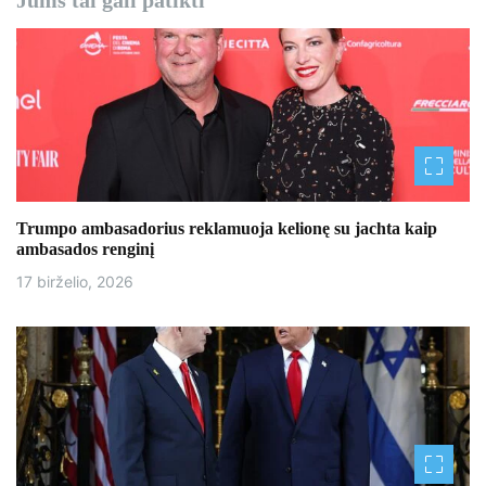
Jums tai gali patikti
c
i
j
a
t
a
Trumpo ambasadorius reklamuoja kelionę su jachta kaip
ambasados ​​renginį
r
17 birželio, 2026
p
į
r
a
š