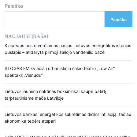
Paieška
Paieška
NAUJAUSI ĮRAŠAI
Klaipėdos uoste verčiamas naujas Lietuvos energetikos istorijos
puslapis – atidaryta pirmoji žaliojo vandenilio bazė
STOGAS FM kviečia į urbanistinio šokio teatro „Low Air“
spektaklį „Vienudu“
Lietuvos jaunimo rinktinės boksininkai kaupė patirtį
tarptautiniame mače Latvijoje
Lietuvos bankas: energetikos sukrėtimas didins infliaciją, tačiau
ekonomika tebėra atspari