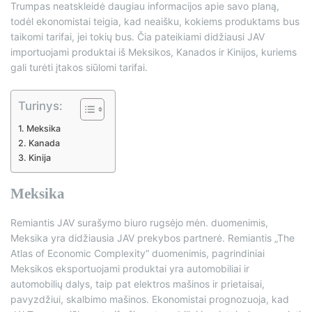
Trumpas neatskleidė daugiau informacijos apie savo planą,
todėl ekonomistai teigia, kad neaišku, kokiems produktams bus
taikomi tarifai, jei tokių bus. Čia pateikiami didžiausi JAV
importuojami produktai iš Meksikos, Kanados ir Kinijos, kuriems
gali turėti įtakos siūlomi tarifai.
Turinys:
Meksika
Kanada
Kinija
Meksika
Remiantis JAV surašymo biuro rugsėjo mėn. duomenimis,
Meksika yra didžiausia JAV prekybos partnerė. Remiantis „The
Atlas of Economic Complexity“ duomenimis, pagrindiniai
Meksikos eksportuojami produktai yra automobiliai ir
automobilių dalys, taip pat elektros mašinos ir prietaisai,
pavyzdžiui, skalbimo mašinos. Ekonomistai prognozuoja, kad