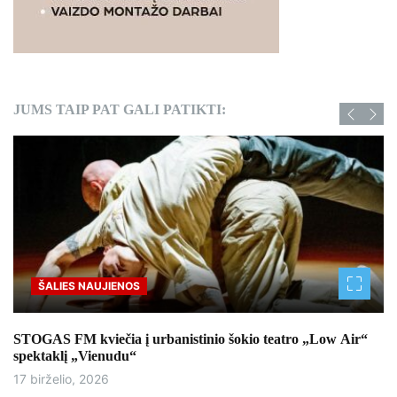
JUMS TAIP PAT GALI PATIKTI:
ŠALIES NAUJIENOS
STOGAS FM kviečia į urbanistinio šokio teatro „Low Air“
spektaklį „Vienudu“
17 birželio, 2026