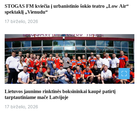
STOGAS FM kviečia į urbanistinio šokio teatro „Low Air“
spektaklį „Vienudu“
17 birželio, 2026
Lietuvos jaunimo rinktinės boksininkai kaupė patirtį
tarptautiniame mače Latvijoje
17 birželio, 2026