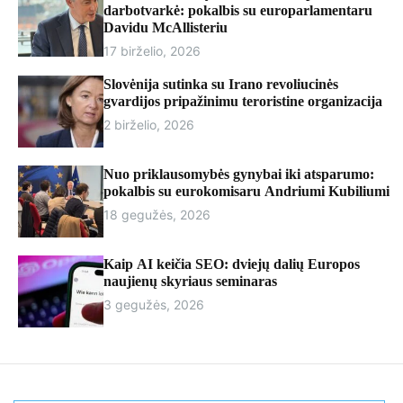
r
darbotvarkė: pokalbis su europarlamentaru
m
Davidu McAllisteriu
o
17 birželio, 2026
d
e
Slovėnija sutinka su Irano revoliucinės
gvardijos pripažinimu teroristine organizacija
2 birželio, 2026
Nuo priklausomybės gynybai iki atsparumo:
pokalbis su eurokomisaru Andriumi Kubiliumi
18 gegužės, 2026
Kaip AI keičia SEO: dviejų dalių Europos
naujienų skyriaus seminaras
3 gegužės, 2026