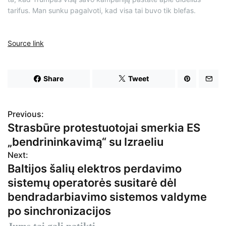
tarifus. Man sunku pagalvoti, kad visa tai buvo tik blefas.
Source link
Share
Tweet
Previous:
N
Strasbūre protestuotojai smerkia ES
a
„bendrininkavimą“ su Izraeliu
v
Next:
Baltijos šalių elektros perdavimo
i
sistemų operatorės susitarė dėl
g
bendradarbiavimo sistemos valdyme
po sinchronizacijos
a