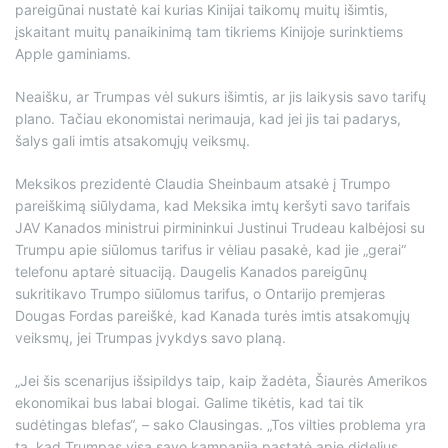
pareigūnai nustatė kai kurias Kinijai taikomų muitų išimtis,
įskaitant muitų panaikinimą tam tikriems Kinijoje surinktiems
Apple gaminiams.
Neaišku, ar Trumpas vėl sukurs išimtis, ar jis laikysis savo tarifų
plano. Tačiau ekonomistai nerimauja, kad jei jis tai padarys,
šalys gali imtis atsakomųjų veiksmų.
Meksikos prezidentė Claudia Sheinbaum atsakė į Trumpo
pareiškimą siūlydama, kad Meksika imtų keršyti savo tarifais
JAV Kanados ministrui pirmininkui Justinui Trudeau kalbėjosi su
Trumpu apie siūlomus tarifus ir vėliau pasakė, kad jie „gerai“
telefonu aptarė situaciją. Daugelis Kanados pareigūnų
sukritikavo Trumpo siūlomus tarifus, o Ontarijo premjeras
Dougas Fordas pareiškė, kad Kanada turės imtis atsakomųjų
veiksmų, jei Trumpas įvykdys savo planą.
„Jei šis scenarijus išsipildys taip, kaip žadėta, Šiaurės Amerikos
ekonomikai bus labai blogai. Galime tikėtis, kad tai tik
sudėtingas blefas“, – sako Clausingas. „Tos vilties problema yra
ta, kad Trumpas visą savo kampaniją pastatė apie didelius