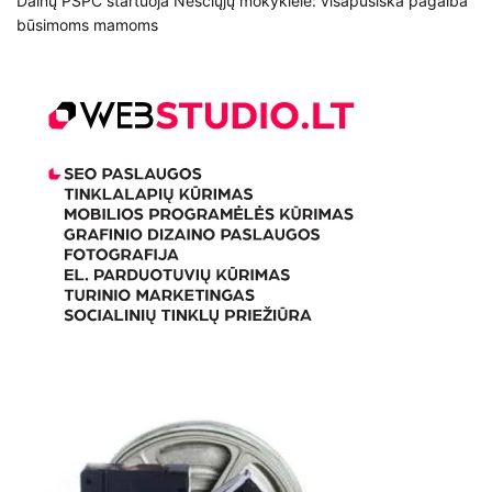
Dainų PSPC startuoja Nėščiųjų mokyklėlė: visapusiška pagalba
būsimoms mamoms