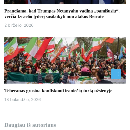
ų
Pranešama, kad Trumpas Netanyahu vadina „pamišusiu“,
verčia Izraelio lyderį susilaikyti nuo atakos Beirute
2 birželio, 2026
Teheranas grasina konfiskuoti iraniečių turtą užsienyje
18 balandžio, 2026
Daugiau iš autoriaus