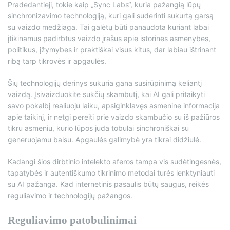
Pradedantieji, tokie kaip „Sync Labs“, kuria pažangią lūpų
sinchronizavimo technologiją, kuri gali suderinti sukurtą garsą
su vaizdo medžiaga. Tai galėtų būti panaudota kuriant labai
įtikinamus padirbtus vaizdo įrašus apie istorines asmenybes,
politikus, įžymybes ir praktiškai visus kitus, dar labiau ištrinant
ribą tarp tikrovės ir apgaulės.
Šių technologijų derinys sukuria gana susirūpinimą keliantį
vaizdą. Įsivaizduokite sukčių skambutį, kai AI gali pritaikyti
savo pokalbį realiuoju laiku, apsiginklavęs asmenine informacija
apie taikinį, ir netgi pereiti prie vaizdo skambučio su iš pažiūros
tikru asmeniu, kurio lūpos juda tobulai sinchroniškai su
generuojamu balsu. Apgaulės galimybė yra tikrai didžiulė.
Kadangi šios dirbtinio intelekto aferos tampa vis sudėtingesnės,
tapatybės ir autentiškumo tikrinimo metodai turės lenktyniauti
su AI pažanga. Kad internetinis pasaulis būtų saugus, reikės
reguliavimo ir technologijų pažangos.
Reguliavimo patobulinimai