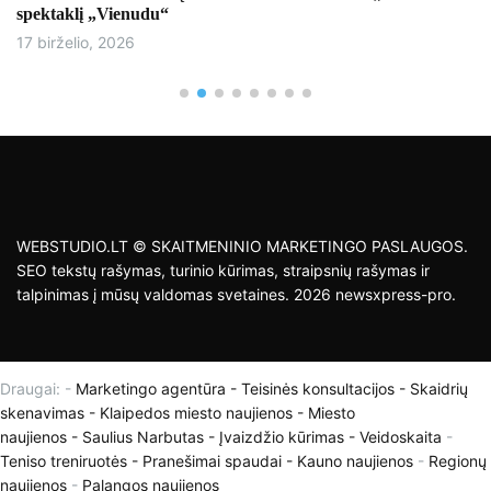
spektaklį „Vienudu“
17 birželio, 2026
WEBSTUDIO.LT © SKAITMENINIO MARKETINGO PASLAUGOS.
SEO tekstų rašymas, turinio kūrimas, straipsnių rašymas ir
talpinimas į mūsų valdomas svetaines. 2026 newsxpress-pro.
Draugai: -
Marketingo agentūra
-
Teisinės konsultacijos
-
Skaidrių
skenavimas
-
Klaipedos miesto naujienos
-
Miesto
naujienos
-
Saulius Narbutas
-
Įvaizdžio kūrimas
-
Veidoskaita
-
Teniso treniruotės
- Pranešimai spaudai -
Kauno naujienos
-
Regionų
naujienos
-
Palangos naujienos