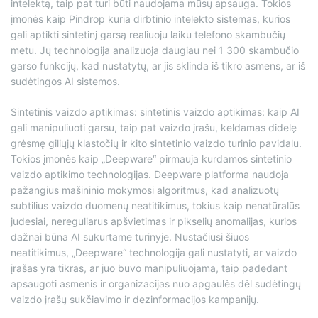
intelektą, taip pat turi būti naudojama mūsų apsauga. Tokios
įmonės kaip Pindrop kuria dirbtinio intelekto sistemas, kurios
gali aptikti sintetinį garsą realiuoju laiku telefono skambučių
metu. Jų technologija analizuoja daugiau nei 1 300 skambučio
garso funkcijų, kad nustatytų, ar jis sklinda iš tikro asmens, ar iš
sudėtingos AI sistemos.
Sintetinis vaizdo aptikimas: sintetinis vaizdo aptikimas: kaip AI
gali manipuliuoti garsu, taip pat vaizdo įrašu, keldamas didelę
grėsmę giliųjų klastočių ir kito sintetinio vaizdo turinio pavidalu.
Tokios įmonės kaip „Deepware“ pirmauja kurdamos sintetinio
vaizdo aptikimo technologijas. Deepware platforma naudoja
pažangius mašininio mokymosi algoritmus, kad analizuotų
subtilius vaizdo duomenų neatitikimus, tokius kaip nenatūralūs
judesiai, nereguliarus apšvietimas ir pikselių anomalijas, kurios
dažnai būna AI sukurtame turinyje. Nustačiusi šiuos
neatitikimus, „Deepware“ technologija gali nustatyti, ar vaizdo
įrašas yra tikras, ar juo buvo manipuliuojama, taip padedant
apsaugoti asmenis ir organizacijas nuo apgaulės dėl sudėtingų
vaizdo įrašų sukčiavimo ir dezinformacijos kampanijų.