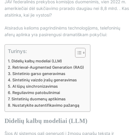
JAV federalinės prekybos komisijos duomenimis, vien 2022 m.
amerikiečiai dėl sukčiavimo prarado daugiau nei 8,8 mlrd. . Kas
atsitinka, kai jie vystosi?
Atsiradus kelioms pagrindinėms technologijoms, telefoninių
aferų aplinka yra pasirengusi dramatiškam pokyčiui:
Turinys:
Didelių kalbų modeliai (LLM)
Retrieval-Augmented Generation (RAG)
Sintetinio garso generavimas
Sintetinių vaizdo įrašų generavimas
AI lūpų sinchronizavimas
Reguliavimo patobulinimai
Sintetinių duomenų aptikimas
Nustatykite autentifikavimo pažangą
Didelių kalbų modeliai (LLM)
Šios AI sistemos gali generuoti į žmogų panašų tekstą ir