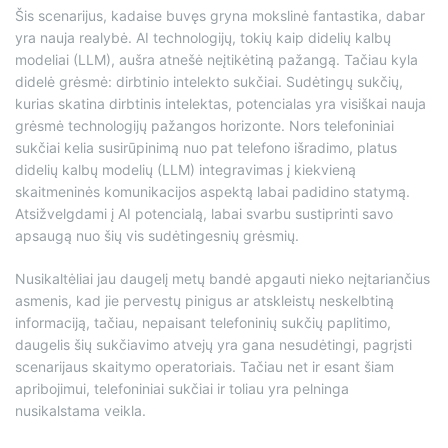
Šis scenarijus, kadaise buvęs gryna mokslinė fantastika, dabar
yra nauja realybė. AI technologijų, tokių kaip didelių kalbų
modeliai (LLM), aušra atnešė neįtikėtiną pažangą. Tačiau kyla
didelė grėsmė: dirbtinio intelekto sukčiai. Sudėtingų sukčių,
kurias skatina dirbtinis intelektas, potencialas yra visiškai nauja
grėsmė technologijų pažangos horizonte. Nors telefoniniai
sukčiai kelia susirūpinimą nuo pat telefono išradimo, platus
didelių kalbų modelių (LLM) integravimas į kiekvieną
skaitmeninės komunikacijos aspektą labai padidino statymą.
Atsižvelgdami į AI potencialą, labai svarbu sustiprinti savo
apsaugą nuo šių vis sudėtingesnių grėsmių.
Nusikaltėliai jau daugelį metų bandė apgauti nieko neįtariančius
asmenis, kad jie pervestų pinigus ar atskleistų neskelbtiną
informaciją, tačiau, nepaisant telefoninių sukčių paplitimo,
daugelis šių sukčiavimo atvejų yra gana nesudėtingi, pagrįsti
scenarijaus skaitymo operatoriais. Tačiau net ir esant šiam
apribojimui, telefoniniai sukčiai ir toliau yra pelninga
nusikalstama veikla.