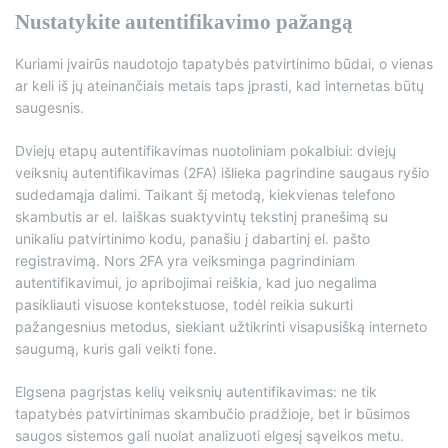
Nustatykite autentifikavimo pažangą
Kuriami įvairūs naudotojo tapatybės patvirtinimo būdai, o vienas
ar keli iš jų ateinančiais metais taps įprasti, kad internetas būtų
saugesnis.
Dviejų etapų autentifikavimas nuotoliniam pokalbiui: dviejų
veiksnių autentifikavimas (2FA) išlieka pagrindine saugaus ryšio
sudedamąja dalimi. Taikant šį metodą, kiekvienas telefono
skambutis ar el. laiškas suaktyvintų tekstinį pranešimą su
unikaliu patvirtinimo kodu, panašiu į dabartinį el. pašto
registravimą. Nors 2FA yra veiksminga pagrindiniam
autentifikavimui, jo apribojimai reiškia, kad juo negalima
pasikliauti visuose kontekstuose, todėl reikia sukurti
pažangesnius metodus, siekiant užtikrinti visapusišką interneto
saugumą, kuris gali veikti fone.
Elgsena pagrįstas kelių veiksnių autentifikavimas: ne tik
tapatybės patvirtinimas skambučio pradžioje, bet ir būsimos
saugos sistemos gali nuolat analizuoti elgesį sąveikos metu.