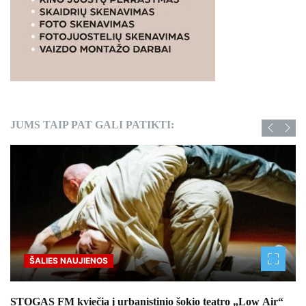
JUMS TAIP PAT GALI PATIKTI:
ŠALIES NAUJIENOS
STOGAS FM kviečia į urbanistinio šokio teatro „Low Air“