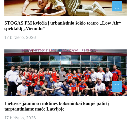
STOGAS FM kviečia į urbanistinio šokio teatro „Low Air“
spektaklį „Vienudu“
17 birželio, 2026
Lietuvos jaunimo rinktinės boksininkai kaupė patirtį
tarptautiniame mače Latvijoje
17 birželio, 2026