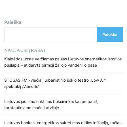
Paieška
Paieška
NAUJAUSI ĮRAŠAI
Klaipėdos uoste verčiamas naujas Lietuvos energetikos istorijos
puslapis – atidaryta pirmoji žaliojo vandenilio bazė
STOGAS FM kviečia į urbanistinio šokio teatro „Low Air“
spektaklį „Vienudu“
Lietuvos jaunimo rinktinės boksininkai kaupė patirtį
tarptautiniame mače Latvijoje
Lietuvos bankas: energetikos sukrėtimas didins infliaciją, tačiau