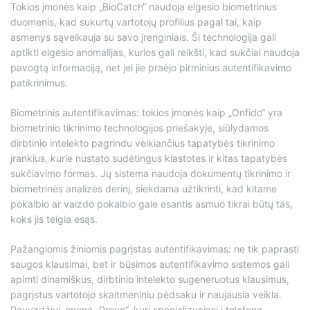
Tokios įmonės kaip „BioCatch“ naudoja elgesio biometrinius
duomenis, kad sukurtų vartotojų profilius pagal tai, kaip
asmenys sąveikauja su savo įrenginiais. Ši technologija gali
aptikti elgesio anomalijas, kurios gali reikšti, kad sukčiai naudoja
pavogtą informaciją, net jei jie praėjo pirminius autentifikavimo
patikrinimus.
Biometrinis autentifikavimas: tokios įmonės kaip „Onfido“ yra
biometrinio tikrinimo technologijos priešakyje, siūlydamos
dirbtinio intelekto pagrindu veikiančius tapatybės tikrinimo
įrankius, kurie nustato sudėtingus klastotes ir kitas tapatybės
sukčiavimo formas. Jų sistema naudoja dokumentų tikrinimo ir
biometrinės analizės derinį, siekdama užtikrinti, kad kitame
pokalbio ar vaizdo pokalbio gale esantis asmuo tikrai būtų tas,
koks jis teigia esąs.
Pažangiomis žiniomis pagrįstas autentifikavimas: ne tik paprasti
saugos klausimai, bet ir būsimos autentifikavimo sistemos gali
apimti dinamiškus, dirbtinio intelekto sugeneruotus klausimus,
pagrįstus vartotojo skaitmeniniu pėdsaku ir naujausia veikla.
Pavyzdžiui, įmonė „Prove“, kuri specializuojasi į telefoną