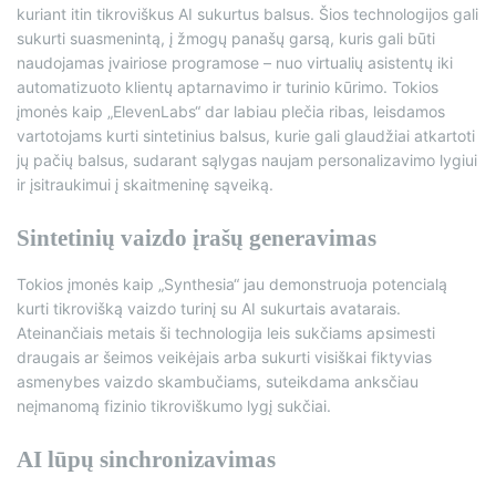
kuriant itin tikroviškus AI sukurtus balsus. Šios technologijos gali
sukurti suasmenintą, į žmogų panašų garsą, kuris gali būti
naudojamas įvairiose programose – nuo ​​virtualių asistentų iki
automatizuoto klientų aptarnavimo ir turinio kūrimo. Tokios
įmonės kaip „ElevenLabs“ dar labiau plečia ribas, leisdamos
vartotojams kurti sintetinius balsus, kurie gali glaudžiai atkartoti
jų pačių balsus, sudarant sąlygas naujam personalizavimo lygiui
ir įsitraukimui į skaitmeninę sąveiką.
Sintetinių vaizdo įrašų generavimas
Tokios įmonės kaip „Synthesia“ jau demonstruoja potencialą
kurti tikrovišką vaizdo turinį su AI sukurtais avatarais.
Ateinančiais metais ši technologija leis sukčiams apsimesti
draugais ar šeimos veikėjais arba sukurti visiškai fiktyvias
asmenybes vaizdo skambučiams, suteikdama anksčiau
neįmanomą fizinio tikroviškumo lygį sukčiai.
AI lūpų sinchronizavimas