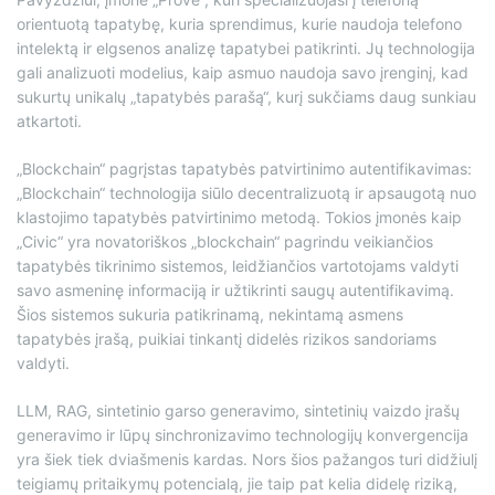
orientuotą tapatybę, kuria sprendimus, kurie naudoja telefono
intelektą ir elgsenos analizę tapatybei patikrinti. Jų technologija
gali analizuoti modelius, kaip asmuo naudoja savo įrenginį, kad
sukurtų unikalų „tapatybės parašą“, kurį sukčiams daug sunkiau
atkartoti.
„Blockchain“ pagrįstas tapatybės patvirtinimo autentifikavimas:
„Blockchain“ technologija siūlo decentralizuotą ir apsaugotą nuo
klastojimo tapatybės patvirtinimo metodą. Tokios įmonės kaip
„Civic“ yra novatoriškos „blockchain“ pagrindu veikiančios
tapatybės tikrinimo sistemos, leidžiančios vartotojams valdyti
savo asmeninę informaciją ir užtikrinti saugų autentifikavimą.
Šios sistemos sukuria patikrinamą, nekintamą asmens
tapatybės įrašą, puikiai tinkantį didelės rizikos sandoriams
valdyti.
LLM, RAG, sintetinio garso generavimo, sintetinių vaizdo įrašų
generavimo ir lūpų sinchronizavimo technologijų konvergencija
yra šiek tiek dviašmenis kardas. Nors šios pažangos turi didžiulį
teigiamų pritaikymų potencialą, jie taip pat kelia didelę riziką,