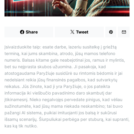
d
t
i
m
e
Share
Tweet
Įsivaizduokite taip: esate darbe, lazeriu susitelkę į griežtą
terminą, kai jums skambina, atrodo, jūsų mamos telefono
numeris. Balsas kitame gale neabejotinai jos, ramus ir mylintis,
bet su neįprasta skubos užuomina. Ji pasakoja, kad
atostogaudama Paryžiuje susidūrė su rimtomis bėdomis ir jai
nedelsiant reikia jūsų finansinės pagalbos, kad sutvarkytų
reikalus. Jūs žinote, kad ji yra Paryžiuje, o jos pateikta
informacija iki viešbučio pavadinimo daro skambutį dar
įtikinamesnį. Nieko negalvojęs pervedate pinigus, kad vėliau
sužinotumėte, kad jūsų mama niekada neskambino; tai buvo
pažangi AI sistema, puikiai imituojanti jos balsą ir sukūrusi
išsamų scenarijų. Šiurpuliukai perbėga per stuburą, kai supranti,
kas ką tik nutiko.