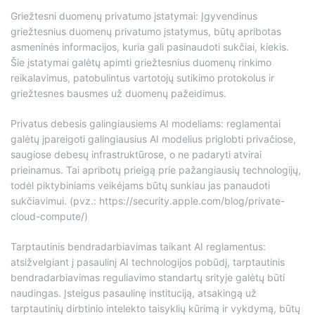
Griežtesni duomenų privatumo įstatymai: Įgyvendinus
griežtesnius duomenų privatumo įstatymus, būtų apribotas
asmeninės informacijos, kuria gali pasinaudoti sukčiai, kiekis.
Šie įstatymai galėtų apimti griežtesnius duomenų rinkimo
reikalavimus, patobulintus vartotojų sutikimo protokolus ir
griežtesnes bausmes už duomenų pažeidimus.
Privatus debesis galingiausiems AI modeliams: reglamentai
galėtų įpareigoti galingiausius AI modelius priglobti privačiose,
saugiose debesų infrastruktūrose, o ne padaryti atvirai
prieinamus. Tai apribotų prieigą prie pažangiausių technologijų,
todėl piktybiniams veikėjams būtų sunkiau jas panaudoti
sukčiavimui. (pvz.: https://security.apple.com/blog/private-
cloud-compute/)
Tarptautinis bendradarbiavimas taikant AI reglamentus:
atsižvelgiant į pasaulinį AI technologijos pobūdį, tarptautinis
bendradarbiavimas reguliavimo standartų srityje galėtų būti
naudingas. Įsteigus pasaulinę instituciją, atsakingą už
tarptautinių dirbtinio intelekto taisyklių kūrimą ir vykdymą, būtų