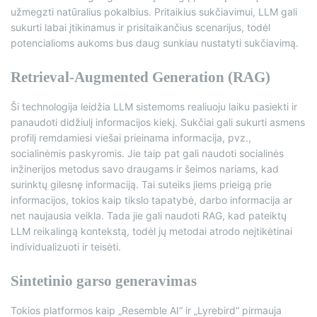
užmegzti natūralius pokalbius. Pritaikius sukčiavimui, LLM gali
sukurti labai įtikinamus ir prisitaikančius scenarijus, todėl
potencialioms aukoms bus daug sunkiau nustatyti sukčiavimą.
Retrieval-Augmented Generation (RAG)
Ši technologija leidžia LLM sistemoms realiuoju laiku pasiekti ir
panaudoti didžiulį informacijos kiekį. Sukčiai gali sukurti asmens
profilį remdamiesi viešai prieinama informacija, pvz.,
socialinėmis paskyromis. Jie taip pat gali naudoti socialinės
inžinerijos metodus savo draugams ir šeimos nariams, kad
surinktų gilesnę informaciją. Tai suteiks jiems prieigą prie
informacijos, tokios kaip tikslo tapatybė, darbo informacija ar
net naujausia veikla. Tada jie gali naudoti RAG, kad pateiktų
LLM reikalingą kontekstą, todėl jų metodai atrodo neįtikėtinai
individualizuoti ir teisėti.
Sintetinio garso generavimas
Tokios platformos kaip „Resemble AI“ ir „Lyrebird“ pirmauja