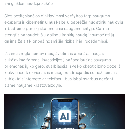
kai ginklus naudoja sukčiai.
Šios besitęsiančios ginklavimosi varžybos tarp saugumo
ekspertų ir kibernetinių nusikaltėlių pabrėžia nuolatinių naujovių
ir budrumo poreikį skaitmeninio saugumo srityje. Galime
stengtis panaudoti šių galingų įrankių naudą ir sumažinti jų
galimą žalą tik pripažindami šią riziką ir jai ruošdamiesi.
Išsamus reglamentavimas, švietimas apie šias naujas
sukčiavimo formas, investicijos į pažangiausias saugumo
priemones ir, ko gero, svarbiausia, sveiko skepticizmo dozė iš
kiekvieno
d kiekvienas iš mūsų, bendraujantis su nežinomais
subjektais internete ar telefonu, bus labai svarbus naršant
šiame naujame kraštovaizdyje.