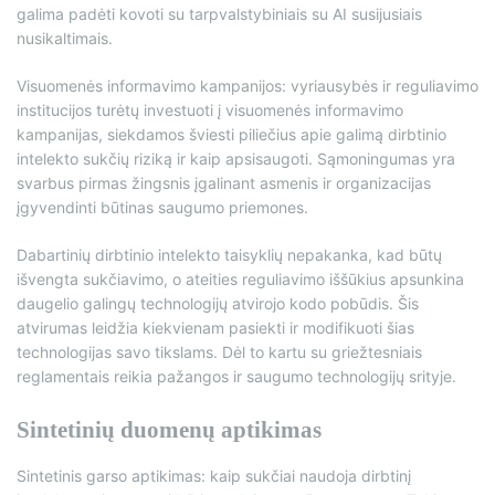
galima padėti kovoti su tarpvalstybiniais su AI susijusiais
nusikaltimais.
Visuomenės informavimo kampanijos: vyriausybės ir reguliavimo
institucijos turėtų investuoti į visuomenės informavimo
kampanijas, siekdamos šviesti piliečius apie galimą dirbtinio
intelekto sukčių riziką ir kaip apsisaugoti. Sąmoningumas yra
svarbus pirmas žingsnis įgalinant asmenis ir organizacijas
įgyvendinti būtinas saugumo priemones.
Dabartinių dirbtinio intelekto taisyklių nepakanka, kad būtų
išvengta sukčiavimo, o ateities reguliavimo iššūkius apsunkina
daugelio galingų technologijų atvirojo kodo pobūdis. Šis
atvirumas leidžia kiekvienam pasiekti ir modifikuoti šias
technologijas savo tikslams. Dėl to kartu su griežtesniais
reglamentais reikia pažangos ir saugumo technologijų srityje.
Sintetinių duomenų aptikimas
Sintetinis garso aptikimas: kaip sukčiai naudoja dirbtinį