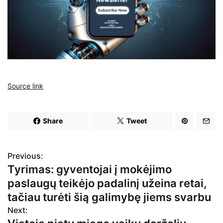
Source link
Share
Tweet
Previous:
N
Tyrimas: gyventojai į mokėjimo
a
paslaugų teikėjo padalinį užeina retai,
v
tačiau turėti šią galimybę jiems svarbu
Next:
i