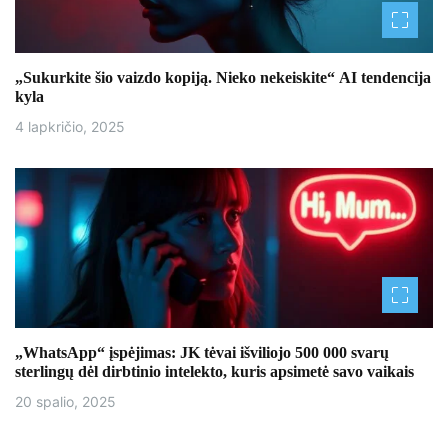
a
š
„Sukurkite šio vaizdo kopiją. Nieko nekeiskite“ AI tendencija
kyla
ų
4 lapkričio, 2025
„WhatsApp“ įspėjimas: JK tėvai išviliojo 500 000 svarų
sterlingų dėl dirbtinio intelekto, kuris apsimetė savo vaikais
20 spalio, 2025