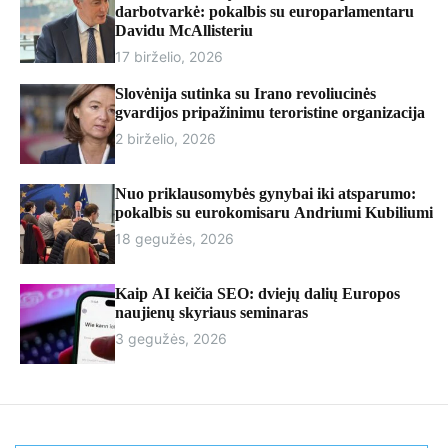
r
darbotvarkė: pokalbis su europarlamentaru
m
Davidu McAllisteriu
o
17 birželio, 2026
d
e
Slovėnija sutinka su Irano revoliucinės
gvardijos pripažinimu teroristine organizacija
2 birželio, 2026
Nuo priklausomybės gynybai iki atsparumo:
pokalbis su eurokomisaru Andriumi Kubiliumi
18 gegužės, 2026
Kaip AI keičia SEO: dviejų dalių Europos
naujienų skyriaus seminaras
3 gegužės, 2026