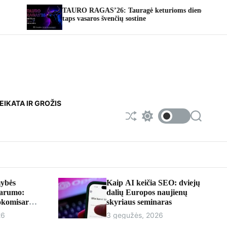
TAURO RAGAS’26: Tauragė keturioms dienoms
Fotoate
taps vasaros švenčių sostine
EIKATA IR GROŽIS
S
S
S
h
w
e
u
i
a
f
t
r
f
c
c
l
h
h
e
c
o
ybės
Kaip AI keičia SEO: dviejų
l
parumo:
dalių Europos naujienų
o
rokomisaru
skyriaus seminaras
r
iumi
m
26
3 gegužės, 2026
o