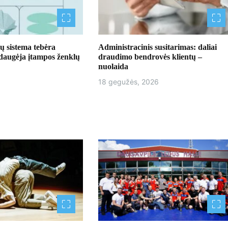
ų sistema tebėra
Administracinis susitarimas: daliai
 daugėja įtampos ženklų
draudimo bendrovės klientų –
nuolaida
18 gegužės, 2026