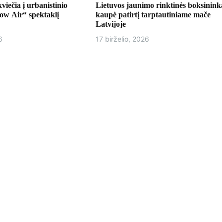
ečia į urbanistinio
Lietuvos jaunimo rinktinės boksinink
Low Air“ spektaklį
kaupė patirtį tarptautiniame mače
Latvijoje
6
17 birželio, 2026