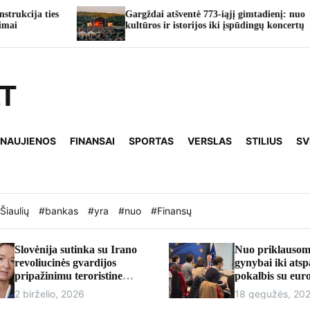
Gargždai atšventė 773-iąjį gimtadienį: nuo
kultūros ir istorijos iki įspūdingų koncertų
LT
 NAUJIENOS
FINANSAI
SPORTAS
VERSLAS
STILIUS
SV
Šiaulių
#bankas
#yra
#nuo
#Finansų
Slovėnija sutinka su Irano
Nuo priklausom
revoliucinės gvardijos
gynybai iki ats
pripažinimu teroristine
pokalbis su eu
organizacija
Andriumi Kubil
2 birželio, 2026
18 gegužės, 20