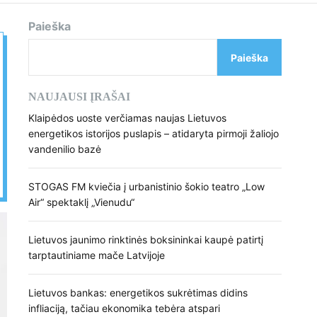
d
e
Paieška
Paieška
NAUJAUSI ĮRAŠAI
Klaipėdos uoste verčiamas naujas Lietuvos
energetikos istorijos puslapis – atidaryta pirmoji žaliojo
vandenilio bazė
STOGAS FM kviečia į urbanistinio šokio teatro „Low
Air“ spektaklį „Vienudu“
Lietuvos jaunimo rinktinės boksininkai kaupė patirtį
tarptautiniame mače Latvijoje
Lietuvos bankas: energetikos sukrėtimas didins
infliaciją, tačiau ekonomika tebėra atspari