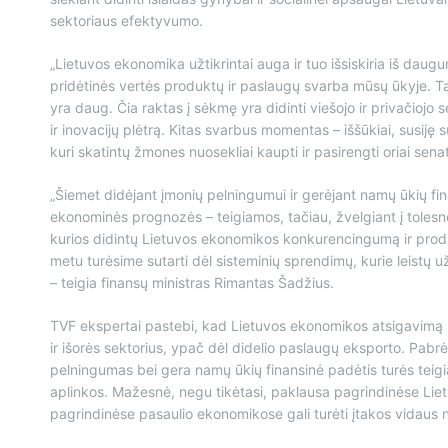
sektoriaus efektyvumo.
„Lietuvos ekonomika užtikrintai auga ir tuo išsiskiria iš dau
pridėtinės vertės produktų ir paslaugų svarba mūsų ūkyje. T
yra daug. Čia raktas į sėkmę yra didinti viešojo ir privačiojo s
ir inovacijų plėtrą. Kitas svarbus momentas – iššūkiai, susiję
kuri skatintų žmones nuosekliai kaupti ir pasirengti oriai se
„Šiemet didėjant įmonių pelningumui ir gerėjant namų ūkių fin
ekonominės prognozės – teigiamos, tačiau, žvelgiant į tolesne
kurios didintų Lietuvos ekonomikos konkurencingumą ir produ
metu turėsime sutarti dėl sisteminių sprendimų, kurie leistų 
– teigia finansų ministras Rimantas Šadžius.
TVF ekspertai pastebi, kad Lietuvos ekonomikos atsigavimą iki
ir išorės sektorius, ypač dėl didelio paslaugų eksporto. Pabrė
pelningumas bei gera namų ūkių finansinė padėtis turės teigia
aplinkos. Mažesnė, negu tikėtasi, paklausa pagrindinėse Lie
pagrindinėse pasaulio ekonomikose gali turėti įtakos vidaus 