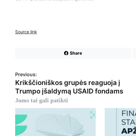
Source link
Share
Previous:
N
Krikščioniškos grupės reaguoja į
a
Trumpo įšaldymą USAID fondams
v
Jums tai gali patikti
i
g
a