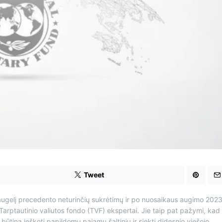
r
e
a
d
t
i
m
e
Tweet
augelį precedento neturinčių sukrėtimų ir po nuosaikaus augimo 202
na Tarptautinio valiutos fondo (TVF) ekspertai. Jie taip pat pažymi, kad
i būtina ieškoti papildomų pajamų šaltinių ir siekti didesnio viešojo