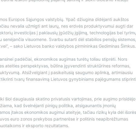
gumos Europos Sąjungos valstybių. Ypač džiugina didėjanti aukštos
ačiau nevalia užmigti ant laurų, nes erdvės produktyvumui augti dar
ektorių investicijas į paklausių įgūdžių įgijimą, technologijas bei tyrim
 su senėjančia visuomene. Svarbu sutarti dėl stabilios pensijų sistemos
natvei“, – sako Lietuvos banko valdybos pirmininkas Gediminas Šimkus.
ansinei padėčiai, ekonomikos augimas turėtų toliau stiprėti. Nors
s ateities perspektyvas, būtina įgyvendinti struktūrines reformas,
ktyvumą. Atsižvelgiant į pasikeitusią saugumo aplinką, artimiausiu
užtikrinti tvarų finansavimą Lietuvos gynybiniams pajėgumams stiprinti
 šiol daugiausia skatino privatusis vartojimas, prie augimo prisidėjo
žiama, kad švelnėjanti pinigų politika, atsigaunantis įmonių
mos įtakos ekonomikos augimui ateityje, tačiau rizikų kyla dėl išorė
tuvos euro zonos prekybos partnerėse ir politinis neapibrėžtumas
nuotaikoms ir eksporto rezultatams.