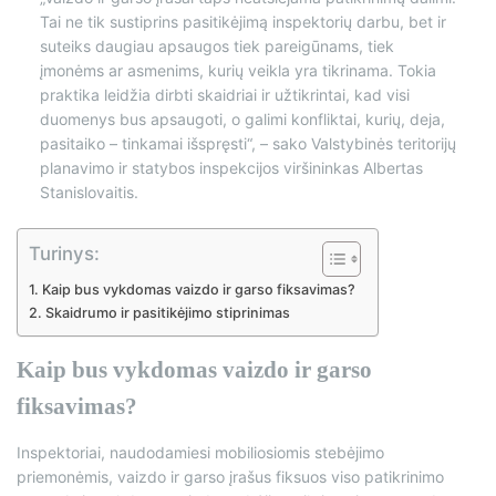
Tai ne tik sustiprins pasitikėjimą inspektorių darbu, bet ir
suteiks daugiau apsaugos tiek pareigūnams, tiek
įmonėms ar asmenims, kurių veikla yra tikrinama. Tokia
praktika leidžia dirbti skaidriai ir užtikrintai, kad visi
duomenys bus apsaugoti, o galimi konfliktai, kurių, deja,
pasitaiko – tinkamai išspręsti“, – sako Valstybinės teritorijų
planavimo ir statybos inspekcijos viršininkas Albertas
Stanislovaitis.
Turinys:
Kaip bus vykdomas vaizdo ir garso fiksavimas?
Skaidrumo ir pasitikėjimo stiprinimas
Kaip bus vykdomas vaizdo ir garso
fiksavimas?
Inspektoriai, naudodamiesi mobiliosiomis stebėjimo
priemonėmis, vaizdo ir garso įrašus fiksuos viso patikrinimo