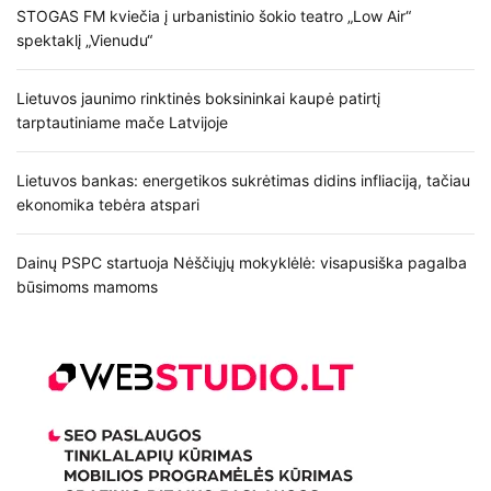
STOGAS FM kviečia į urbanistinio šokio teatro „Low Air“
spektaklį „Vienudu“
Lietuvos jaunimo rinktinės boksininkai kaupė patirtį
tarptautiniame mače Latvijoje
Lietuvos bankas: energetikos sukrėtimas didins infliaciją, tačiau
ekonomika tebėra atspari
Dainų PSPC startuoja Nėščiųjų mokyklėlė: visapusiška pagalba
būsimoms mamoms