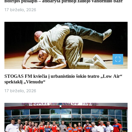
istorijos puslapis – atidaryta pirmoji žaliojo vandenilio bazė
17 birželio, 2026
STOGAS FM kviečia į urbanistinio šokio teatro „Low Air“
spektaklį „Vienudu“
17 birželio, 2026