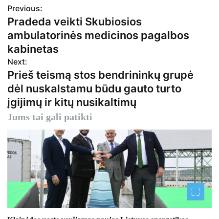
Previous:
N
Pradeda veikti Skubiosios
a
ambulatorinės medicinos pagalbos
v
kabinetas
Next:
i
Prieš teismą stos bendrininkų grupė
g
dėl nuskalstamu būdu gauto turto
įgijimų ir kitų nusikaltimų
a
Jums tai gali patikti
c
i
j
a
t
a