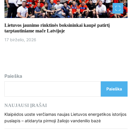
Lietuvos jaunimo rinktinės boksininkai kaupė patirtį
tarptautiniame mače Latvijoje
17 birželio, 2026
Paieška
Paieška
NAUJAUSI ĮRAŠAI
Klaipėdos uoste verčiamas naujas Lietuvos energetikos istorijos
puslapis – atidaryta pirmoji žaliojo vandenilio bazė