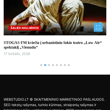
Sportas
o teatro „Low Air“
Lietuvos jaunimo rinktinės boksininkai ka
tarptautiniame mače Latvijoje
17 birželio, 2026
WEBSTUDIO.LT © SKAITMENINIO MARKETINGO PASLAUGOS.
SEO tekstų rašymas, turinio kūrimas, straipsnių rašymas ir