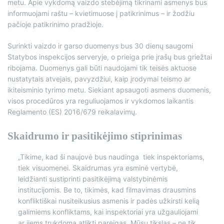
metu. Apie vykdomą vaizdo stebėjimą tikrinami asmenys bus
informuojami raštu – kvietimuose į patikrinimus – ir žodžiu
pačioje patikrinimo pradžioje.
Surinkti vaizdo ir garso duomenys bus 30 dienų saugomi
Statybos inspekcijos serveryje, o prieiga prie įrašų bus griežtai
ribojama. Duomenys gali būti naudojami tik teisės aktuose
nustatytais atvejais, pavyzdžiui, kaip įrodymai teismo ar
ikiteisminio tyrimo metu. Siekiant apsaugoti asmens duomenis,
visos procedūros yra reguliuojamos ir vykdomos laikantis
Reglamento (ES) 2016/679 reikalavimų.
Skaidrumo ir pasitikėjimo stiprinimas
„Tikime, kad ši naujovė bus naudinga tiek inspektoriams,
tiek visuomenei. Skaidrumas yra esminė vertybė,
leidžianti sustiprinti pasitikėjimą valstybinėmis
institucijomis. Be to, tikimės, kad filmavimas drausmins
konfliktiškai nusiteikusius asmenis ir padės užkirsti kelią
galimiems konfliktams, kai inspektoriai yra užgauliojami
ar jiems trukdoma atlikti pareigas. Mūsų tikslas – ne tik