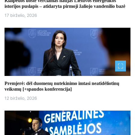
Klaipėdos uoste verčiamas naujas Lietuvos energetikos
istorijos puslapis – atidaryta pirmoji žaliojo vandenilio bazė
r
17 birželio, 2026
p
į
r
a
š
ų
Premjerė: dėl duomenų nutekinimo imtasi neatidėliotinų
veiksmų [+spaudos konferencija]
12 birželio, 2026