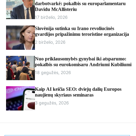
r
darbotvarkė: pokalbis su europarlamentaru
m
Davidu McAllisteriu
o
17 birželio, 2026
d
e
Slovėnija sutinka su Irano revoliucinės
gvardijos pripažinimu teroristine organizacija
2 birželio, 2026
Nuo priklausomybės gynybai iki atsparumo:
pokalbis su eurokomisaru Andriumi Kubiliumi
18 gegužės, 2026
Kaip AI keičia SEO: dviejų dalių Europos
naujienų skyriaus seminaras
3 gegužės, 2026