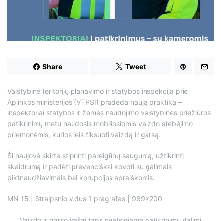
d
t
i
m
e
Share
Tweet
Valstybinė teritorijų planavimo ir statybos inspekcija prie
Aplinkos ministerijos (VTPSI) pradeda naują praktiką –
inspektoriai statybos ir žemės naudojimo valstybinės priežiūros
patikrinimų metu naudosis mobiliosiomis vaizdo stebėjimo
priemonėmis, kurios leis fiksuoti vaizdą ir garsą.
Ši naujovė skirta stiprinti pareigūnų saugumą, užtikrinti
skaidrumą ir padėti prevenciškai kovoti su galimais
piktnaudžiavimais bei korupcijos apraiškomis.
MN 15 | Straipsnio vidus 1 pragrafas | 969×200
„Vaizdo ir garso įrašai taps neatsiejama patikrinimų dalimi.